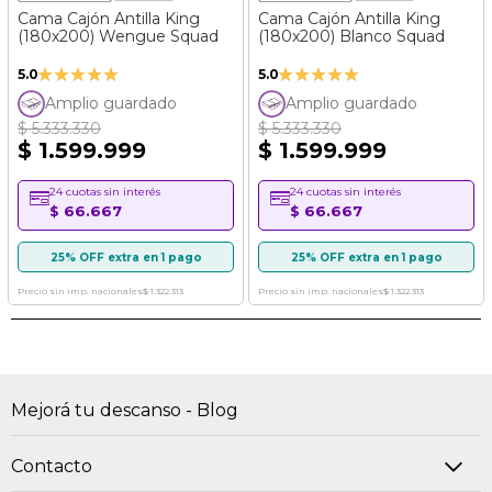
Cama Cajón Antilla King
Cama Cajón Antilla King
(180x200) Wengue Squad
(180x200) Blanco Squad
Valoración:
Valoración:
5.0
5.0
100%
100%
Amplio guardado
Amplio guardado
$ 5.333.330
$ 5.333.330
$ 1.599.999
$ 1.599.999
24 cuotas sin interés
24 cuotas sin interés
$ 66.667
$ 66.667
25% OFF extra en 1 pago
25% OFF extra en 1 pago
Precio sin imp. nacionales
$ 1.322.313
Precio sin imp. nacionales
$ 1.322.313
Mejorá tu descanso - Blog
Contacto