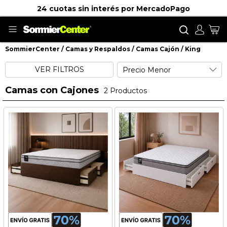
24 cuotas sin interés por MercadoPago
Buscar
Mi
SommierCenter
Camas y Respaldos
Camas Cajón
King
King
VER FILTROS
Camas con Cajones
2
Productos