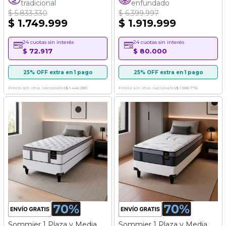
tradicional
enfundado
$ 5.833.330
$ 6.399.997
$ 1.749.999
$ 1.919.999
24 cuotas sin interés
24 cuotas sin interés
$ 72.917
$ 80.000
25% OFF extra en 1 pago
25% OFF extra en 1 pago
Precio sin imp. nacionales
$ 1.446.280
Precio sin imp. nacionales
$ 1.586.776
Sommier 1 Plaza y Media
Sommier 1 Plaza y Media