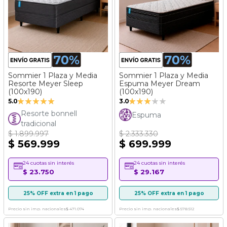
Sommier 1 Plaza y Media
Sommier 1 Plaza y Media
Resorte Meyer Sleep
Espuma Meyer Dream
(100x190)
(100x190)
Valoración:
Valoración:
5.0
3.0
100%
60%
Resorte bonnell
Espuma
tradicional
$ 1.899.997
$ 2.333.330
$ 569.999
$ 699.999
24 cuotas sin interés
24 cuotas sin interés
$ 23.750
$ 29.167
25% OFF extra en 1 pago
25% OFF extra en 1 pago
Precio sin imp. nacionales
$ 471.074
Precio sin imp. nacionales
$ 578.512