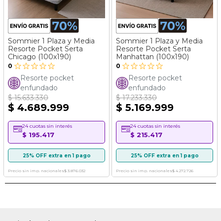
Sommier 1 Plaza y Media
Sommier 1 Plaza y Media
Resorte Pocket Serta
Resorte Pocket Serta
Chicago (100x190)
Manhattan (100x190)
0
0
Resorte pocket
Resorte pocket
enfundado
enfundado
$ 15.633.330
$ 17.233.330
$ 4.689.999
$ 5.169.999
24 cuotas sin interés
24 cuotas sin interés
$ 195.417
$ 215.417
25% OFF extra en 1 pago
25% OFF extra en 1 pago
Precio sin imp. nacionales
$ 3.876.032
Precio sin imp. nacionales
$ 4.272.726