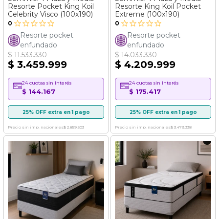
Resorte Pocket King Koil
Resorte King Koil Pocket
Celebrity Visco (100x190)
Extreme (100x190)
0
0
Resorte pocket
Resorte pocket
enfundado
enfundado
$ 11.533.330
$ 14.033.330
$ 3.459.999
$ 4.209.999
24 cuotas sin interés
24 cuotas sin interés
$ 144.167
$ 175.417
25% OFF extra en 1 pago
25% OFF extra en 1 pago
Precio sin imp. nacionales
$ 2.859.503
Precio sin imp. nacionales
$ 3.479.338