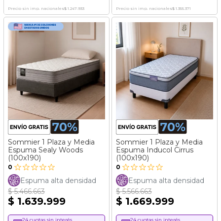
Precio sin imp. nacionales
$ 1.247.933
Precio sin imp. nacionales
$ 1.355.371
Sommier 1 Plaza y Media
Sommier 1 Plaza y Media
Espuma Sealy Woods
Espuma Inducol Cirrus
(100x190)
(100x190)
0
0
Espuma alta densidad
Espuma alta densidad
$ 5.466.663
$ 5.566.663
$ 1.639.999
$ 1.669.999
24 cuotas sin interés
24 cuotas sin interés