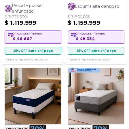
100%
Resorte pocket
Espuma alta densidad
enfundado
$ 3.733.330
$ 3.866.663
$ 1.119.999
$ 1.159.999
24 cuotas sin interés
24 cuotas sin interés
$ 46.667
$ 48.334
25% OFF extra en 1 pago
25% OFF extra en 1 pago
Precio sin imp. nacionales
$ 925.619
Precio sin imp. nacionales
$ 958.677