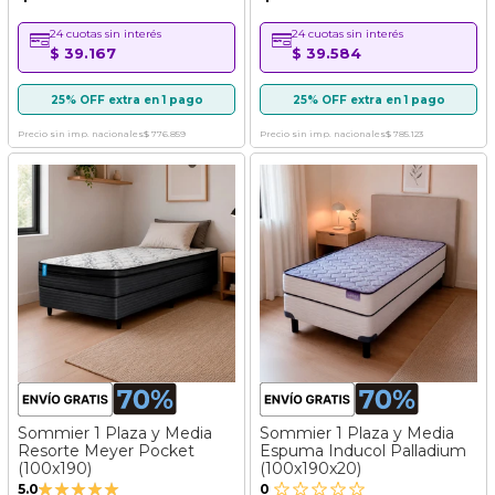
24 cuotas sin interés
24 cuotas sin interés
$ 39.167
$ 39.584
25% OFF extra en 1 pago
25% OFF extra en 1 pago
Precio sin imp. nacionales
$ 776.859
Precio sin imp. nacionales
$ 785.123
Sommier 1 Plaza y Media
Sommier 1 Plaza y Media
Resorte Meyer Pocket
Espuma Inducol Palladium
(100x190)
(100x190x20)
Valoración:
5.0
0