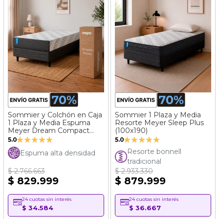
Sommier y Colchón en Caja
Sommier 1 Plaza y Media
1 Plaza y Media Espuma
Resorte Meyer Sleep Plus
Meyer Dream Compact
(100x190)
Valoración:
Valoración:
(100x190)
5.0
5.0
100%
100%
Resorte bonnell
Espuma alta densidad
tradicional
$ 2.766.663
$ 2.933.330
$ 829.999
$ 879.999
24 cuotas sin interés
24 cuotas sin interés
$ 34.584
$ 36.667