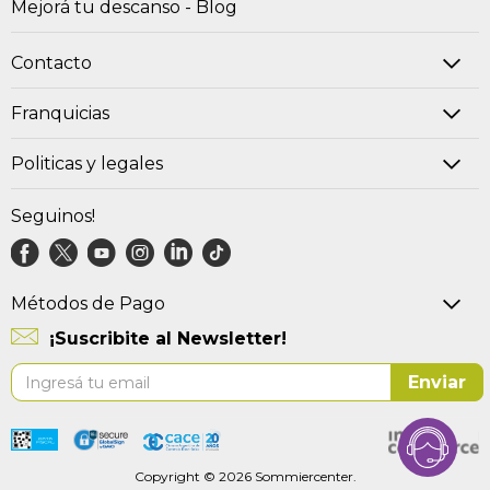
Mejorá tu descanso - Blog
Contacto
Franquicias
Politicas y legales
Seguinos!
Métodos de Pago
¡Suscribite al Newsletter!
Suscríbase
Enviar
al
boletín
informativo:
Copyright © 2026 Sommiercenter.