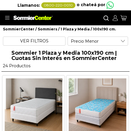
o chateá por
Llamanos:
0800-220-0010
Buscar
Mi
SommierCenter
Sommiers
1 Plaza y Media
100x190 cm.
100x190 cm.
VER FILTROS
Sommier 1 Plaza y Media 100x190 cm |
Cuotas Sin Interés en SommierCenter
24
Productos