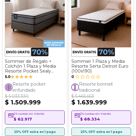
Sommier de Regalo +
Sommier 1 Plaza y Media
Colchón 1 Plaza y Media
Resorte Serta Detroit Euro
Resorte Pocket Sealy
(100x190)
Valoración:
Rainbow (100x190)
5.0
0
100%
Resorte pocket
Resorte bonnell
enfundado
tradicional
$ 5.033.330
$ 5.466.663
$ 1.509.999
$ 1.639.999
24 cuotas sin interés
24 cuotas sin interés
$ 62.917
$ 68.334
25% OFF extra en 1 pago
25% OFF extra en 1 pago