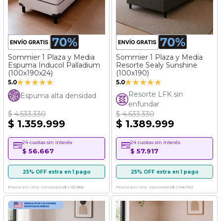
Sommier 1 Plaza y Media
Sommier 1 Plaza y Media
Espuma Inducol Palladium
Resorte Sealy Sunshine
(100x190x24)
(100x190)
Valoración:
Valoración:
5.0
5.0
100%
100%
Resorte LFK sin
Espuma alta densidad
enfundar
$ 4.533.330
$ 4.633.330
$ 1.359.999
$ 1.389.999
24 cuotas sin interés
24 cuotas sin interés
$ 56.667
$ 57.917
25% OFF extra en 1 pago
25% OFF extra en 1 pago
Precio sin imp. nacionales
$ 1.123.966
Precio sin imp. nacionales
$ 1.148.760