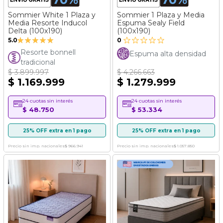
Sommier White 1 Plaza y
Sommier 1 Plaza y Media
Media Resorte Inducol
Espuma Sealy Field
Delta (100x190)
(100x190)
Valoración:
5.0
0
100%
Resorte bonnell
Espuma alta densidad
tradicional
$ 3.899.997
$ 4.266.663
$ 1.169.999
$ 1.279.999
24 cuotas sin interés
24 cuotas sin interés
$ 48.750
$ 53.334
25% OFF extra en 1 pago
25% OFF extra en 1 pago
Precio sin imp. nacionales
$ 966.941
Precio sin imp. nacionales
$ 1.057.850