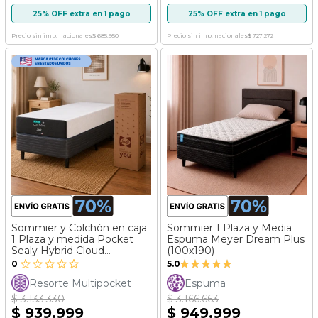
25% OFF extra en 1 pago
25% OFF extra en 1 pago
Precio sin imp. nacionales
$ 685.950
Precio sin imp. nacionales
$ 727.272
Sommier y Colchón en caja
Sommier 1 Plaza y Media
1 Plaza y medida Pocket
Espuma Meyer Dream Plus
Sealy Hybrid Cloud
(100x190)
Valoración:
(100x190)
0
5.0
100%
Resorte Multipocket
Espuma
$ 3.133.330
$ 3.166.663
$ 939.999
$ 949.999