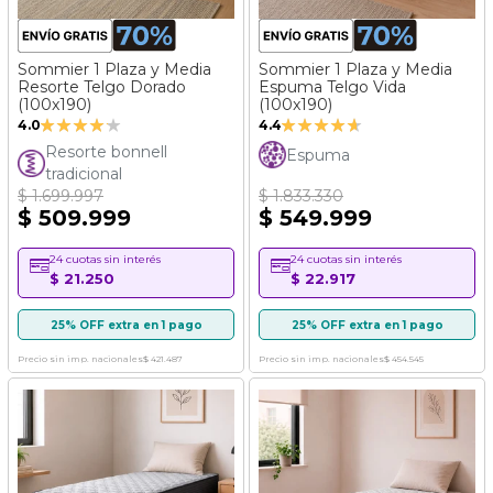
Sommier 1 Plaza y Media
Sommier 1 Plaza y Media
Resorte Telgo Dorado
Espuma Telgo Vida
(100x190)
(100x190)
Valoración:
Valoración:
4.0
4.4
80%
88%
Resorte bonnell
Espuma
tradicional
$ 1.699.997
$ 1.833.330
$ 509.999
$ 549.999
24 cuotas sin interés
24 cuotas sin interés
$ 21.250
$ 22.917
25% OFF extra en 1 pago
25% OFF extra en 1 pago
Precio sin imp. nacionales
$ 421.487
Precio sin imp. nacionales
$ 454.545