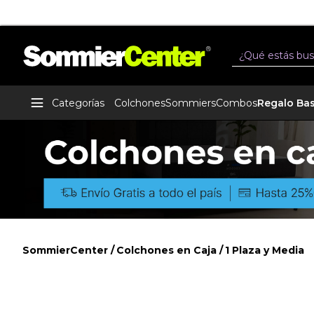
24 cuotas sin interés por Mercado
Buscar
Categorías
Colchones
Sommiers
Combos
Regalo Ba
SommierCenter
Colchones en Caja
1 Plaza y Media
1 Plaza y Media