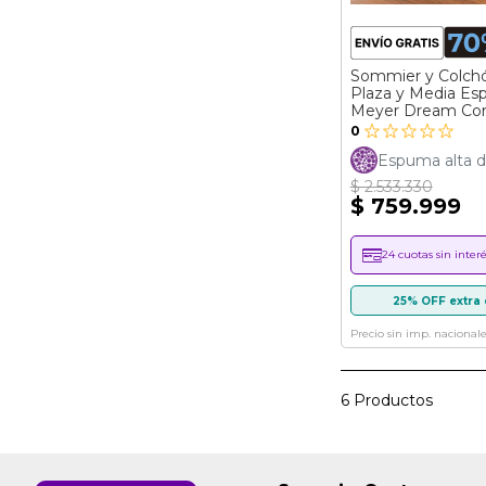
Sommier y Colchó
Plaza y Media E
Meyer Dream Co
(090x190)
0
Espuma alta d
$ 2.533.330
$ 759.999
24 cuotas sin interé
25% OFF extra 
Precio sin imp. nacionale
6
Productos