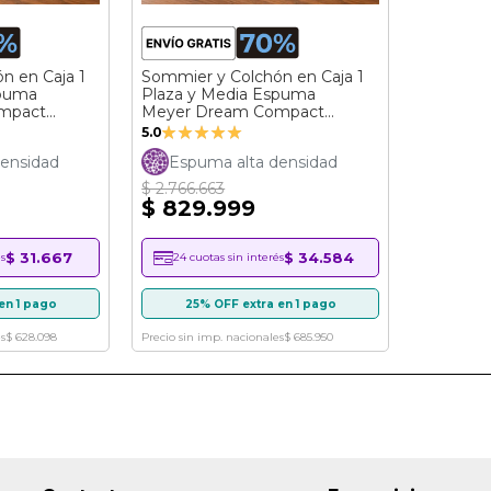
n en Caja 1
Sommier y Colchón en Caja 1
spuma
Plaza y Media Espuma
mpact
Meyer Dream Compact
Valoración:
(100x190)
5.0
100%
ensidad
Espuma alta densidad
$ 2.766.663
$ 829.999
$ 31.667
$ 34.584
s
24 cuotas sin interés
en 1 pago
25% OFF extra en 1 pago
s
$ 628.098
Precio sin imp. nacionales
$ 685.950