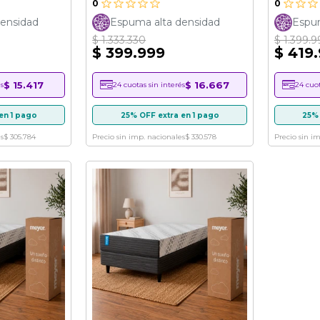
0
0
ensidad
Espuma alta densidad
Espum
$ 1.333.330
$ 1.399.9
$ 399.999
$ 419
$ 15.417
$ 16.667
s
24 cuotas sin interés
24 cuot
en 1 pago
25% OFF extra en 1 pago
25% 
s
$ 305.784
Precio sin imp. nacionales
$ 330.578
Precio sin i