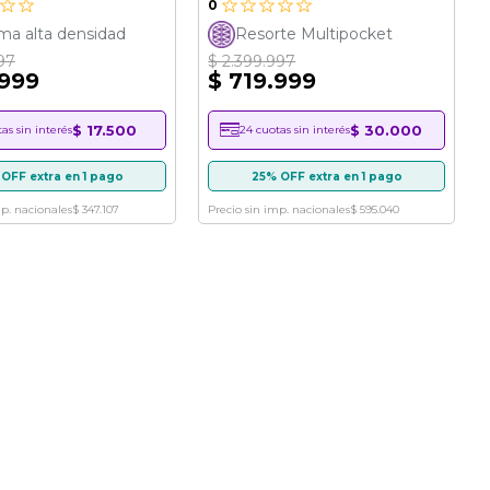
0
a alta densidad
Resorte Multipocket
97
$ 2.399.997
.999
$ 719.999
$ 17.500
$ 30.000
as sin interés
24 cuotas sin interés
OFF extra en 1 pago
25% OFF extra en 1 pago
mp. nacionales
$ 347.107
Precio sin imp. nacionales
$ 595.040