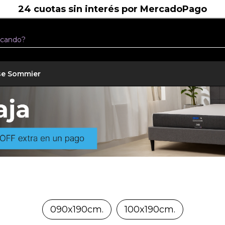
Pago
se Sommier
090x190cm.
100x190cm.