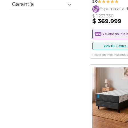
5.0
Garantía
100%
Espuma alta d
$ 1.233.330
$ 369.999
24 cuotas sin interé
25% OFF extra 
Precio sin imp. nacionale