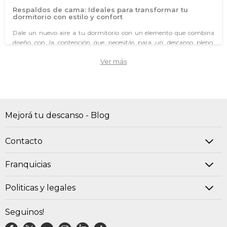
Respaldos de cama: Ideales para transformar tu
dormitorio con estilo y confort
Dale un nuevo aire a tu dormitorio con un elemento que combina
diseño con la contención que necesitás para un descanso pleno.
Nuestros respaldos de cama son la pieza clave para renovar la
Ver más
decoración y aportar funcionalidad a tu espacio. Descubrí nuestra
colección de modelos modernos y sofisticados, disponibles en
diferentes estilos y colores.
¿Qué tipos de respaldos de cama puedo encontrar y cuáles son sus materiales?
Mejorá tu descanso - Blog
¿Qué medidas están disponibles para los respaldos de cama?
Contacto
¿Cómo se instalan y qué cuidados requieren los respaldos de cama?
Franquicias
¿Qué beneficios de compra y garantías ofrece SommierCenter?
Politicas y legales
¿Qué tipos de respaldos de cama puedo encontrar
y cuáles son sus materiales?
Seguinos!
En nuestra colección, encontrarás dos estilos principales: el modelo