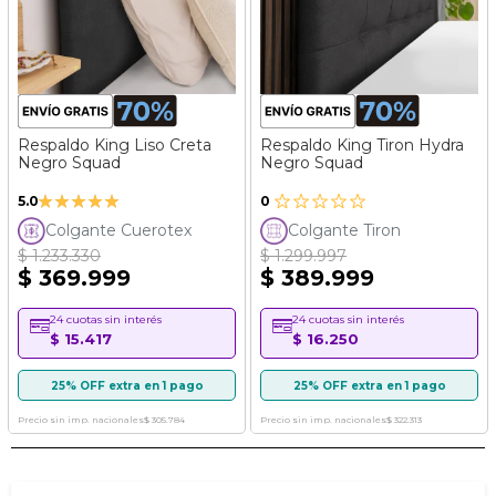
Respaldo King Liso Creta
Respaldo King Tiron Hydra
Negro Squad
Negro Squad
Valoración:
5.0
0
100%
Colgante Cuerotex
Colgante Tiron
$ 1.233.330
$ 1.299.997
$ 369.999
$ 389.999
24 cuotas sin interés
24 cuotas sin interés
$ 15.417
$ 16.250
25% OFF extra en 1 pago
25% OFF extra en 1 pago
Precio sin imp. nacionales
$ 305.784
Precio sin imp. nacionales
$ 322.313