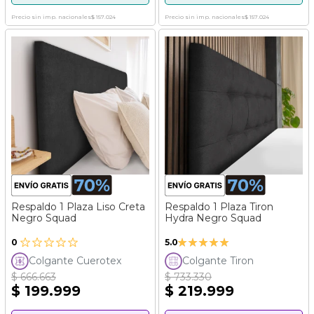
Precio sin imp. nacionales
$ 157.024
Precio sin imp. nacionales
$ 157.024
Respaldo 1 Plaza Liso Creta
Respaldo 1 Plaza Tiron
Negro Squad
Hydra Negro Squad
Valoración:
0
5.0
100%
Colgante Cuerotex
Colgante Tiron
$ 666.663
$ 733.330
$ 199.999
$ 219.999