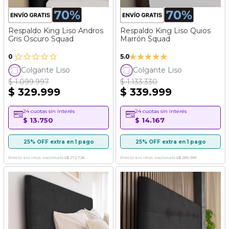
Respaldo King Liso Andros
Respaldo King Liso Quios
Gris Oscuro Squad
Marrón Squad
Valoración:
0
5.0
100%
Colgante Liso
Colgante Liso
$ 1.099.997
$ 1.133.330
$ 329.999
$ 339.999
24 cuotas sin interés
24 cuotas sin interés
$ 13.750
$ 14.167
25% OFF extra en 1 pago
25% OFF extra en 1 pago
Precio sin imp. nacionales
$ 272.726
Precio sin imp. nacionales
$ 280.991