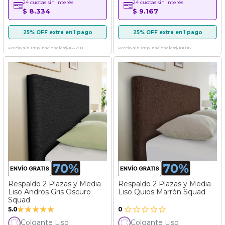
24 cuotas sin interés
24 cuotas sin interés
$ 8.334
$ 9.167
25% OFF extra en 1 pago
25% OFF extra en 1 pago
Precio sin imp. nacionales
$ 165.288
Precio sin imp. nacionales
$ 181.817
Respaldo 2 Plazas y Media
Respaldo 2 Plazas y Media
Liso Andros Gris Oscuro
Liso Quios Marrón Squad
Squad
Valoración:
5.0
0
100%
Colgante Liso
Colgante Liso