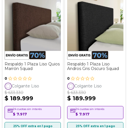
Respaldo 1 Plaza Liso Quios
Respaldo 1 Plaza Liso
Marrón Squad
Andros Gris Oscuro Squad
0
0
Colgante Liso
Colgante Liso
$ 633.330
$ 633.330
$ 189.999
$ 189.999
24 cuotas sin interés
24 cuotas sin interés
$ 7.917
$ 7.917
25% OFF extra en 1 pago
25% OFF extra en 1 pago