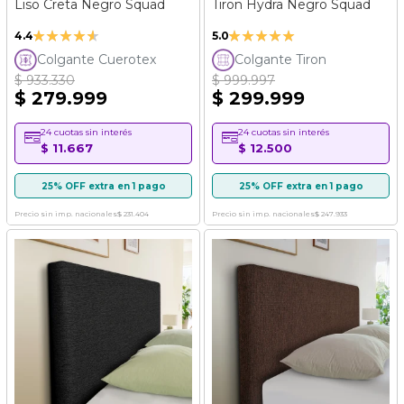
Liso Creta Negro Squad
Tiron Hydra Negro Squad
Valoración:
Valoración:
4.4
5.0
87%
100%
Colgante Cuerotex
Colgante Tiron
$ 933.330
$ 999.997
$ 279.999
$ 299.999
24 cuotas sin interés
24 cuotas sin interés
$ 11.667
$ 12.500
25% OFF extra en 1 pago
25% OFF extra en 1 pago
Precio sin imp. nacionales
$ 231.404
Precio sin imp. nacionales
$ 247.933