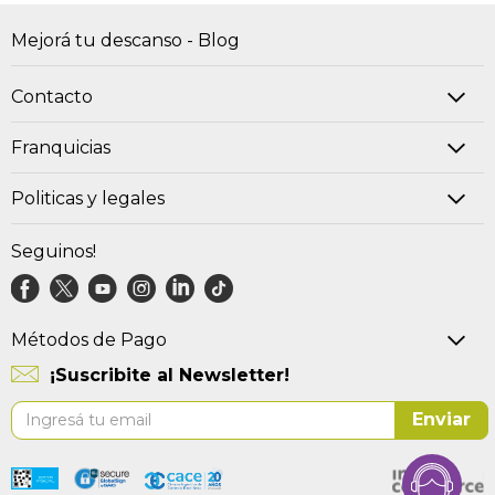
Mejorá tu descanso - Blog
Contacto
Franquicias
Politicas y legales
Seguinos!
Métodos de Pago
¡Suscribite al Newsletter!
Suscríbase
Enviar
al
boletín
informativo: