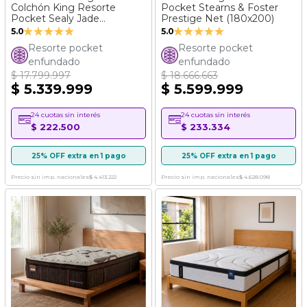
Colchón King Resorte
Pocket Stearns & Foster
Pocket Sealy Jade
Prestige Net (180x200)
Valoración:
Valoración:
(180x200)
5.0
5.0
100%
100%
Resorte pocket
Resorte pocket
enfundado
enfundado
$ 17.799.997
$ 18.666.663
$ 5.339.999
$ 5.599.999
24 cuotas sin interés
24 cuotas sin interés
$ 222.500
$ 233.334
25% OFF extra en 1 pago
25% OFF extra en 1 pago
Precio sin imp. nacionales
$ 4.413.222
Precio sin imp. nacionales
$ 4.628.098