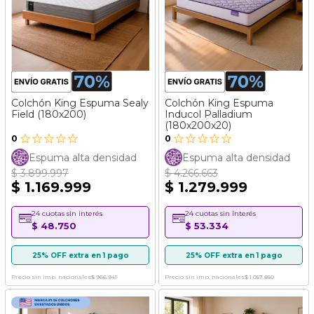
Colchón King Espuma Sealy
Colchón King Espuma
Field (180x200)
Inducol Palladium
(180x200x20)
0
0
Espuma alta densidad
Espuma alta densidad
$ 3.899.997
$ 4.266.663
$ 1.169.999
$ 1.279.999
24 cuotas sin interés
24 cuotas sin interés
$ 48.750
$ 53.334
25% OFF extra en 1 pago
25% OFF extra en 1 pago
Precio sin imp. nacionales
$ 966.941
Precio sin imp. nacionales
$ 1.057.850