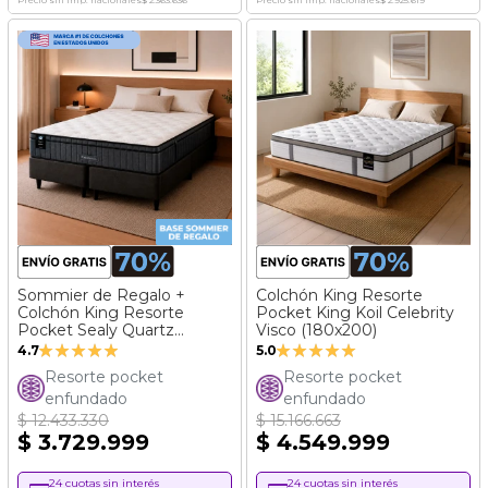
Precio sin imp. nacionales
$ 2.363.636
Precio sin imp. nacionales
$ 2.925.619
Sommier de Regalo +
Colchón King Resorte
Colchón King Resorte
Pocket King Koil Celebrity
Pocket Sealy Quartz
Visco (180x200)
Valoración:
Valoración:
(180x200)
4.7
5.0
93%
100%
Resorte pocket
Resorte pocket
enfundado
enfundado
$ 12.433.330
$ 15.166.663
$ 3.729.999
$ 4.549.999
24 cuotas sin interés
24 cuotas sin interés