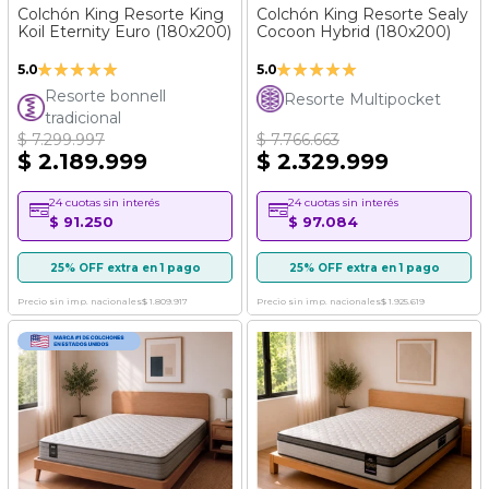
Colchón King Resorte King
Colchón King Resorte Sealy
Koil Eternity Euro (180x200)
Cocoon Hybrid (180x200)
Valoración:
Valoración:
5.0
5.0
100%
100%
Resorte bonnell
Resorte Multipocket
tradicional
$ 7.299.997
$ 7.766.663
$ 2.189.999
$ 2.329.999
24 cuotas sin interés
24 cuotas sin interés
$ 91.250
$ 97.084
25% OFF extra en 1 pago
25% OFF extra en 1 pago
Precio sin imp. nacionales
$ 1.809.917
Precio sin imp. nacionales
$ 1.925.619