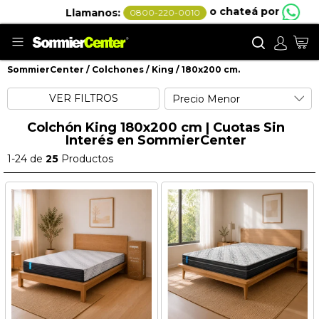
o chateá por
Llamanos:
0800-220-0010
Buscar
Mi
SommierCenter
Colchones
King
180x200 cm.
180x200 cm.
VER FILTROS
Colchón King 180x200 cm | Cuotas Sin
Interés en SommierCenter
1
-
24
de
25
Productos