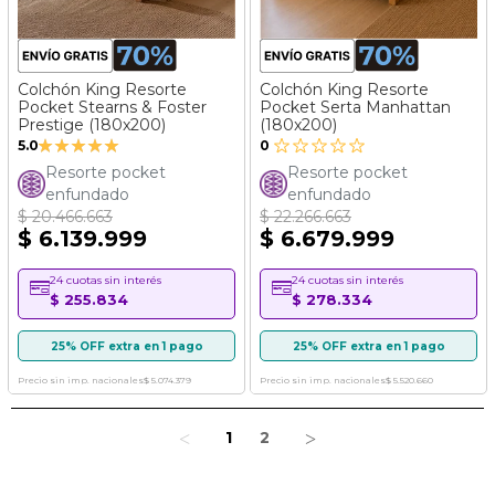
Colchón King Resorte
Colchón King Resorte
Pocket Stearns & Foster
Pocket Serta Manhattan
Prestige (180x200)
(180x200)
Valoración:
5.0
0
100%
Resorte pocket
Resorte pocket
enfundado
enfundado
$ 20.466.663
$ 22.266.663
$ 6.139.999
$ 6.679.999
24 cuotas sin interés
24 cuotas sin interés
$ 255.834
$ 278.334
25% OFF extra en 1 pago
25% OFF extra en 1 pago
Precio sin imp. nacionales
$ 5.074.379
Precio sin imp. nacionales
$ 5.520.660
Página
Estás leyendo la página
Página
Página
1
2
Página