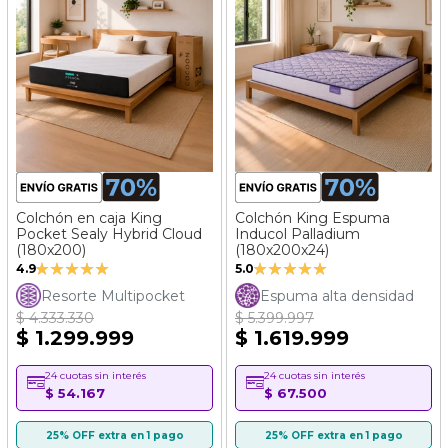
Colchón en caja King
Colchón King Espuma
Pocket Sealy Hybrid Cloud
Inducol Palladium
(180x200)
(180x200x24)
Valoración:
Valoración:
4.9
5.0
97%
100%
Resorte Multipocket
Espuma alta densidad
$ 4.333.330
$ 5.399.997
$ 1.299.999
$ 1.619.999
24 cuotas sin interés
24 cuotas sin interés
$ 54.167
$ 67.500
25% OFF extra en 1 pago
25% OFF extra en 1 pago