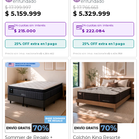
enfundado
enfundado
$ 17.199.997
$ 17.766.663
$ 5.159.999
$ 5.329.999
24 cuotas sin interés
24 cuotas sin interés
$ 215.000
$ 222.084
25% OFF extra en 1 pago
25% OFF extra en 1 pago
Precio sin imp. nacionales
$ 4.264.462
Precio sin imp. nacionales
$ 4.404.958
Sommier de Regalo +
Colchón King Resorte