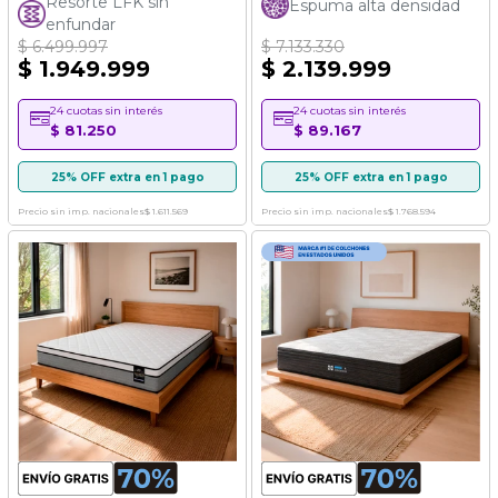
Resorte LFK sin
Espuma alta densidad
enfundar
$ 6.499.997
$ 7.133.330
$ 1.949.999
$ 2.139.999
24 cuotas sin interés
24 cuotas sin interés
$ 81.250
$ 89.167
25% OFF extra en 1 pago
25% OFF extra en 1 pago
Precio sin imp. nacionales
$ 1.611.569
Precio sin imp. nacionales
$ 1.768.594