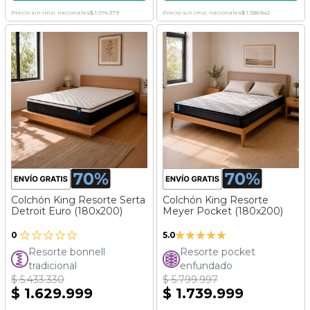
Precio sin imp. nacionales
$ 1.074.379
Precio sin imp. nacionales
$ 1.338.842
Colchón King Resorte Serta
Colchón King Resorte
Detroit Euro (180x200)
Meyer Pocket (180x200)
Valoración:
0
5.0
100%
Resorte bonnell
Resorte pocket
tradicional
enfundado
$ 5.433.330
$ 5.799.997
$ 1.629.999
$ 1.739.999