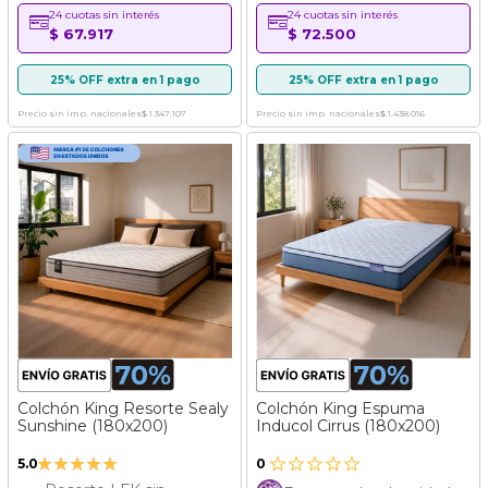
24 cuotas sin interés
24 cuotas sin interés
$ 67.917
$ 72.500
25% OFF extra en 1 pago
25% OFF extra en 1 pago
Precio sin imp. nacionales
$ 1.347.107
Precio sin imp. nacionales
$ 1.438.016
Colchón King Resorte Sealy
Colchón King Espuma
Sunshine (180x200)
Inducol Cirrus (180x200)
Valoración:
5.0
0
100%