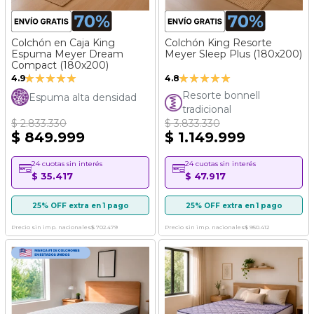
Colchón en Caja King
Colchón King Resorte
Espuma Meyer Dream
Meyer Sleep Plus (180x200)
Compact (180x200)
Valoración:
Valoración:
4.9
4.8
97%
95%
Resorte bonnell
Espuma alta densidad
tradicional
$ 2.833.330
$ 3.833.330
$ 849.999
$ 1.149.999
24 cuotas sin interés
24 cuotas sin interés
$ 35.417
$ 47.917
25% OFF extra en 1 pago
25% OFF extra en 1 pago
Precio sin imp. nacionales
$ 702.479
Precio sin imp. nacionales
$ 950.412