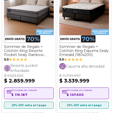
Sommier de Regalo +
Sommier de Regalo +
Colchón King Resorte
Colchón King Espuma Sealy
Pocket Sealy Rainbow
Emerald (180x200)
Valoración:
Valoración:
(180x200)
5.0
5.0
100%
100%
Resorte pocket
Espuma alta densidad
enfundado
$ 9.533.330
$ 11.799.997
$ 2.859.999
$ 3.539.999
24 cuotas sin interés
24 cuotas sin interés
$ 119.167
$ 147.500
25% OFF extra en 1 pago
25% OFF extra en 1 pago