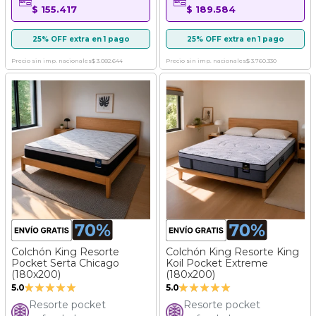
$ 155.417
$ 189.584
25% OFF extra en 1 pago
25% OFF extra en 1 pago
Precio sin imp. nacionales
$ 3.082.644
Precio sin imp. nacionales
$ 3.760.330
Colchón King Resorte
Colchón King Resorte King
Pocket Serta Chicago
Koil Pocket Extreme
(180x200)
(180x200)
Valoración:
Valoración:
5.0
5.0
100%
100%
Resorte pocket
Resorte pocket