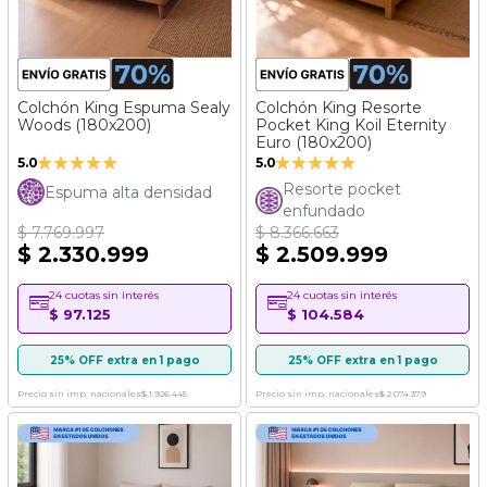
Colchón King Espuma Sealy
Colchón King Resorte
Woods (180x200)
Pocket King Koil Eternity
Euro (180x200)
Valoración:
Valoración:
5.0
5.0
100%
100%
Resorte pocket
Espuma alta densidad
enfundado
$ 7.769.997
$ 8.366.663
$ 2.330.999
$ 2.509.999
24 cuotas sin interés
24 cuotas sin interés
$ 97.125
$ 104.584
25% OFF extra en 1 pago
25% OFF extra en 1 pago
Precio sin imp. nacionales
$ 1.926.445
Precio sin imp. nacionales
$ 2.074.379