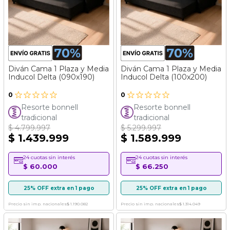
Diván Cama 1 Plaza y Media
Diván Cama 1 Plaza y Media
Inducol Delta (090x190)
Inducol Delta (100x200)
0
0
Resorte bonnell
Resorte bonnell
tradicional
tradicional
$ 4.799.997
$ 5.299.997
$ 1.439.999
$ 1.589.999
24 cuotas sin interés
24 cuotas sin interés
$ 60.000
$ 66.250
25% OFF extra en 1 pago
25% OFF extra en 1 pago
Precio sin imp. nacionales
$ 1.190.082
Precio sin imp. nacionales
$ 1.314.049