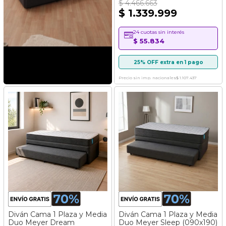
$ 4.466.663
$ 1.339.999
24 cuotas sin interés
$ 55.834
25% OFF extra en 1 pago
Precio sin imp. nacionales
$ 1.107.437
Diván Cama 1 Plaza y Media
Diván Cama 1 Plaza y Media
Duo Meyer Dream
Duo Meyer Sleep (090x190)