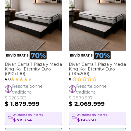
Diván Cama 1 Plaza y Media
Diván Cama 1 Plaza y Media
King Koil Eternity Euro
King Koil Eternity Euro
(090x190)
(100x200)
Valoración:
4.0
0
80%
Resorte bonnell
Resorte bonnell
tradicional
tradicional
$ 6.266.663
$ 6.899.997
$ 1.879.999
$ 2.069.999
24 cuotas sin interés
24 cuotas sin interés
$ 78.334
$ 86.250