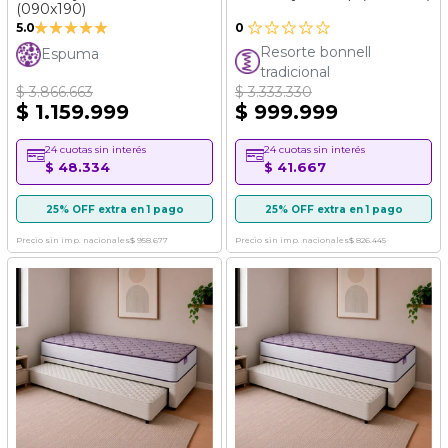
(090x190)
Valoración:
5.0
0
100%
Resorte bonnell
Espuma
tradicional
$ 3.866.663
$ 3.333.330
$ 1.159.999
$ 999.999
24 cuotas sin interés
24 cuotas sin interés
$ 48.334
$ 41.667
25% OFF extra en 1 pago
25% OFF extra en 1 pago
Precio sin imp. nacionales
$ 958.677
Precio sin imp. nacionales
$ 826.445