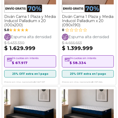
Diván Cama 1 Plaza y Media
Diván Cama 1 Plaza y Media
Inducol Palladium x 20
Inducol Palladium x 20
(100x200)
(090x190)
Valoración:
5.0
0
100%
Espuma alta densidad
Espuma alta densidad
$ 5.433.330
$ 4.666.663
$ 1.629.999
$ 1.399.999
24 cuotas sin interés
24 cuotas sin interés
$ 67.917
$ 58.334
25% OFF extra en 1 pago
25% OFF extra en 1 pago
Precio sin imp. nacionales
$ 1.347.107
Precio sin imp. nacionales
$ 1.157.024