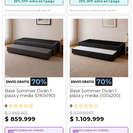
25% OFF extra en 1 pago
25% OFF extra en 1 pago
Precio sin imp. nacionales
$ 1.553.718
Precio sin imp. nacionales
$ 1.710.743
Base Sommier Diván 1
Base Sommier Diván 1
plaza y media (090x190)
plaza y media (100x200)
0
0
$ 2.866.663
$ 3.699.997
$ 859.999
$ 1.109.999
24 cuotas sin interés
24 cuotas sin interés