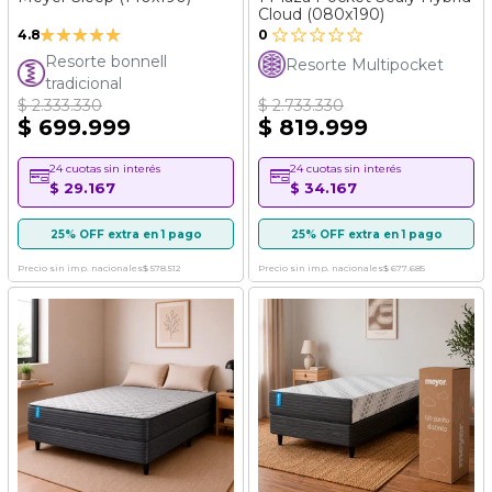
Cloud (080x190)
Valoración:
4.8
0
96%
Resorte bonnell
Resorte Multipocket
tradicional
$ 2.333.330
$ 2.733.330
$ 699.999
$ 819.999
24 cuotas sin interés
24 cuotas sin interés
$ 29.167
$ 34.167
25% OFF extra en 1 pago
25% OFF extra en 1 pago
Precio sin imp. nacionales
$ 578.512
Precio sin imp. nacionales
$ 677.685