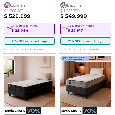
88%
Espuma
Espuma
$ 1.766.663
$ 1.833.330
$ 529.999
$ 549.999
24 cuotas sin interés
24 cuotas sin interés
$ 22.084
$ 22.917
25% OFF extra en 1 pago
25% OFF extra en 1 pago
Precio sin imp. nacionales
$ 438.016
Precio sin imp. nacionales
$ 454.545