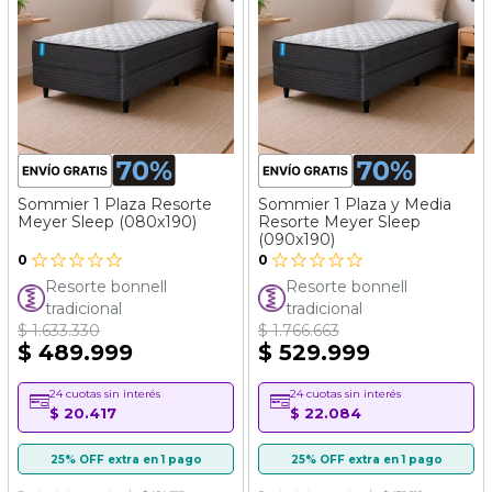
Sommier 1 Plaza Resorte
Sommier 1 Plaza y Media
Meyer Sleep (080x190)
Resorte Meyer Sleep
(090x190)
0
0
Resorte bonnell
Resorte bonnell
tradicional
tradicional
$ 1.633.330
$ 1.766.663
$ 489.999
$ 529.999
24 cuotas sin interés
24 cuotas sin interés
$ 20.417
$ 22.084
25% OFF extra en 1 pago
25% OFF extra en 1 pago