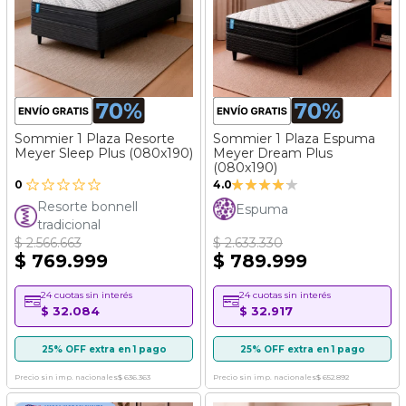
Sommier 1 Plaza Resorte
Sommier 1 Plaza Espuma
Meyer Sleep Plus (080x190)
Meyer Dream Plus
(080x190)
Valoración:
0
4.0
80%
Resorte bonnell
Espuma
tradicional
$ 2.566.663
$ 2.633.330
$ 769.999
$ 789.999
24 cuotas sin interés
24 cuotas sin interés
$ 32.084
$ 32.917
25% OFF extra en 1 pago
25% OFF extra en 1 pago
Precio sin imp. nacionales
$ 636.363
Precio sin imp. nacionales
$ 652.892