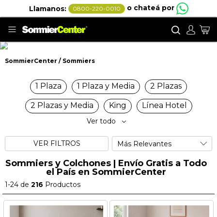
o chateá por
Llamanos:
0800-220-0010
Buscar
Mi
SommierCenter
Sommiers
Sommiers
1 Plaza
1 Plaza y Media
2 Plazas
2 Plazas y Media
King
Línea Hotel
Ver todo
VER FILTROS
Sommiers y Colchones | Envío Gratis a Todo
el País en SommierCenter
1
-
24
de
216
Productos