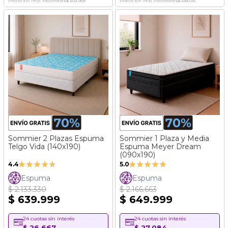
Precio sin imp. nacionales
$ 404.958
Precio sin imp. nacionales
$ 438.016
Sommier 2 Plazas Espuma
Sommier 1 Plaza y Media
Telgo Vida (140x190)
Espuma Meyer Dream
(090x190)
Valoración:
Valoración:
4.4
5.0
87%
100%
Espuma
Espuma
$ 2.133.330
$ 2.166.663
$ 639.999
$ 649.999
24 cuotas sin interés
24 cuotas sin interés
$ 26.667
$ 27.084