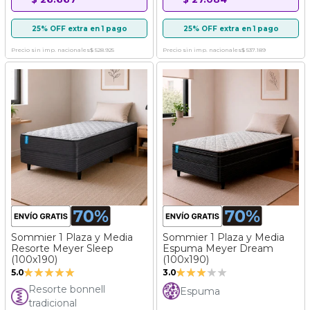
25% OFF extra en 1 pago
25% OFF extra en 1 pago
Precio sin imp. nacionales
$ 528.925
Precio sin imp. nacionales
$ 537.189
Sommier 1 Plaza y Media
Sommier 1 Plaza y Media
Resorte Meyer Sleep
Espuma Meyer Dream
(100x190)
(100x190)
Valoración:
Valoración:
5.0
3.0
100%
60%
Resorte bonnell
Espuma
tradicional