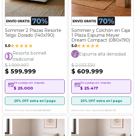
Sommier 2 Plazas Resorte
Sommier y Colchón en Caja
Telgo Dorado (140x190)
1 Plaza Espuma Meyer
Dream Compact (080x190)
Valoración:
Valoración:
5.0
5.0
100%
100%
Resorte bonnell
Espuma alta densidad
tradicional
$ 1.999.997
$ 2.033.330
$ 599.999
$ 609.999
24 cuotas sin interés
24 cuotas sin interés
$ 25.000
$ 25.417
25% OFF extra en 1 pago
25% OFF extra en 1 pago
Precio sin imp. nacionales
$ 495.867
Precio sin imp. nacionales
$ 504.131