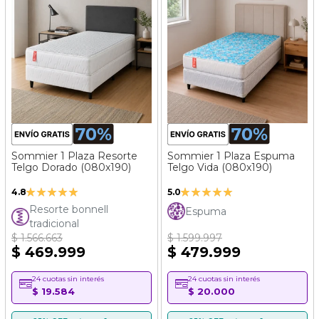
Sommier 1 Plaza Resorte
Sommier 1 Plaza Espuma
Telgo Dorado (080x190)
Telgo Vida (080x190)
Valoración:
Valoración:
4.8
5.0
96%
100%
Resorte bonnell
Espuma
tradicional
$ 1.566.663
$ 1.599.997
$ 469.999
$ 479.999
24 cuotas sin interés
24 cuotas sin interés
$ 19.584
$ 20.000