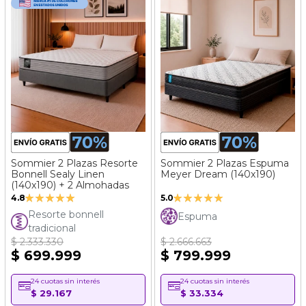
Sommier 2 Plazas Resorte
Sommier 2 Plazas Espuma
Bonnell Sealy Linen
Meyer Dream (140x190)
(140x190) + 2 Almohadas
Valoración:
Valoración:
4.8
5.0
95%
99%
Resorte bonnell
Espuma
tradicional
$ 2.333.330
$ 2.666.663
$ 699.999
$ 799.999
24 cuotas sin interés
24 cuotas sin interés
$ 29.167
$ 33.334