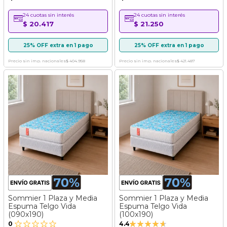
24 cuotas sin interés
24 cuotas sin interés
$ 20.417
$ 21.250
25% OFF extra en 1 pago
25% OFF extra en 1 pago
Precio sin imp. nacionales
$ 404.958
Precio sin imp. nacionales
$ 421.487
Sommier 1 Plaza y Media
Sommier 1 Plaza y Media
Espuma Telgo Vida
Espuma Telgo Vida
(090x190)
(100x190)
Valoración:
0
4.4