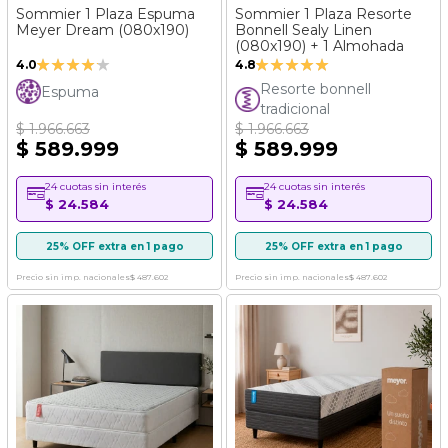
Sommier 1 Plaza Espuma
Sommier 1 Plaza Resorte
Meyer Dream (080x190)
Bonnell Sealy Linen
(080x190) + 1 Almohada
Valoración:
Valoración:
4.0
4.8
80%
96%
Resorte bonnell
Espuma
tradicional
$ 1.966.663
$ 1.966.663
$ 589.999
$ 589.999
24 cuotas sin interés
24 cuotas sin interés
$ 24.584
$ 24.584
25% OFF extra en 1 pago
25% OFF extra en 1 pago
Precio sin imp. nacionales
$ 487.602
Precio sin imp. nacionales
$ 487.602