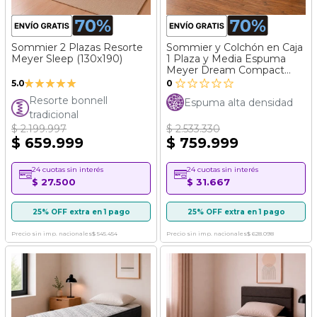
Sommier 2 Plazas Resorte
Sommier y Colchón en Caja
Meyer Sleep (130x190)
1 Plaza y Media Espuma
Meyer Dream Compact
Valoración:
(090x190)
5.0
0
100%
Resorte bonnell
Espuma alta densidad
tradicional
$ 2.199.997
$ 2.533.330
$ 659.999
$ 759.999
24 cuotas sin interés
24 cuotas sin interés
$ 27.500
$ 31.667
25% OFF extra en 1 pago
25% OFF extra en 1 pago
Precio sin imp. nacionales
$ 545.454
Precio sin imp. nacionales
$ 628.098