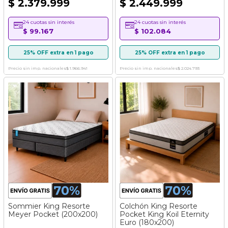
$ 2.379.999
$ 2.449.999
24 cuotas sin interés
24 cuotas sin interés
$ 99.167
$ 102.084
25% OFF extra en 1 pago
25% OFF extra en 1 pago
Precio sin imp. nacionales
$ 1.966.941
Precio sin imp. nacionales
$ 2.024.793
Sommier King Resorte
Colchón King Resorte
Meyer Pocket (200x200)
Pocket King Koil Eternity
Euro (180x200)