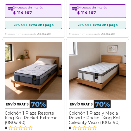
24 cuotas sin interés
24 cuotas sin interés
$ 114.167
$ 114.167
25% OFF extra en 1 pago
25% OFF extra en 1 pago
Precio sin imp. nacionales
$ 2.264.462
Precio sin imp. nacionales
$ 2.264.462
Colchón 1 Plaza Resorte
Colchón 1 Plaza y Media
King Koil Pocket Extreme
Resorte Pocket King Koil
(080x190)
Celebrity Visco (100x190)
0
0