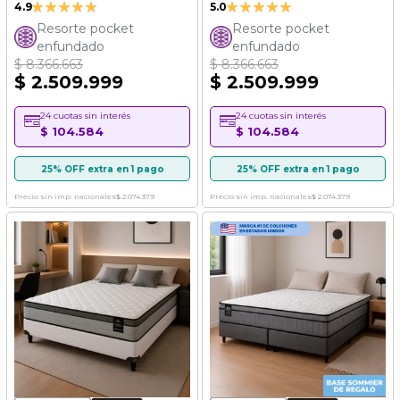
Valoración:
Valoración:
4.9
5.0
98%
100%
Resorte pocket
Resorte pocket
enfundado
enfundado
$ 8.366.663
$ 8.366.663
$ 2.509.999
$ 2.509.999
24 cuotas sin interés
24 cuotas sin interés
$ 104.584
$ 104.584
25% OFF extra en 1 pago
25% OFF extra en 1 pago
Precio sin imp. nacionales
$ 2.074.379
Precio sin imp. nacionales
$ 2.074.379