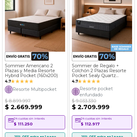
Sommier Americano 2
Sommier de Regalo +
Plazas y Media Resorte
Colchón 2 Plazas Resorte
Hybrid Pocket (160x200)
Pocket Sealy Quartz
Valoración:
Valoración:
(140x190)
4.7
4.7
93%
94%
Resorte pocket
Resorte Multipocket
enfundado
$ 8.899.997
$ 9.033.330
$ 2.669.999
$ 2.709.999
24 cuotas sin interés
24 cuotas sin interés
$ 111.250
$ 112.917