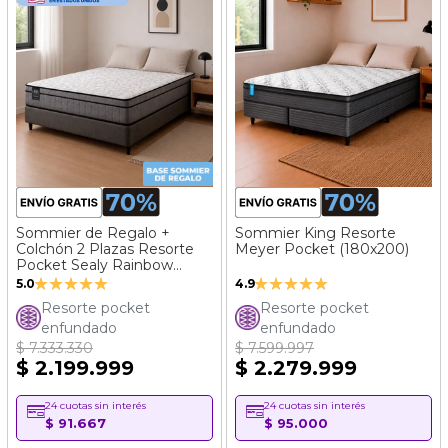
Sommier de Regalo +
Sommier King Resorte
Colchón 2 Plazas Resorte
Meyer Pocket (180x200)
Pocket Sealy Rainbow
Valoración:
Valoración:
(140x190)
5.0
4.9
100%
98%
Resorte pocket
Resorte pocket
enfundado
enfundado
$ 7.333.330
$ 7.599.997
$ 2.199.999
$ 2.279.999
24 cuotas sin interés
24 cuotas sin interés
$ 91.667
$ 95.000