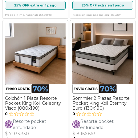
25% OFF extra en 1 pago
25% OFF extra en 1 pago
Precio sin imp. nacionales
$ 1.818.181
Precio sin imp. nacionales
$ 1.884.297
Colchón 1 Plaza Resorte
Sommier 2 Plazas Resorte
Pocket King Koil Celebrity
Pocket King Koil Eternity
Visco (080x190)
Euro (130x190)
0
0
Resorte pocket
Resorte pocket
enfundado
enfundado
$ 7.933.330
$ 8.166.663