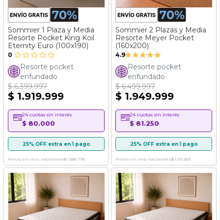
Sommier 1 Plaza y Media
Sommier 2 Plazas y Media
Resorte Pocket King Koil
Resorte Meyer Pocket
Eternity Euro (100x190)
(160x200)
Valoración:
0
4.9
97%
Resorte pocket
Resorte pocket
enfundado
enfundado
$ 6.399.997
$ 6.499.997
$ 1.919.999
$ 1.949.999
24 cuotas sin interés
24 cuotas sin interés
$ 80.000
$ 81.250
25% OFF extra en 1 pago
25% OFF extra en 1 pago
Precio sin imp. nacionales
$ 1.586.776
Precio sin imp. nacionales
$ 1.611.569