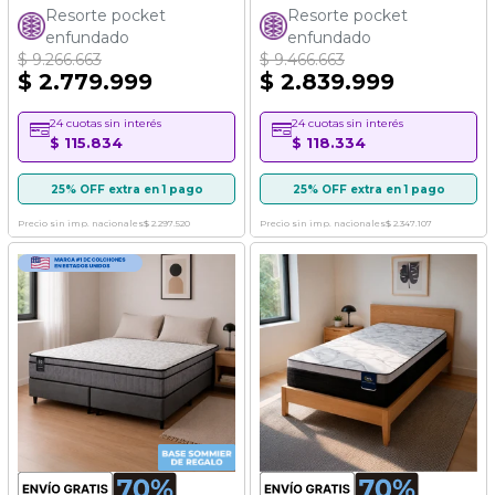
Resorte pocket
Resorte pocket
enfundado
enfundado
$ 9.266.663
$ 9.466.663
$ 2.779.999
$ 2.839.999
24 cuotas sin interés
24 cuotas sin interés
$ 115.834
$ 118.334
25% OFF extra en 1 pago
25% OFF extra en 1 pago
Precio sin imp. nacionales
$ 2.297.520
Precio sin imp. nacionales
$ 2.347.107