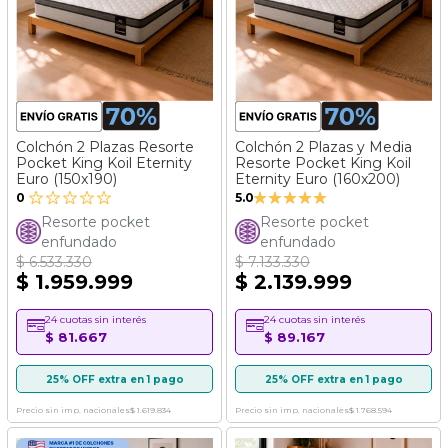
Colchón 2 Plazas Resorte
Colchón 2 Plazas y Media
Pocket King Koil Eternity
Resorte Pocket King Koil
Euro (150x190)
Eternity Euro (160x200)
Valoración:
0
5.0
100%
Resorte pocket
Resorte pocket
enfundado
enfundado
$ 6.533.330
$ 7.133.330
$ 1.959.999
$ 2.139.999
24 cuotas sin interés
24 cuotas sin interés
$ 81.667
$ 89.167
25% OFF extra en 1 pago
25% OFF extra en 1 pago
Precio sin imp. nacionales
$ 1.619.834
Precio sin imp. nacionales
$ 1.768.594