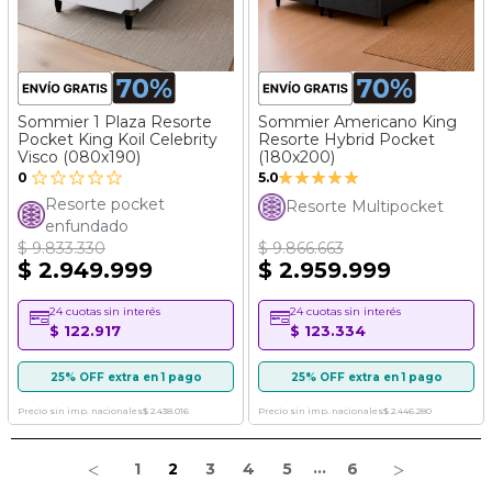
Sommier 1 Plaza Resorte
Sommier Americano King
Pocket King Koil Celebrity
Resorte Hybrid Pocket
Visco (080x190)
(180x200)
Valoración:
0
5.0
100%
Resorte pocket
Resorte Multipocket
enfundado
$ 9.833.330
$ 9.866.663
$ 2.949.999
$ 2.959.999
24 cuotas sin interés
24 cuotas sin interés
$ 122.917
$ 123.334
25% OFF extra en 1 pago
25% OFF extra en 1 pago
Precio sin imp. nacionales
$ 2.438.016
Precio sin imp. nacionales
$ 2.446.280
Página
...
Página
Estás leyendo la página
Página
Página
Página
Página
Página
1
2
3
4
5
6
Página