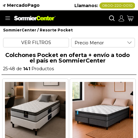
o chateá por
Llamanos:
0800-220-0010
Buscar
Mi
SommierCenter
Resorte Pocket
Resorte Pocket
VER FILTROS
Colchones Pocket en oferta + envío a todo
el país en SommierCenter
25
-
48
de
141
Productos