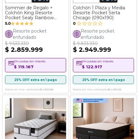
Sommier de Regalo +
Colchón 1 Plaza y Media
Colchón King Resorte
Resorte Pocket Serta
Pocket Sealy Rainbow
Chicago (090x190)
Valoración:
(180x200)
5.0
0
100%
Resorte pocket
Resorte pocket
enfundado
enfundado
$ 9.533.330
$ 9.833.330
$ 2.859.999
$ 2.949.999
24 cuotas sin interés
24 cuotas sin interés
$ 119.167
$ 122.917
25% OFF extra en 1 pago
25% OFF extra en 1 pago
Precio sin imp. nacionales
$ 2.363.636
Precio sin imp. nacionales
$ 2.438.016