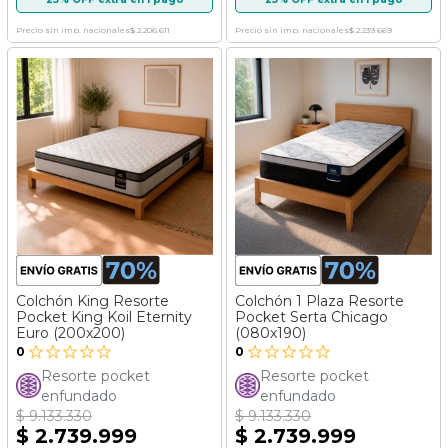
25% OFF extra en 1 pago
25% OFF extra en 1 pago
Precio sin imp. nacionales
$ 2.206.611
Precio sin imp. nacionales
$ 2.239.669
Colchón King Resorte
Colchón 1 Plaza Resorte
Pocket King Koil Eternity
Pocket Serta Chicago
Euro (200x200)
(080x190)
0
0
Resorte pocket
Resorte pocket
enfundado
enfundado
$ 9.133.330
$ 9.133.330
$ 2.739.999
$ 2.739.999