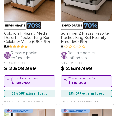
Colchón 1 Plaza y Media
Sommier 2 Plazas Resorte
Resorte Pocket King Koil
Pocket King Koil Eternity
Celebrity Visco (090x190)
Euro (150x190)
Valoración:
5.0
0
100%
Resorte pocket
Resorte pocket
enfundado
enfundado
$ 8.699.997
$ 8.799.997
$ 2.609.999
$ 2.639.999
24 cuotas sin interés
24 cuotas sin interés
$ 108.750
$ 110.000
25% OFF extra en 1 pago
25% OFF extra en 1 pago
Precio sin imp. nacionales
$ 2.157.024
Precio sin imp. nacionales
$ 2.181.817