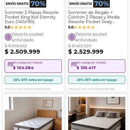
Sommier 2 Plazas Resorte
Sommier de Regalo +
Pocket King Koil Eternity
Colchón 2 Plazas y Media
Euro (140x190)
Resorte Pocket Sealy
Valoración:
Valoración:
Rainbow (160x200)
5.0
5.0
100%
100%
Resorte pocket
Resorte pocket
enfundado
enfundado
$ 8.366.663
$ 8.433.330
$ 2.509.999
$ 2.529.999
24 cuotas sin interés
24 cuotas sin interés
$ 104.584
$ 105.417
25% OFF extra en 1 pago
25% OFF extra en 1 pago
Precio sin imp. nacionales
$ 2.074.379
Precio sin imp. nacionales
$ 2.090.908