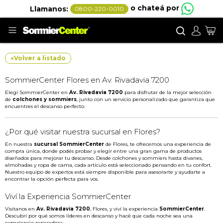
o chateá por
Llamanos:
0800-220-0010
Buscar
Mi
«
Volver a listado
SommierCenter Flores en Av. Rivadavia 7200
Elegí SommierCenter en
Av. Rivadavia 7200
para disfrutar de la mejor selección
de
colchones y sommiers
, junto con un servicio personalizado que garantiza que
encuentres el descanso perfecto.
¿Por qué visitar nuestra sucursal en Flores?
En nuestra
sucursal SommierCenter
de Flores, te ofrecemos una experiencia de
compra única, donde podés probar y elegir entre una gran gama de productos
diseñados para mejorar tu descanso. Desde colchones y sommiers hasta divanes,
almohadas y ropa de cama, cada artículo está seleccionado pensando en tu confort.
Nuestro equipo de expertos está siempre disponible para asesorarte y ayudarte a
encontrar la opción perfecta para vos.
Viví la Experiencia SommierCenter
Visitanos en
Av. Rivadavia 7200
, Flores, y viví la experiencia
SommierCenter
.
Descubrí por qué somos líderes en descanso y hacé que cada noche sea una
experiencia reparadora.