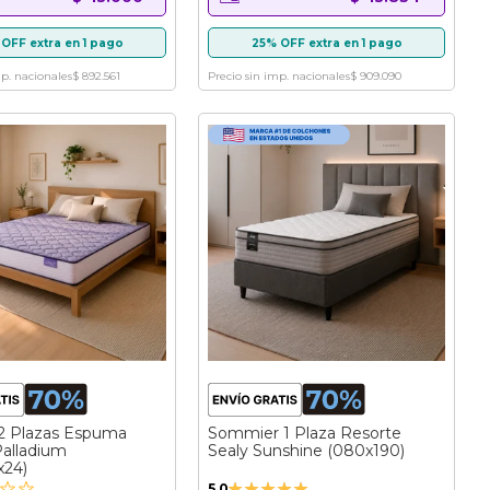
OFF extra en 1 pago
25% OFF extra en 1 pago
mp. nacionales
$ 892.561
Precio sin imp. nacionales
$ 909.090
2 Plazas Espuma
Sommier 1 Plaza Resorte
Palladium
Sealy Sunshine (080x190)
x24)
Valoración:
5.0