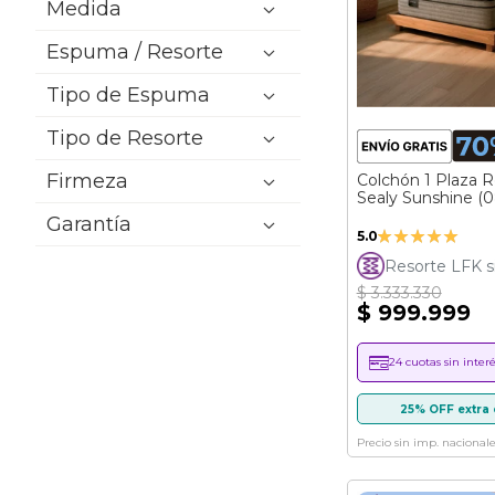
Medida
Espuma / Resorte
Tipo de Espuma
Tipo de Resorte
Firmeza
Colchón 1 Plaza R
Sealy Sunshine (
Garantía
Valoración:
5.0
100%
Resorte LFK s
$ 3.333.330
$ 999.999
24 cuotas sin interé
25% OFF extra 
Precio sin imp. nacionale