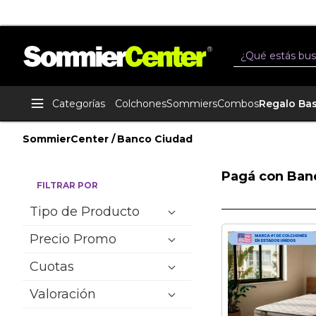
Buscar
Categorías
Colchones
Sommiers
Combos
Regalo Ba
SommierCenter
Banco Ciudad
Banco Ciudad
Pagá con Banc
FILTRAR POR
Tipo de Producto
Precio Promo
Cuotas
Valoración