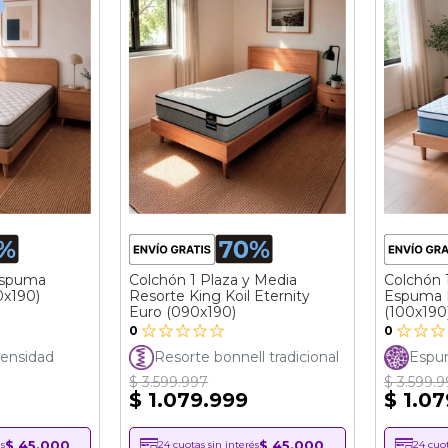
Espuma
Colchón 1 Plaza y Media
Colchón 
0x190)
Resorte King Koil Eternity
Espuma I
Euro (090x190)
(100x190
0
0
ensidad
Resorte bonnell tradicional
Espum
$ 3.599.997
$ 3.599.
$ 1.079.999
$ 1.0
$ 45.000
$ 45.000
s
24 cuotas sin interés
24 cuot