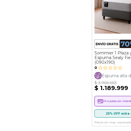
Sommier 1 Plaza 
Espuma Sealy Fie
(090x190)
0
Espuma alta d
$ 3.966.663
$ 1.189.999
24 cuotas sin interé
25% OFF extra 
Precio sin imp. nacionale