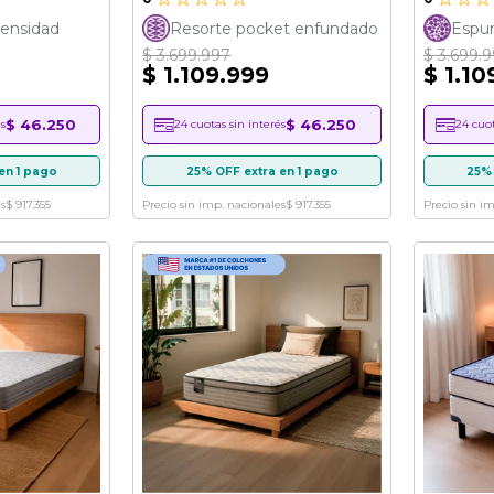
ensidad
Resorte pocket enfundado
Espum
$ 3.699.997
$ 3.699.
$ 1.109.999
$ 1.10
$ 46.250
$ 46.250
s
24 cuotas sin interés
24 cuot
en 1 pago
25% OFF extra en 1 pago
25% 
s
$ 917.355
Precio sin imp. nacionales
$ 917.355
Precio sin i