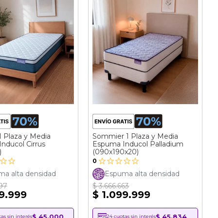
1 Plaza y Media
Sommier 1 Plaza y Media
nducol Cirrus
Espuma Inducol Palladium
)
(090x190x20)
0
a alta densidad
Espuma alta densidad
997
$ 3.666.663
79.999
$ 1.099.999
$ 45.000
$ 45.834
as sin interés
24 cuotas sin interés