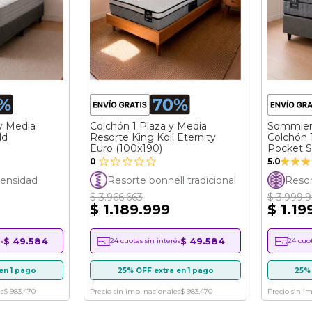
y Media
Colchón 1 Plaza y Media
Sommier
ld
Resorte King Koil Eternity
Colchón 
Euro (100x190)
Pocket S
Valora
(080x190
0
5.0
100%
ensidad
Resorte bonnell tradicional
Reso
$ 3.966.663
$ 3.999.
$ 1.189.999
$ 1.19
$ 49.584
$ 49.584
s
24 cuotas sin interés
24 cuot
en 1 pago
25% OFF extra en 1 pago
25% 
s
$ 983.470
Precio sin imp. nacionales
$ 983.470
Precio sin i