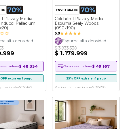
1 Plaza y Media
Colchón 1 Plaza y Media
nducol Palladium
Espuma Sealy Woods
x20)
(090x190)
Valoración:
5.0
100%
a alta densidad
Espuma alta densidad
63
$ 3.933.330
9.999
$ 1.179.999
$ 48.334
$ 49.167
as sin interés
24 cuotas sin interés
OFF extra en 1 pago
25% OFF extra en 1 pago
mp. nacionales
$ 958.677
Precio sin imp. nacionales
$ 975.206