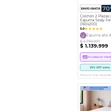
Colchón 2 Plazas 
Espuma Sealy Fie
(160x200)
Valoración:
5.0
100%
Espuma alta d
$ 3.799.997
$ 1.139.999
24 cuotas sin interé
25% OFF extra 
Precio sin imp. nacionale