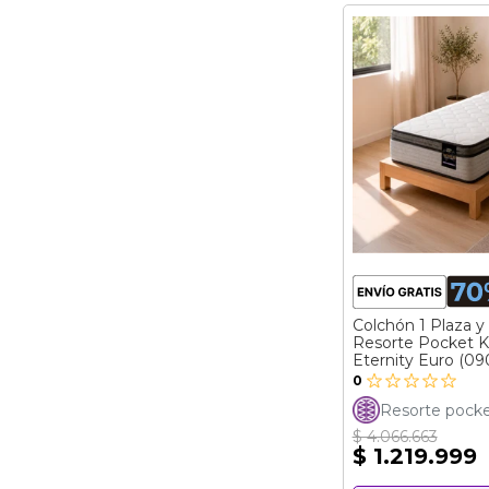
Colchón 1 Plaza y
Resorte Pocket Ki
Eternity Euro (09
0
Resorte pock
$ 4.066.663
$ 1.219.999