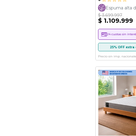
Espuma alta d
$ 3.699.997
$ 1.109.999
24 cuotas sin interé
25% OFF extra 
Precio sin imp. nacionale