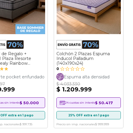
 de Regalo +
Colchón 2 Plazas Espuma
1 Plaza Resorte
Inducol Palladium
ealy Rainbow
(140x190x24)
ción:
)
0
rte pocket enfundado
Espuma alta densidad
997
$ 4.033.330
9.999
$ 1.209.999
$ 50.000
$ 50.417
as sin interés
24 cuotas sin interés
OFF extra en 1 pago
25% OFF extra en 1 pago
mp. nacionales
$ 991.735
Precio sin imp. nacionales
$ 999.999