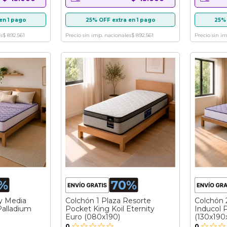
en 1 pago
25% OFF extra en 1 pago
25% 
s
$ 892.561
Precio sin imp. nacionales
$ 892.561
Precio sin i
y Media
Colchón 1 Plaza Resorte
Colchón 
alladium
Pocket King Koil Eternity
Inducol 
Euro (080x190)
(130x190
0
0