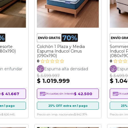
esorte
Colchón 1 Plaza y Media
Sommier
080x190)
Espuma Inducol Cirrus
Inducol 
(090x190)
(080x190
0
0
in enfundar
Espuma alta densidad
Espum
$ 3.399.997
$ 3.499.
$ 1.019.999
$ 1.0
$ 41.667
$ 42.500
s
24 cuotas sin interés
24 cuot
en 1 pago
25% OFF extra en 1 pago
25% 
s
$ 826.445
Precio sin imp. nacionales
$ 842.974
Precio sin i