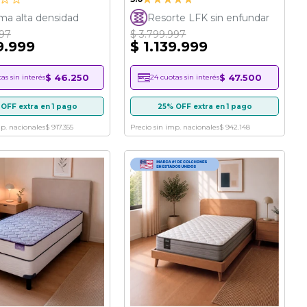
100%
a alta densidad
Resorte LFK sin enfundar
997
$ 3.799.997
9.999
$ 1.139.999
$ 46.250
$ 47.500
as sin interés
24 cuotas sin interés
OFF extra en 1 pago
25% OFF extra en 1 pago
mp. nacionales
$ 917.355
Precio sin imp. nacionales
$ 942.148