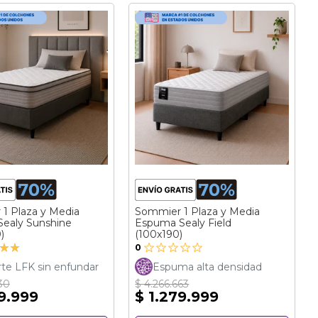
1 Plaza y Media
Sommier 1 Plaza y Media
Sealy Sunshine
Espuma Sealy Field
)
(100x190)
ción:
0
te LFK sin enfundar
Espuma alta densidad
30
$ 4.266.663
69.999
$ 1.279.999