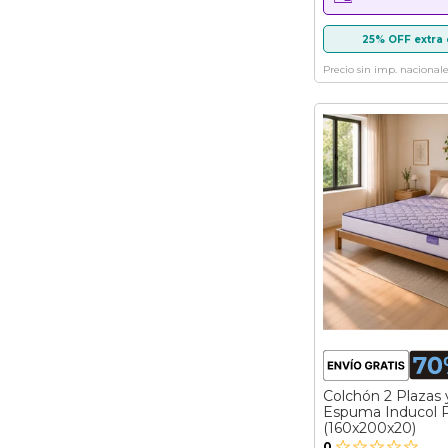
25% OFF extra 
Precio sin imp. nacionale
Colchón 2 Plazas 
Espuma Inducol P
(160x200x20)
0