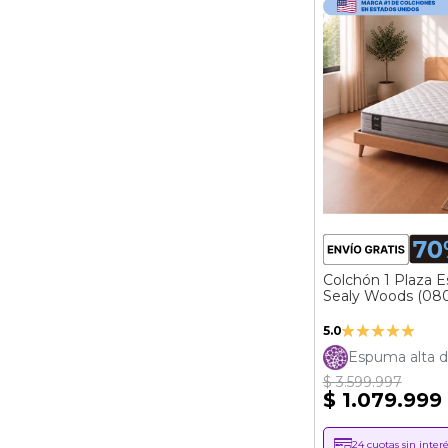
Colchón 1 Plaza 
Sealy Woods (08
Valoración:
5.0
100%
Espuma alta d
$ 3.599.997
$ 1.079.999
24 cuotas sin interé