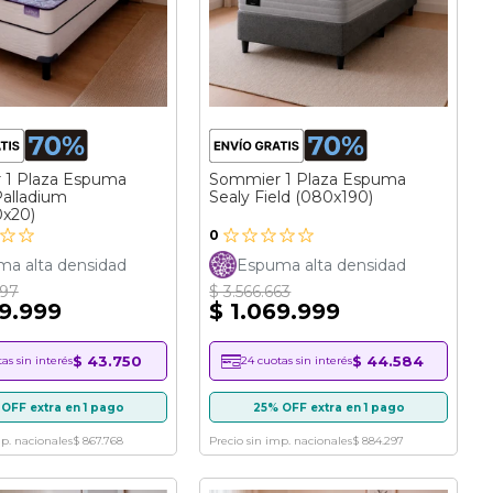
 1 Plaza Espuma
Sommier 1 Plaza Espuma
Palladium
Sealy Field (080x190)
x20)
0
a alta densidad
Espuma alta densidad
997
$ 3.566.663
49.999
$ 1.069.999
$ 43.750
$ 44.584
as sin interés
24 cuotas sin interés
OFF extra en 1 pago
25% OFF extra en 1 pago
mp. nacionales
$ 867.768
Precio sin imp. nacionales
$ 884.297