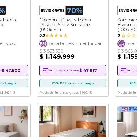
y Media
Colchón 1 Plaza y Media
Sommier 
ld
Resorte Sealy Sunshine
Espuma I
(090x190)
(100x190
Valoración:
5.0
0
100%
ensidad
Resorte LFK sin enfundar
Espum
$ 3.833.330
$ 3.866.6
$ 1.149.999
$ 1.15
$ 47.500
$ 47.917
s
24 cuotas sin interés
24 cuot
en 1 pago
25% OFF extra en 1 pago
25% 
s
$ 942.148
Precio sin imp. nacionales
$ 950.412
Precio sin i