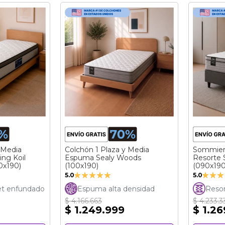
 Media
Colchón 1 Plaza y Media
Sommier 
ng Koil
Espuma Sealy Woods
Resorte 
0x190)
(100x190)
(090x190
Valoración:
Valora
5.0
5.0
100%
100%
et enfundado
Espuma alta densidad
Resor
$ 4.166.663
$ 4.233.3
$ 1.249.999
$ 1.2