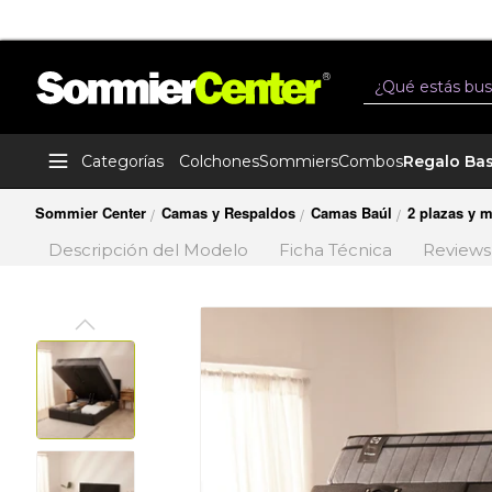
Buscar
Categorías
Colchones
Sommiers
Combos
Regalo Ba
Sommier Center
Camas y Respaldos
Camas Baúl
2 plazas y 
/
/
/
Descripción del Modelo
Ficha Técnica
Reviews
Saltar
al
final
de
la
galería
de
imágenes