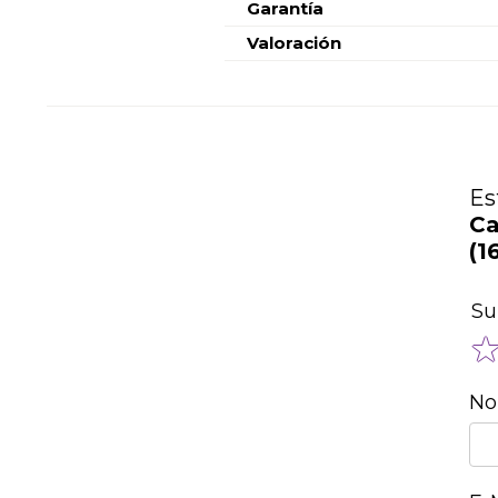
Garantía
Valoración
Es
Ca
(1
Su
No