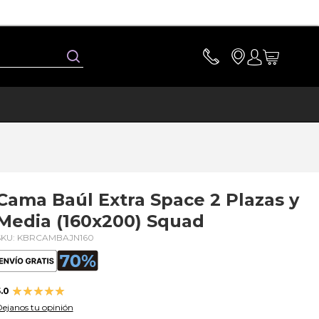
Buscar
Cama Baúl Extra Space 2 Plazas y
Media (160x200) Squad
SKU: KBRCAMBAJN160
Valoración:
.0
100
100
% of
ejanos tu opinión