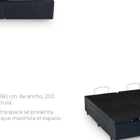
160 cm. de ancho, 200
tura.
tra space se presenta
que maximiza el espacio