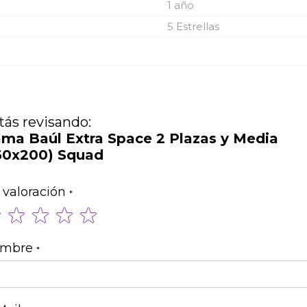
1 año
5 Estrellas
tás revisando:
ma Baúl Extra Space 2 Plazas y Media
60x200) Squad
 valoración
1
2
3
4
5
star
stars
stars
stars
stars
mbre