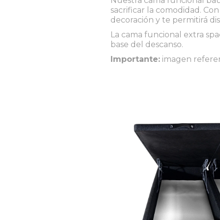
sacrificar la comodidad. Co
decoración y te permitirá d
La cama funcional extra spac
base del descanso.
Importante:
imagen referen