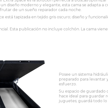
n un diseño moderno y elegante, esta cama se adapta a cu
isfrutar de un sueño reparador cada noche.
e está tapizada en tejido gris oscuro; diseño y funcional
cial. Esta publicación no incluye colchón. La cama vien
Posee un sistema hidrául
preparado para levantar y
esfuerzo.
Su espacio de guardado d
hace ideal para guardar r
juguetes; guardá todo lo 