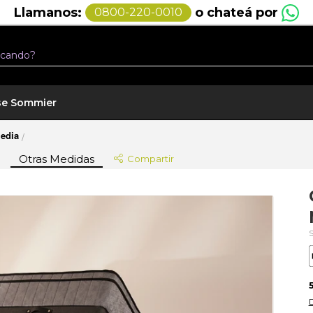
24 cuotas sin interés por MercadoPago
se Sommier
media
/
Otras Medidas
Compartir
5
D