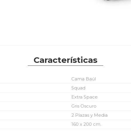
Características
Cama Baúl
Squad
Extra Space
Gris Oscuro
2 Plazas y Media
160 x 200 cm.