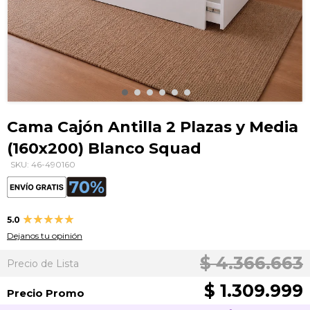
Saltar
al
Cama Cajón Antilla 2 Plazas y Media
comienzo
(160x200) Blanco Squad
de
la
SKU: 46-490160
galería
de
imágenes
Valoración:
5.0
100
100
% of
Dejanos tu opinión
$ 4.366.663
Precio de Lista
$ 1.309.999
Precio Promo