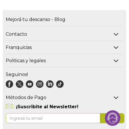
Mejorá tu descanso - Blog
Contacto
Franquicias
Politicas y legales
Seguinos!
Métodos de Pago
¡Suscribite al Newsletter!
Suscríbase
Enviar
al
boletín