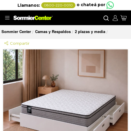
o chateá por
Llamanos:
0800-220-0010
Buscar
Mi
Sommier Center
Camas y Respaldos
2 plazas y media
/
/
/
Compartir
Saltar
al
final
de
la
galería
de
imágenes