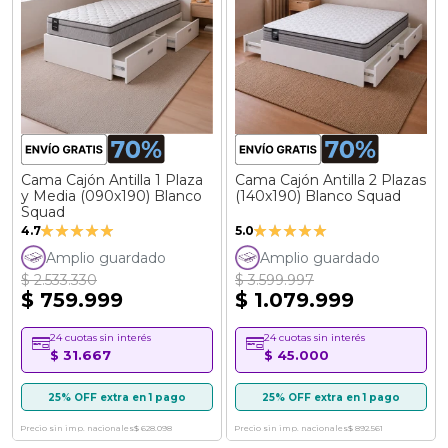
Cama Cajón Antilla 1 Plaza
Cama Cajón Antilla 2 Plazas
y Media (090x190) Blanco
(140x190) Blanco Squad
Squad
Valoración:
Valoración:
4.7
5.0
93%
100%
Amplio guardado
Amplio guardado
$ 2.533.330
$ 3.599.997
$ 759.999
$ 1.079.999
24 cuotas sin interés
24 cuotas sin interés
$ 31.667
$ 45.000
25% OFF extra en 1 pago
25% OFF extra en 1 pago
Precio sin imp. nacionales
$ 628.098
Precio sin imp. nacionales
$ 892.561