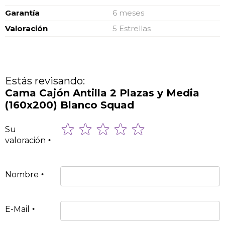
Garantía
6 meses
Valoración
5 Estrellas
Estás revisando:
Cama Cajón Antilla 2 Plazas y Media
(160x200) Blanco Squad
1
2
3
4
5
Su
star
stars
stars
stars
stars
valoración
Nombre
E-Mail