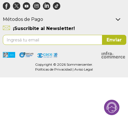
Métodos de Pago
¡Suscribite al Newsletter!
Suscríbase
Enviar
al
boletín
informativo:
Copyright © 2026 Sommiercenter.
Políticas de Privacidad
|
Aviso Legal