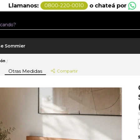
o chateá por
Llamanos:
0800-220-0010
se Sommier
hón
/
Otras Medidas
Compartir
5