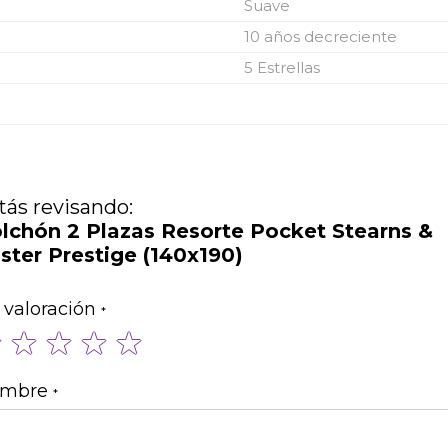
Suave
10 años decreciente
5 Estrellas
tás revisando:
lchón 2 Plazas Resorte Pocket Stearns &
ster Prestige (140x190)
 valoración
1
2
3
4
5
star
stars
stars
stars
stars
mbre