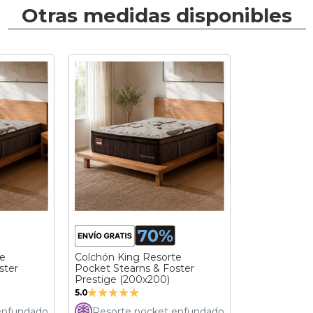
Otras medidas disponibles
te
Colchón King Resorte
ster
Pocket Stearns & Foster
Prestige (200x200)
Valoración:
5.0
100%
enfundado
Resorte pocket enfundado