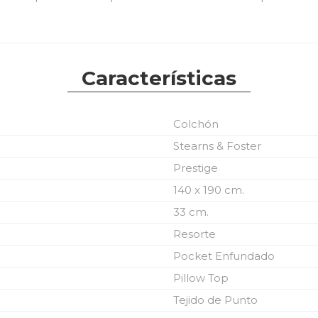
Características
Colchón
Stearns & Foster
Prestige
140 x 190 cm.
33 cm.
Resorte
Pocket Enfundado
Pillow Top
Tejido de Punto