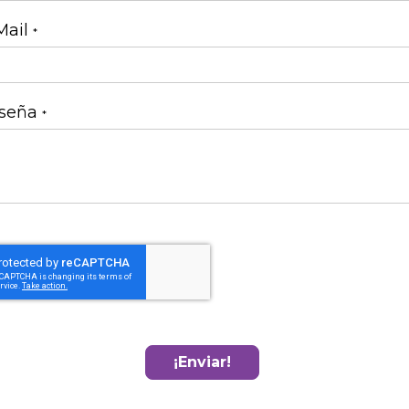
Mail
seña
¡Enviar!