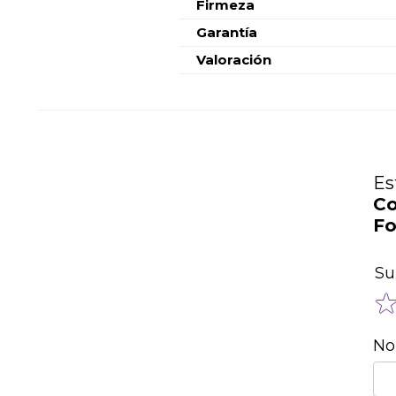
Firmeza
Garantía
Valoración
Es
Co
Fo
Su
No