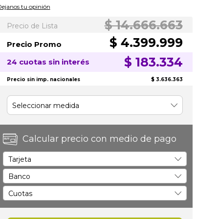
100
100
% of
ejanos tu opinión
$ 14.666.663
Precio de Lista
$ 4.399.999
Precio Promo
$ 183.334
24 cuotas sin interés
Precio sin imp. nacionales
$ 3.636.363
Calcular precio con medio de pago