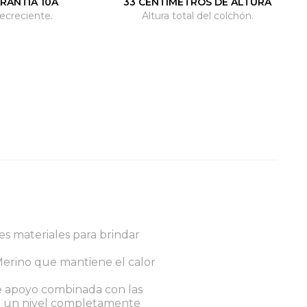
RANTIA 10A
33 CENTIMETROS DE ALTURA
ecreciente.
Altura total del colchón.
s materiales para brindar
Merino que mantiene el calor
e apoyo combinada con las
" a un nivel completamente