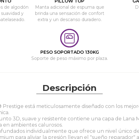
UNTO
PILLOW TOP
GA
os de algodón
Manta adicional de espuma que
D
 suavidad y
brinda una sensación de confort
matelaseado.
extra y un descanso duradero.
PESO SOPORTADO 130KG
Soporte de peso máximo por plaza.
Descripción
® Prestige está meticulosamente diseñado con los mejore
ica.
punto 3D, suave y resistente contiene una capa de Lana 
ca en ambientes calurosos.
nfundados individualmente que ofrece un nivel único d
mium para aliviar la presión llevan el "sueño reparador