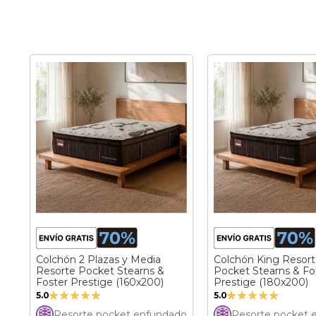
Colchón 2 Plazas y Media
Colchón King Resor
Resorte Pocket Stearns &
Pocket Stearns & Fo
Foster Prestige (160x200)
Prestige (180x200)
Valoración:
Valoración:
5.0
5.0
100%
100%
Resorte pocket enfundado
Resorte pocket 