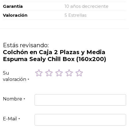
Garantía
10 años decreciente
Valoración
5 Estrellas
Estás revisando:
Colchón en Caja 2 Plazas y Media
Espuma Sealy Chill Box (160x200)
1
2
3
4
5
Su
star
stars
stars
stars
stars
valoración
Nombre
E-Mail