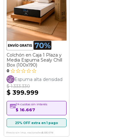
Colchón en Caja 1 Plaza y
Media Espuma Sealy Chill
Box (100x190)
0
Espuma alta densidad
$ 1.333.330
$ 399.999
24 cuotas sin interés
$ 16.667
25% OFF extra en 1 pago
Precio sin imp. nacionales
$ 330.578