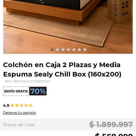
Saltar
al
Colchón en Caja 2 Plazas y Media
comienzo
Espuma Sealy Chill Box (160x200)
de
la
SKU: BRCOCCCC160200
galería
de
imágenes
Valoración:
4.9
98
100
% of
Dejanos tu opinión
$ 1.899.997
Precio de Lista