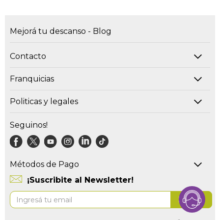
Mejorá tu descanso - Blog
Contacto
Franquicias
Politicas y legales
Seguinos!
Métodos de Pago
¡Suscribite al Newsletter!
Suscríbase
Enviar
al
boletín