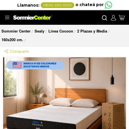
o chateá por
Llamanos:
0800-220-0010
Buscar
Mi
Sommier Center
Sealy
Línea Cocoon
2 Plazas y Media
/
/
/
/
160x200 cm.
/
Compartir
Saltar
al
final
de
la
galería
de
imágenes