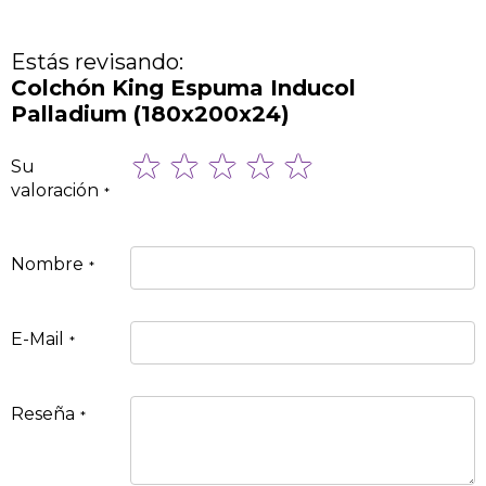
Estás revisando:
Colchón King Espuma Inducol
Palladium (180x200x24)
1
2
3
4
5
Su
star
stars
stars
stars
stars
valoración
Nombre
E-Mail
Reseña