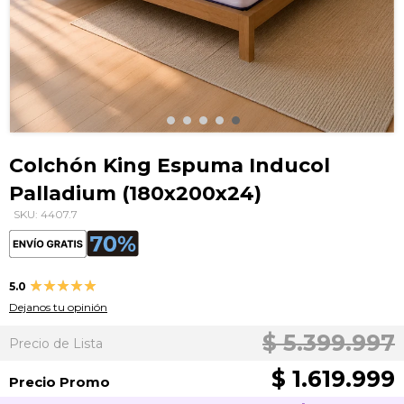
Saltar
al
Colchón King Espuma Inducol
comienzo
Palladium (180x200x24)
de
la
SKU: 4407.7
galería
de
imágenes
Valoración:
5.0
100
100
% of
Dejanos tu opinión
$ 5.399.997
Precio de Lista
$ 1.619.999
Precio Promo