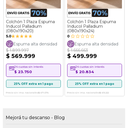
Colchón 1 Plaza Espuma
Colchón 1 Plaza Espuma
Inducol Palladium
Inducol Palladium
(080x190x20)
(080x190x24)
Valoración:
5.0
0
100%
Espuma alta densidad
Espuma alta densidad
$ 1.899.997
$ 1.666.663
$ 569.999
$ 499.999
24 cuotas sin interés
24 cuotas sin interés
$ 23.750
$ 20.834
25% OFF extra en 1 pago
25% OFF extra en 1 pago
Precio sin imp. nacionales
$ 471.074
Precio sin imp. nacionales
$ 413.222
Mejorá tu descanso - Blog