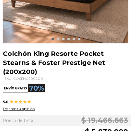
Saltar
al
Colchón King Resorte Pocket
comienzo
Stearns & Foster Prestige Net
de
la
(200x200)
galería
SKU: COSFNC200200
de
imágenes
Valoración:
5.0
100
100
% of
Dejanos tu opinión
$ 19.466.663
Precio de Lista