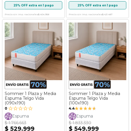
25% OFF extra en 1 pago
25% OFF extra en 1 pago
Precio sin imp. nacionales
$ 404.958
Precio sin imp. nacionales
$ 421.487
Sommier 1 Plaza y Media
Sommier 1 Plaza y Media
Espuma Telgo Vida
Espuma Telgo Vida
(090x190)
(100x190)
Valoración:
0
4.4
88%
Espuma
Espuma
$ 1.766.663
$ 1.833.330
$ 529.999
$ 549.999