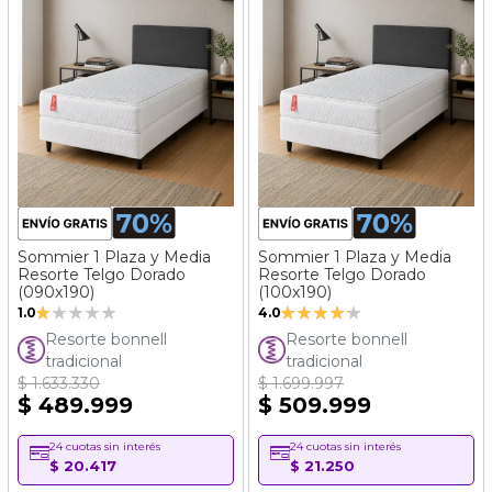
Sommier 1 Plaza y Media
Sommier 1 Plaza y Media
Resorte Telgo Dorado
Resorte Telgo Dorado
(090x190)
(100x190)
Valoración:
Valoración:
1.0
4.0
20%
80%
Resorte bonnell
Resorte bonnell
tradicional
tradicional
$ 1.633.330
$ 1.699.997
$ 489.999
$ 509.999
24 cuotas sin interés
24 cuotas sin interés
$ 20.417
$ 21.250