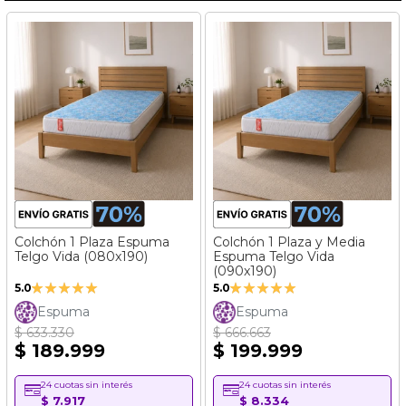
Colchón 1 Plaza Espuma
Colchón 1 Plaza y Media
Telgo Vida (080x190)
Espuma Telgo Vida
(090x190)
Valoración:
Valoración:
5.0
5.0
100%
100%
Espuma
Espuma
$ 633.330
$ 666.663
$ 189.999
$ 199.999
24 cuotas sin interés
24 cuotas sin interés
$ 7.917
$ 8.334