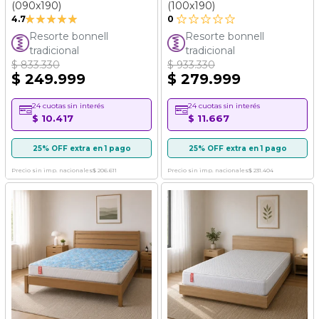
(090x190)
(100x190)
Valoración:
4.7
0
93%
Resorte bonnell
Resorte bonnell
tradicional
tradicional
$ 833.330
$ 933.330
$ 249.999
$ 279.999
24 cuotas sin interés
24 cuotas sin interés
$ 10.417
$ 11.667
25% OFF extra en 1 pago
25% OFF extra en 1 pago
Precio sin imp. nacionales
$ 206.611
Precio sin imp. nacionales
$ 231.404