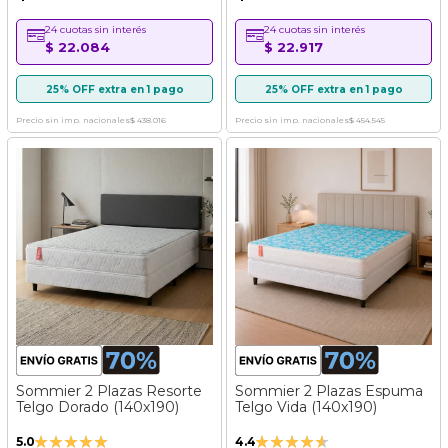
24 cuotas sin interés
24 cuotas sin interés
$ 22.084
$ 22.917
25% OFF extra en 1 pago
25% OFF extra en 1 pago
Precio sin imp. nacionales
$ 438.016
Precio sin imp. nacionales
$ 454.545
Sommier 2 Plazas Resorte
Sommier 2 Plazas Espuma
Telgo Dorado (140x190)
Telgo Vida (140x190)
Valoración:
Valoración:
5.0
4.4