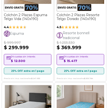
Colchón 2 Plazas Espuma
Colchón 2 Plazas Resorte
Telgo Vida (140x190)
Telgo Dorado (140x190)
Valoración:
Valoración:
4.4
4.5
87%
90%
Resorte bonnell
Espuma
tradicional
$ 999.997
$ 1.233.330
$ 299.999
$ 369.999
24 cuotas sin interés
24 cuotas sin interés
$ 12.500
$ 15.417
25% OFF extra en 1 pago
25% OFF extra en 1 pago
Precio sin imp. nacionales
$ 247.933
Precio sin imp. nacionales
$ 305.784