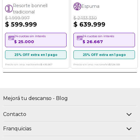
100%
87%
Resorte bonnell
Espuma
tradicional
$ 1.999.997
$ 2.133.330
$ 599.999
$ 639.999
24 cuotas sin interés
24 cuotas sin interés
$ 25.000
$ 26.667
25% OFF extra en 1 pago
25% OFF extra en 1 pago
Precio sin imp. nacionales
$ 495.867
Precio sin imp. nacionales
$ 528.925
Mejorá tu descanso - Blog
Contacto
Franquicias