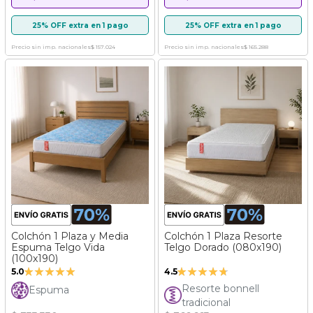
25% OFF extra en 1 pago
25% OFF extra en 1 pago
Precio sin imp. nacionales
$ 157.024
Precio sin imp. nacionales
$ 165.288
Colchón 1 Plaza y Media
Colchón 1 Plaza Resorte
Espuma Telgo Vida
Telgo Dorado (080x190)
(100x190)
Valoración:
Valoración:
5.0
4.5
100%
89%
Resorte bonnell
Espuma
tradicional