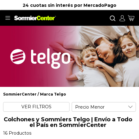
o c
r MercadoPago
Llamanos:
0800-220-0010
Buscar
Mi
SommierCenter
Marca Telgo
Marca Telgo
VER FILTROS
Colchones y Sommiers Telgo | Envío a Todo
el País en SommierCenter
16
Productos