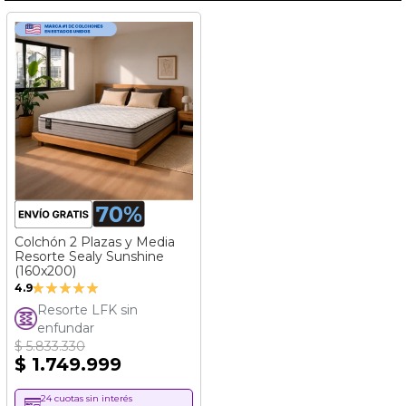
Colchón 2 Plazas y Media
Resorte Sealy Sunshine
(160x200)
Valoración:
4.9
98%
Resorte LFK sin
enfundar
$ 5.833.330
$ 1.749.999
24 cuotas sin interés