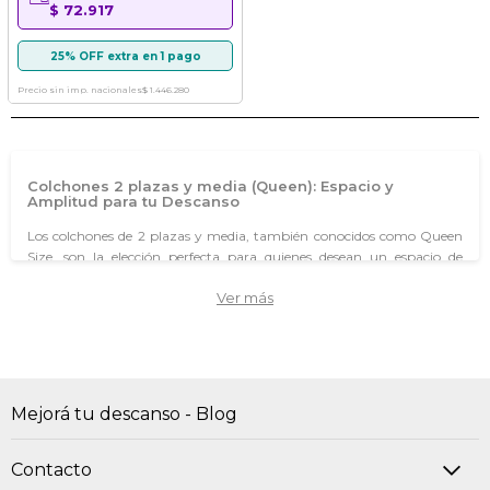
$ 72.917
25% OFF extra en 1 pago
Precio sin imp. nacionales
$ 1.446.280
Colchones 2 plazas y media (Queen): Espacio y
Amplitud para tu Descanso
Los colchones de 2 plazas y media, también conocidos como Queen
Size, son la elección perfecta para quienes desean un espacio de
descanso mucho más amplio y confortable. En SommierCenter, te
Ver más
ofrecemos una amplia gama de opciones que combinan tecnología,
durabilidad y materiales de calidad para garantizarte un sueño
inigualable. Descubrí el colchón que elevará tu descanso a un nuevo
nivel.
Mejorá tu descanso - Blog
¿Qué medidas de colchones de 2 plazas y media o Queen existen?
Contacto
¿Qué colchón es mejor, de espuma o resorte?