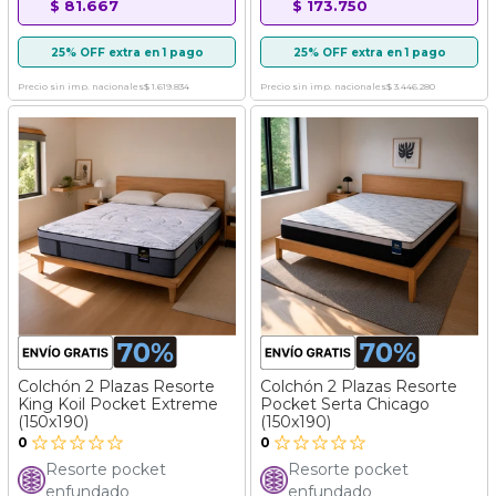
$ 81.667
$ 173.750
25% OFF extra en 1 pago
25% OFF extra en 1 pago
Precio sin imp. nacionales
$ 1.619.834
Precio sin imp. nacionales
$ 3.446.280
Colchón 2 Plazas Resorte
Colchón 2 Plazas Resorte
King Koil Pocket Extreme
Pocket Serta Chicago
(150x190)
(150x190)
0
0
Resorte pocket
Resorte pocket
enfundado
enfundado