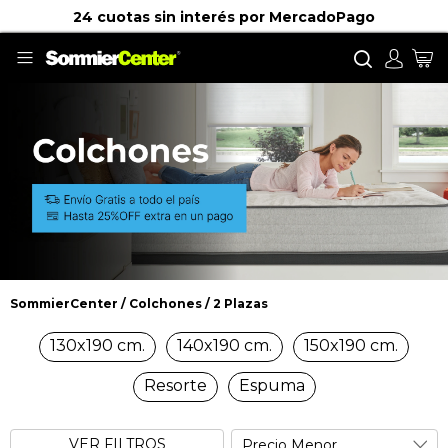
o chateá por
Llamanos:
0800-220-0010
Buscar
Mi
SommierCenter
Colchones
2 Plazas
2 Plazas
130x190 cm.
140x190 cm.
150x190 cm.
Resorte
Espuma
VER FILTROS