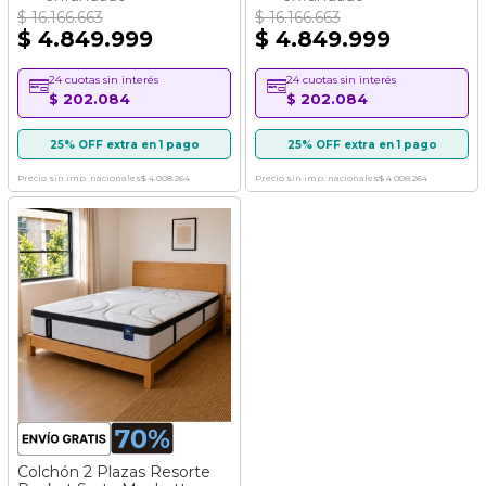
$ 16.166.663
$ 16.166.663
$ 4.849.999
$ 4.849.999
24 cuotas sin interés
24 cuotas sin interés
$ 202.084
$ 202.084
25% OFF extra en 1 pago
25% OFF extra en 1 pago
Precio sin imp. nacionales
$ 4.008.264
Precio sin imp. nacionales
$ 4.008.264
Colchón 2 Plazas Resorte