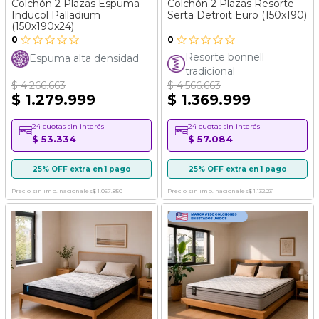
Colchón 2 Plazas Espuma
Colchón 2 Plazas Resorte
Inducol Palladium
Serta Detroit Euro (150x190)
(150x190x24)
0
0
Resorte bonnell
Espuma alta densidad
tradicional
$ 4.266.663
$ 4.566.663
$ 1.279.999
$ 1.369.999
24 cuotas sin interés
24 cuotas sin interés
$ 53.334
$ 57.084
25% OFF extra en 1 pago
25% OFF extra en 1 pago
Precio sin imp. nacionales
$ 1.057.850
Precio sin imp. nacionales
$ 1.132.231