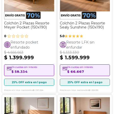
Colchón 2 Plazas Resorte
Colchón 2 Plazas Resorte
Meyer Pocket (150x190)
Sealy Sunshine (150x190)
Valoración:
0
5.0
100%
Resorte pocket
Resorte LFK sin
enfundado
enfundar
$ 4.666.663
$ 5.333.330
$ 1.399.999
$ 1.599.999
24 cuotas sin interés
24 cuotas sin interés
$ 58.334
$ 66.667
25% OFF extra en 1 pago
25% OFF extra en 1 pago
Precio sin imp. nacionales
$ 1.157.024
Precio sin imp. nacionales
$ 1.322.313