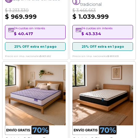
tradicional
$ 3.233.330
$ 3.466.663
$ 969.999
$ 1.039.999
24 cuotas sin interés
24 cuotas sin interés
$ 40.417
$ 43.334
25% OFF extra en 1 pago
25% OFF extra en 1 pago
Precio sin imp. nacionales
$ 801.652
Precio sin imp. nacionales
$ 859.503