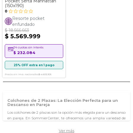
Pocket Serta Manhattan
(150x190)
0
Resorte pocket
enfundado
$ 18.566.663
$ 5.569.999
24 cuotas sin interés
$ 232.084
25% OFF extra en 1 pago
Precio sin imp. nacionales
$ 4.603.305
Colchones de 2 Plazas: La Elección Perfecta para un
Descanso en Pareja
Los colchones de 2 plazas son la opción más elegida para un descanso
en pareja. En SommierCenter, te ofrecemos una amplia variedad de
colchones que combinan confort y tecnología, diseñados para
adaptarse a tus necesidades y las de tu acompañante. Con diferentes
Ver más