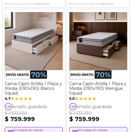
Precio sin imp. nacionales
$ 595.040
Precio sin imp. nacionales
$ 595.040
Cama Cajón Antilla 1 Plaza y
Cama Cajón Antilla 1 Plaza y
Media (090x190) Blanco
Media (090x190) Wengue
Squad
Squad
Valoración:
Valoración:
4.7
5.0
93%
100%
Amplio guardado
Amplio guardado
$ 2.533.330
$ 2.533.330
$ 759.999
$ 759.999
24 cuotas sin interés
24 cuotas sin interés