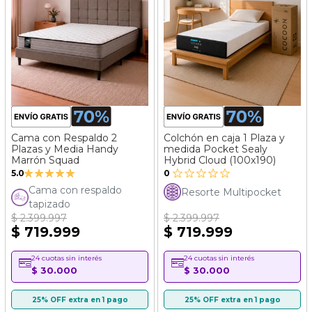
Cama con Respaldo 2
Colchón en caja 1 Plaza y
Plazas y Media Handy
medida Pocket Sealy
Marrón Squad
Hybrid Cloud (100x190)
Valoración:
5.0
0
100%
Cama con respaldo
Resorte Multipocket
tapizado
$ 2.399.997
$ 2.399.997
$ 719.999
$ 719.999
24 cuotas sin interés
24 cuotas sin interés
$ 30.000
$ 30.000
25% OFF extra en 1 pago
25% OFF extra en 1 pago