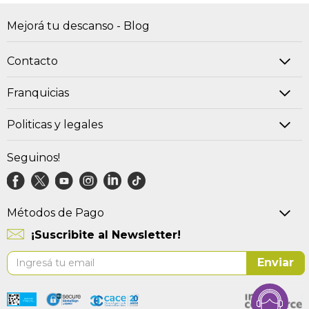
Mejorá tu descanso - Blog
Contacto
Franquicias
Politicas y legales
Seguinos!
Métodos de Pago
¡Suscribite al Newsletter!
Suscríbase
Enviar
al
boletín
informativo: