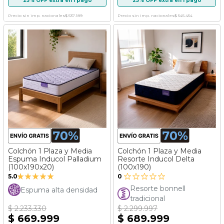
25% OFF extra en 1 pago
25% OFF extra en 1 pago
Precio sin imp. nacionales
$ 537.189
Precio sin imp. nacionales
$ 545.454
Colchón 1 Plaza y Media
Colchón 1 Plaza y Media
Espuma Inducol Palladium
Resorte Inducol Delta
(100x190x20)
(100x190)
Valoración:
5.0
0
100%
Resorte bonnell
Espuma alta densidad
tradicional
$ 2.233.330
$ 2.299.997
$ 669.999
$ 689.999