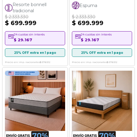
96%
60%
Resorte bonnell
Espuma
tradicional
$ 2.333.330
$ 2.333.330
$ 699.999
$ 699.999
24 cuotas sin interés
24 cuotas sin interés
$ 29.167
$ 29.167
25% OFF extra en 1 pago
25% OFF extra en 1 pago
Precio sin imp. nacionales
$ 578.512
Precio sin imp. nacionales
$ 578.512