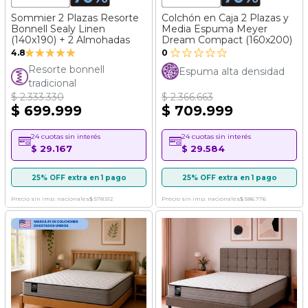
Sommier 2 Plazas Resorte
Colchón en Caja 2 Plazas y
Bonnell Sealy Linen
Media Espuma Meyer
(140x190) + 2 Almohadas
Dream Compact (160x200)
Valoración:
4.8
0
95%
Resorte bonnell
Espuma alta densidad
tradicional
$ 2.333.330
$ 2.366.663
$ 699.999
$ 709.999
24 cuotas sin interés
24 cuotas sin interés
$ 29.167
$ 29.584
25% OFF extra en 1 pago
25% OFF extra en 1 pago
Precio sin imp. nacionales
$ 578.512
Precio sin imp. nacionales
$ 586.776