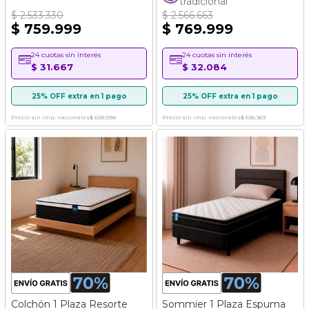
tradicional
$ 2.533.330
$ 2.566.663
$ 759.999
$ 769.999
24 cuotas sin interés
24 cuotas sin interés
$ 31.667
$ 32.084
25% OFF extra en 1 pago
25% OFF extra en 1 pago
Precio sin imp. nacionales
$ 628.098
Precio sin imp. nacionales
$ 636.363
Colchón 1 Plaza Resorte
Sommier 1 Plaza Espuma