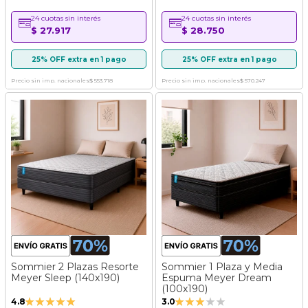
24 cuotas sin interés
24 cuotas sin interés
$ 27.917
$ 28.750
25% OFF extra en 1 pago
25% OFF extra en 1 pago
Precio sin imp. nacionales
$ 553.718
Precio sin imp. nacionales
$ 570.247
Sommier 2 Plazas Resorte
Sommier 1 Plaza y Media
Meyer Sleep (140x190)
Espuma Meyer Dream
(100x190)
Valoración:
Valoración:
4.8
3.0