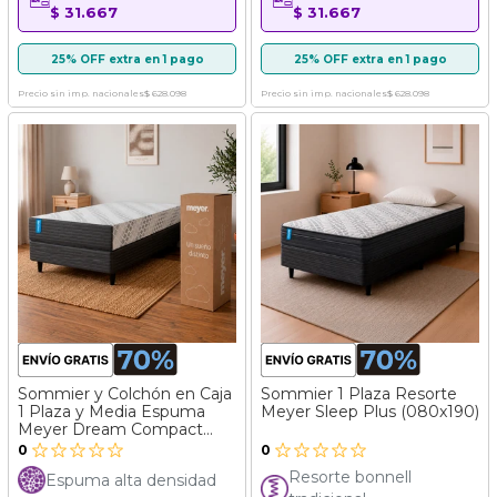
$ 31.667
$ 31.667
25% OFF extra en 1 pago
25% OFF extra en 1 pago
Precio sin imp. nacionales
$ 628.098
Precio sin imp. nacionales
$ 628.098
Sommier y Colchón en Caja
Sommier 1 Plaza Resorte
1 Plaza y Media Espuma
Meyer Sleep Plus (080x190)
Meyer Dream Compact
(090x190)
0
0
Resorte bonnell
Espuma alta densidad