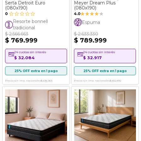
Serta Detroit Euro
Meyer Dream Plus
(080x190)
(080x190)
Valoración:
0
4.0
80%
Resorte bonnell
Espuma
tradicional
$ 2.566.663
$ 2.633.330
$ 769.999
$ 789.999
24 cuotas sin interés
24 cuotas sin interés
$ 32.084
$ 32.917
25% OFF extra en 1 pago
25% OFF extra en 1 pago
Precio sin imp. nacionales
$ 636.363
Precio sin imp. nacionales
$ 652.892