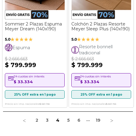
Sommier 2 Plazas Espuma
Colchón 2 Plazas Resorte
Meyer Dream (140x190)
Meyer Sleep Plus (140x190)
Valoración:
Valoración:
5.0
5.0
99%
100%
Resorte bonnell
Espuma
tradicional
$ 2.666.663
$ 2.666.663
$ 799.999
$ 799.999
24 cuotas sin interés
24 cuotas sin interés
$ 33.334
$ 33.334
25% OFF extra en 1 pago
25% OFF extra en 1 pago
Precio sin imp. nacionales
$ 661.156
Precio sin imp. nacionales
$ 661.156
Página
...
Página
Página
Estás leyendo la página
Página
Página
Página
Página
2
3
4
5
6
19
Página