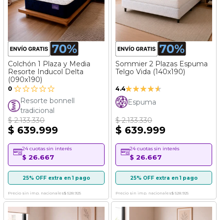
Colchón 1 Plaza y Media
Sommier 2 Plazas Espuma
Resorte Inducol Delta
Telgo Vida (140x190)
(090x190)
Valoración:
0
4.4
87%
Resorte bonnell
Espuma
tradicional
$ 2.133.330
$ 2.133.330
$ 639.999
$ 639.999
24 cuotas sin interés
24 cuotas sin interés
$ 26.667
$ 26.667
25% OFF extra en 1 pago
25% OFF extra en 1 pago
Precio sin imp. nacionales
$ 528.925
Precio sin imp. nacionales
$ 528.925