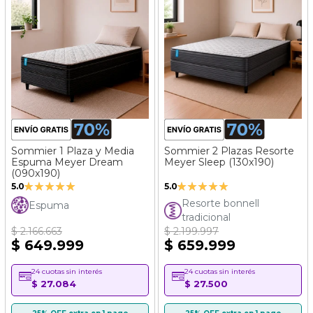
Sommier 1 Plaza y Media
Sommier 2 Plazas Resorte
Espuma Meyer Dream
Meyer Sleep (130x190)
(090x190)
Valoración:
Valoración:
5.0
5.0
100%
100%
Resorte bonnell
Espuma
tradicional
$ 2.166.663
$ 2.199.997
$ 649.999
$ 659.999
24 cuotas sin interés
24 cuotas sin interés
$ 27.084
$ 27.500