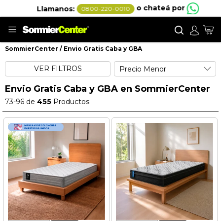
o chateá por
Llamanos:
0800-220-0010
Buscar
Mi
SommierCenter
Envio Gratis Caba y GBA
Envio Gratis Caba y GBA
VER FILTROS
Envio Gratis Caba y GBA en SommierCenter
73
-
96
de
455
Productos