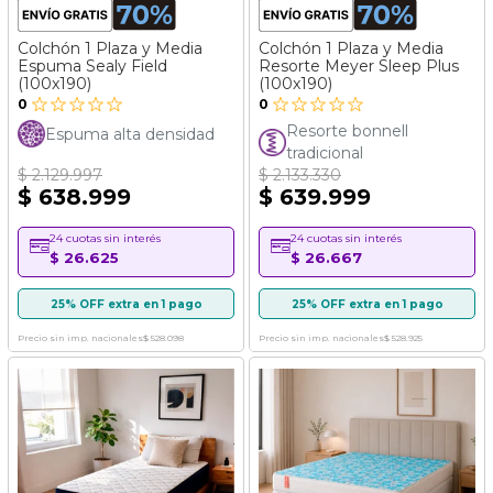
Colchón 1 Plaza y Media
Colchón 1 Plaza y Media
Espuma Sealy Field
Resorte Meyer Sleep Plus
(100x190)
(100x190)
0
0
Resorte bonnell
Espuma alta densidad
tradicional
$ 2.129.997
$ 2.133.330
$ 638.999
$ 639.999
24 cuotas sin interés
24 cuotas sin interés
$ 26.625
$ 26.667
25% OFF extra en 1 pago
25% OFF extra en 1 pago
Precio sin imp. nacionales
$ 528.098
Precio sin imp. nacionales
$ 528.925