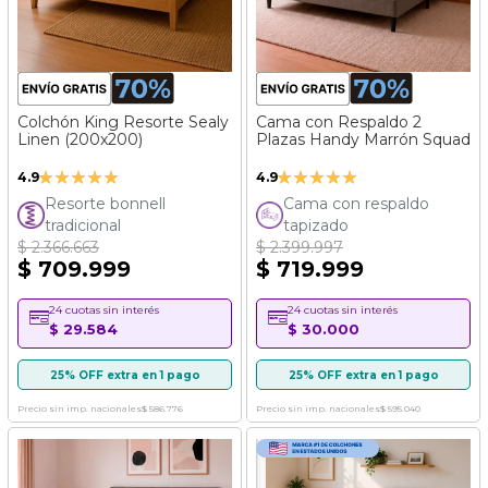
Colchón King Resorte Sealy
Cama con Respaldo 2
Linen (200x200)
Plazas Handy Marrón Squad
Valoración:
Valoración:
4.9
4.9
97%
98%
Resorte bonnell
Cama con respaldo
tradicional
tapizado
$ 2.366.663
$ 2.399.997
$ 709.999
$ 719.999
24 cuotas sin interés
24 cuotas sin interés
$ 29.584
$ 30.000
25% OFF extra en 1 pago
25% OFF extra en 1 pago
Precio sin imp. nacionales
$ 586.776
Precio sin imp. nacionales
$ 595.040