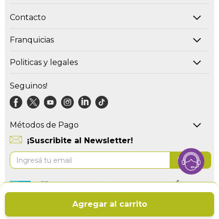
Contacto
Franquicias
Politicas y legales
Seguinos!
Métodos de Pago
¡Suscribite al Newsletter!
Suscríbase
Enviar
al
boletín
informativo:
Copyright © 2026 Sommiercenter.
Agregar al carrito
Políticas de Privacidad
|
Aviso Legal