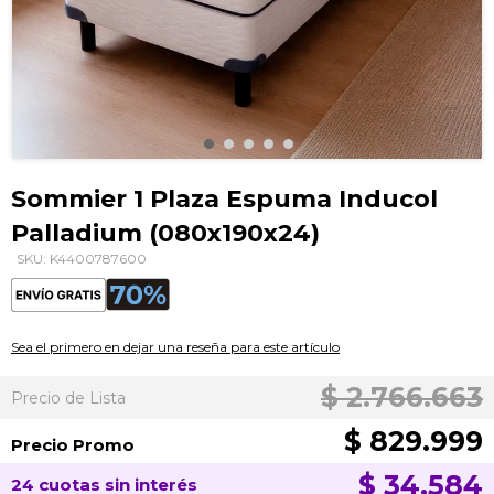
Saltar
al
Sommier 1 Plaza Espuma Inducol
comienzo
Palladium (080x190x24)
de
la
SKU: K4400787600
galería
de
imágenes
Sea el primero en dejar una reseña para este artículo
$ 2.766.663
Precio de Lista
$ 829.999
Precio Promo
$ 34.584
24 cuotas sin interés