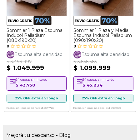
Sommier 1 Plaza Espuma
Sommier 1 Plaza y Media
Inducol Palladium
Espuma Inducol Palladium
(080x190x20)
(090x190x20)
0
0
Espuma alta densidad
Espuma alta densidad
$ 3.499.997
$ 3.666.663
$ 1.049.999
$ 1.099.999
24 cuotas sin interés
24 cuotas sin interés
$ 43.750
$ 45.834
25% OFF extra en 1 pago
25% OFF extra en 1 pago
Precio sin imp. nacionales
$ 867.768
Precio sin imp. nacionales
$ 909.090
Mejorá tu descanso - Blog