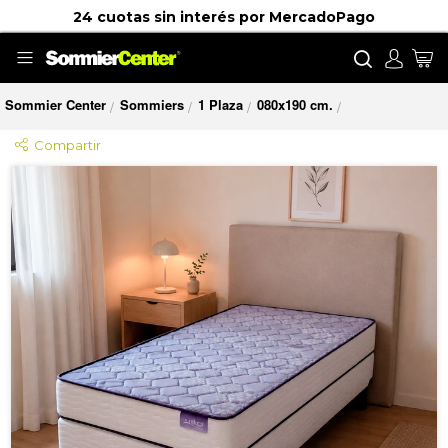
24 cuotas sin interés por MercadoPago
Buscar
Mi
Sommier Center
Sommiers
1 Plaza
080x190 cm.
/
/
/
/
Compartir
Saltar
al
final
de
la
galería
de
imágenes