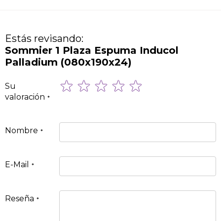
Estás revisando:
Sommier 1 Plaza Espuma Inducol
Palladium (080x190x24)
1
2
3
4
5
Su
star
stars
stars
stars
stars
valoración
Nombre
E-Mail
Reseña