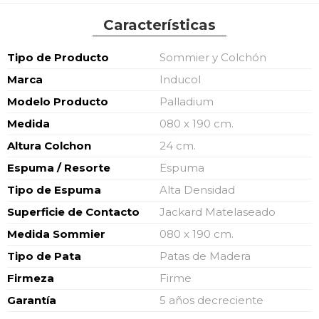
Características
Características
Tipo de Producto
Sommier y Colchón
Marca
Inducol
Modelo Producto
Palladium
Medida
080 x 190 cm.
Altura Colchon
24 cm.
Espuma / Resorte
Espuma
Tipo de Espuma
Alta Densidad
Superficie de Contacto
Jackard Matelaseado
Medida Sommier
080 x 190 cm.
Tipo de Pata
Patas de Madera
Firmeza
Firme
Garantía
5 años decreciente