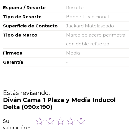
Espuma / Resorte
Resorte
Tipo de Resorte
Bonnell Tradicional
Superficie de Contacto
Jackard Matelaseado
Tipo de Marco
Marco de acero perimetral
con doble refuerzo
Firmeza
Media
Garantía
-
Estás revisando:
Diván Cama 1 Plaza y Media Inducol
Delta (090x190)
1
2
3
4
5
Su
star
stars
stars
stars
stars
valoración