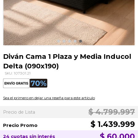
Saltar
al
Diván Cama 1 Plaza y Media Inducol
comienzo
Delta (090x190)
de
la
SKU: 107301.21
galería
de
imágenes
Sea el primero en dejar una reseña para este artículo
$ 4.799.997
Precio de Lista
$ 1.439.999
Precio Promo
$ 60.000
24 cuotas sin interés