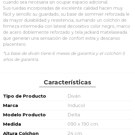
cuando sea necesaria sin ocupar espacio adicional.
Sus ruedas incorporadas de excelente calidad hacen muy
fácil y sencillo su guardado, su base de sommier reforzada le
da mayor durabilidad y resistencia, sumando un colchón de
firmeza intermedia con lateral decorativo color negro, marco
de acero doblemente reforzado y tela jackard matelaseada
que generan una sensación de confort extra y descanso
placentero.
*La base de diván tiene 6 meses de garantía y el colchón 5
años de garantía.
Características
Características
Tipo de Producto
Diván
Marca
Inducol
Modelo Producto
Delta
Medida
090 x 190 cm.
Altura Colchon
24 cm.