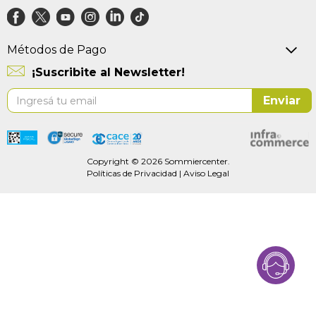
Métodos de Pago
¡Suscribite al Newsletter!
Suscríbase
Enviar
al
boletín
informativo:
Copyright © 2026 Sommiercenter.
Políticas de Privacidad
|
Aviso Legal