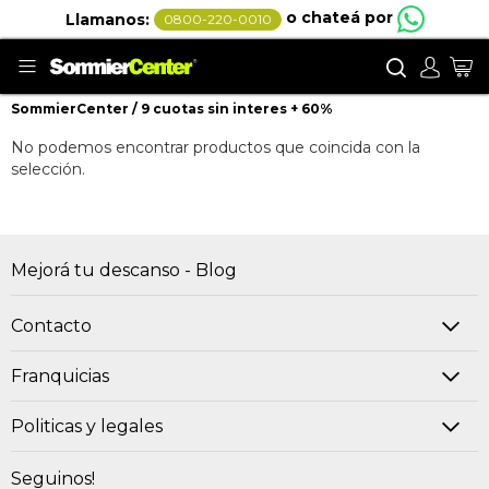
o chateá por
Llamanos:
0800-220-0010
Buscar
Mi
SommierCenter
9 cuotas sin interes + 60%
9 cuotas sin interes + 60%
No podemos encontrar productos que coincida con la
selección.
Mejorá tu descanso - Blog
Contacto
Franquicias
Politicas y legales
Seguinos!