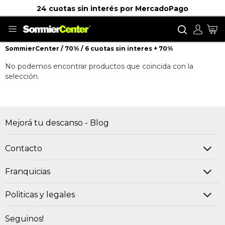
24 cuotas sin interés por MercadoPago
Buscar
Mi
SommierCenter
70%
6 cuotas sin interes + 70%
6 cuotas sin interes + 70%
No podemos encontrar productos que coincida con la
selección.
Mejorá tu descanso - Blog
Contacto
Franquicias
Politicas y legales
Seguinos!