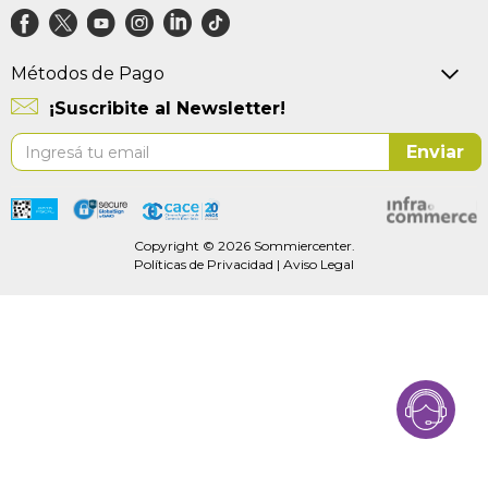
Métodos de Pago
¡Suscribite al Newsletter!
Suscríbase
Enviar
al
boletín
informativo:
Copyright © 2026 Sommiercenter.
Políticas de Privacidad
|
Aviso Legal