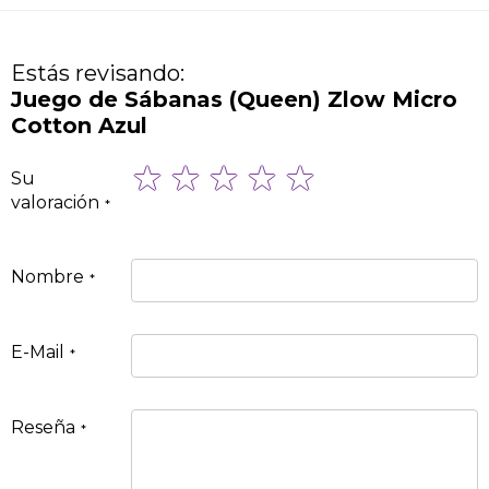
Estás revisando:
Juego de Sábanas (Queen) Zlow Micro
Cotton Azul
1
2
3
4
5
Su
star
stars
stars
stars
stars
valoración
Nombre
E-Mail
Reseña