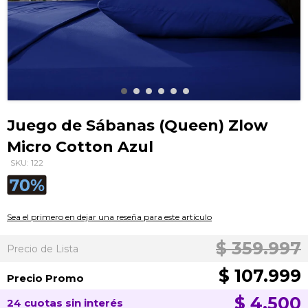
Saltar
al
Juego de Sábanas (Queen) Zlow
comienzo
Micro Cotton Azul
de
la
SKU: 122
galería
de
imágenes
Sea el primero en dejar una reseña para este artículo
$ 359.997
Precio de Lista
$ 107.999
Precio Promo
$ 4.500
24 cuotas sin interés