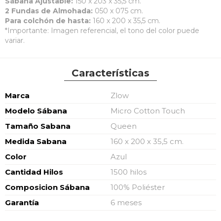
Sábana Ajustable:
150 x 203 x 35,5 cm.
2 Fundas de Almohada:
050 x 075 cm.
Para colchón de hasta:
160 x 200 x 35,5 cm.
*Importante: Imagen referencial, el tono del color puede
variar.
Características
Características
Marca
Zlow
Modelo Sábana
Micro Cotton Touch
Tamaño Sabana
Queen
Medida Sabana
160 x 200 x 35,5 cm.
Color
Azul
Cantidad Hilos
1500 hilos
Composicion Sábana
100% Poliéster
Garantía
6 meses