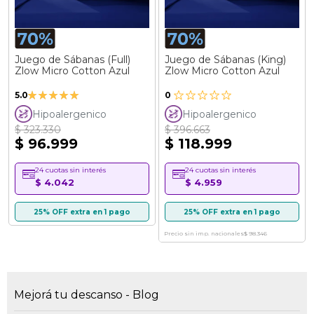
Juego de Sábanas (Full)
Juego de Sábanas (King)
Zlow Micro Cotton Azul
Zlow Micro Cotton Azul
Valoración:
5.0
0
100%
Hipoalergenico
Hipoalergenico
$ 323.330
$ 396.663
$ 96.999
$ 118.999
24 cuotas sin interés
24 cuotas sin interés
$ 4.042
$ 4.959
25% OFF extra en 1 pago
25% OFF extra en 1 pago
Precio sin imp. nacionales
$ 98.346
Mejorá tu descanso - Blog