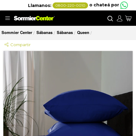
o chateá por
Llamanos:
0800-220-0010
Buscar
Mi
Sommier Center
Sábanas
Sábanas
Queen
/
/
/
/
Compartir
Saltar
al
final
de
la
galería
de
imágenes