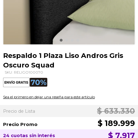
Saltar
al
Respaldo 1 Plaza Liso Andros Gris
comienzo
Oscuro Squad
de
la
SKU: RELIGO100070
galería
de
imágenes
Sea el primero en dejar una reseña para este artículo
$ 633.330
Precio de Lista
$ 189.999
Precio Promo
$ 7.917
24 cuotas sin interés