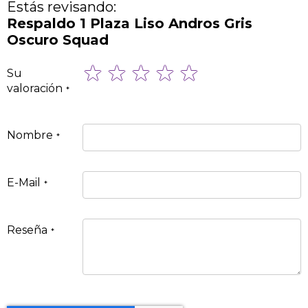
Estás revisando:
Respaldo 1 Plaza Liso Andros Gris
Oscuro Squad
1
2
3
4
5
Su
star
stars
stars
stars
stars
valoración
Nombre
E-Mail
Reseña