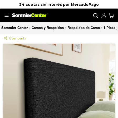
24 cuotas sin interés por MercadoPago
Buscar
Mi
Sommier Center
Camas y Respaldos
Respaldos de Cama
1 Plaza
/
/
/
/
Compartir
Saltar
al
final
de
la
galería
de
imágenes