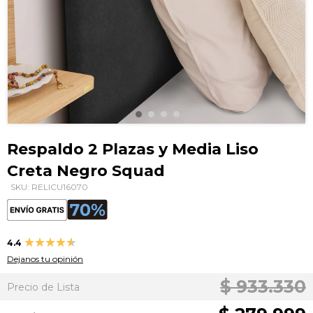
Saltar
al
Respaldo 2 Plazas y Media Liso
comienzo
Creta Negro Squad
de
la
SKU: RELICU16070
galería
de
imágenes
Valoración:
4.4
87
100
% of
Dejanos tu opinión
$ 933.330
Precio de Lista