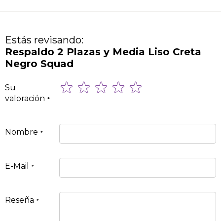
Estás revisando:
Respaldo 2 Plazas y Media Liso Creta
Negro Squad
1
2
3
4
5
Su
star
stars
stars
stars
stars
valoración
Nombre
E-Mail
Reseña