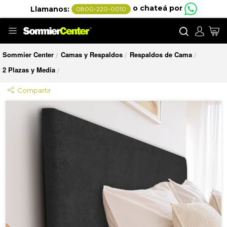
o chateá por
Llamanos:
0800-220-0010
Buscar
Mi
Sommier Center
Camas y Respaldos
Respaldos de Cama
/
/
/
2 Plazas y Media
/
Compartir
Saltar
al
final
de
la
galería
de
imágenes