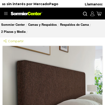
o chateá por
Llamanos:
0800-220-0010
Buscar
Mi
Sommier Center
Camas y Respaldos
Respaldos de Cama
/
/
/
2 Plazas y Media
/
Compartir
Saltar
al
final
de
la
galería
de
imágenes