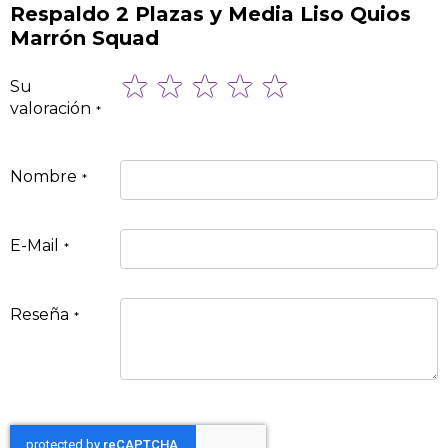
Respaldo 2 Plazas y Media Liso Quios
Marrón Squad
1
2
3
4
5
Su
star
stars
stars
stars
stars
valoración
Nombre
E-Mail
Reseña