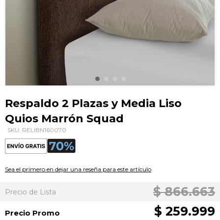
Saltar
al
Respaldo 2 Plazas y Media Liso
comienzo
Quios Marrón Squad
de
la
SKU: RELIBN160070
galería
de
imágenes
Sea el primero en dejar una reseña para este artículo
$ 866.663
Precio de Lista
$ 259.999
Precio Promo