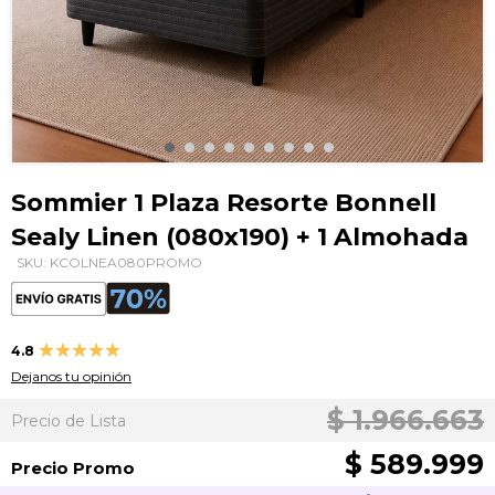
Saltar
al
Sommier 1 Plaza Resorte Bonnell
comienzo
Sealy Linen (080x190) + 1 Almohada
de
la
SKU: KCOLNEA080PROMO
galería
de
imágenes
Valoración:
4.8
96
100
% of
Dejanos tu opinión
$ 1.966.663
Precio de Lista
$ 589.999
Precio Promo