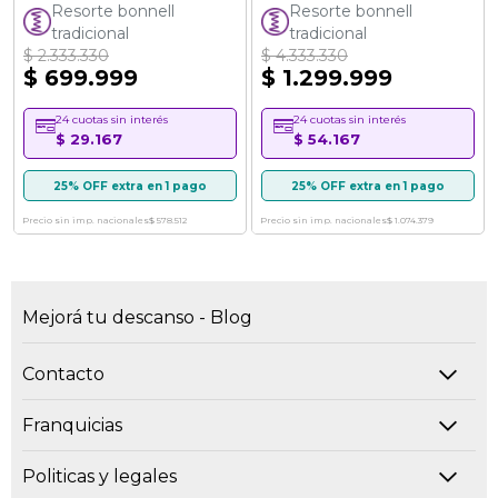
95%
100%
Resorte bonnell
Resorte bonnell
tradicional
tradicional
$ 2.333.330
$ 4.333.330
$ 699.999
$ 1.299.999
24 cuotas sin interés
24 cuotas sin interés
$ 29.167
$ 54.167
25% OFF extra en 1 pago
25% OFF extra en 1 pago
Precio sin imp. nacionales
$ 578.512
Precio sin imp. nacionales
$ 1.074.379
Mejorá tu descanso - Blog
Contacto
Franquicias
Politicas y legales