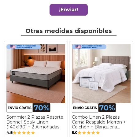
¡Enviar!
Otras medidas disponibles
Sommier 2 Plazas Resorte
Combo Linen 2 Plazas
Bonnell Sealy Linen
Cama Respaldo Marrón +
(140x190) + 2 Almohadas
Colchón + Blanqueria
Valoración:
Valoración:
Completa + 2 Almohadas
4.8
5.0
(140x190)