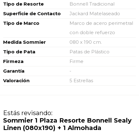
Tipo de Resorte
Bonnell Tradicional
Superficie de Contacto
Jackard Matelaseado
Tipo de Marco
Marco de acero perimetral
con doble refuerzo
Medida Sommier
080 x 190 cm.
Tipo de Pata
Patas de Plástico
Firmeza
Firme
Garantía
-
Valoración
5 Estrellas
Estás revisando:
Sommier 1 Plaza Resorte Bonnell Sealy
Linen (080x190) + 1 Almohada