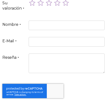
1
2
3
4
5
Su
star
stars
stars
stars
stars
valoración
Nombre
E-Mail
Reseña