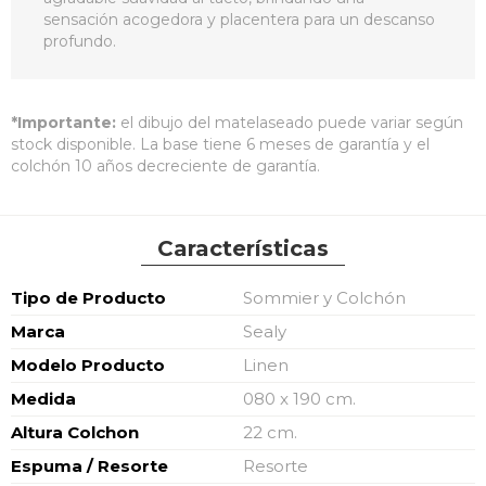
sensación acogedora y placentera para un descanso
profundo.
*Importante:
el dibujo del matelaseado puede variar según
stock disponible. La base tiene 6 meses de garantía y el
colchón 10 años decreciente de garantía.
Características
Características
Tipo de Producto
Sommier y Colchón
Marca
Sealy
Modelo Producto
Linen
Medida
080 x 190 cm.
Altura Colchon
22 cm.
Espuma / Resorte
Resorte