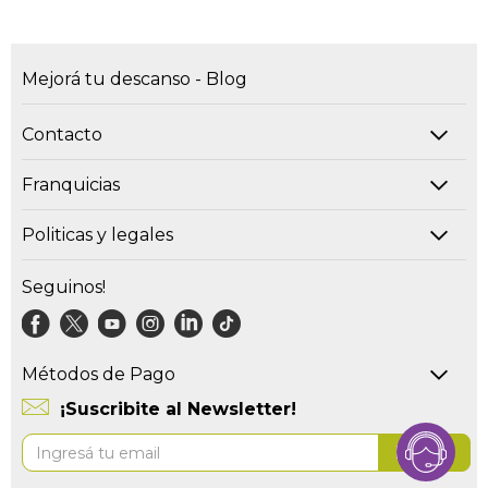
Mejorá tu descanso - Blog
Contacto
Franquicias
Politicas y legales
Seguinos!
Métodos de Pago
¡Suscribite al Newsletter!
Suscríbase
Enviar
al
boletín