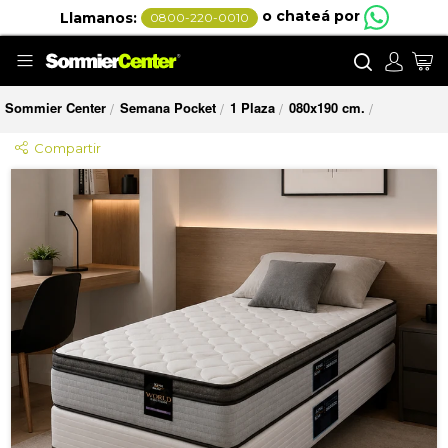
o chateá por
Llamanos:
0800-220-0010
Buscar
Mi
Sommier Center
Semana Pocket
1 Plaza
080x190 cm.
/
/
/
/
Compartir
Saltar
al
final
de
la
galería
de
imágenes