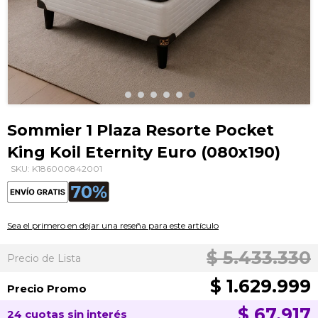
Saltar
al
Sommier 1 Plaza Resorte Pocket
comienzo
King Koil Eternity Euro (080x190)
de
la
SKU: K186000842001
galería
de
imágenes
Sea el primero en dejar una reseña para este artículo
$ 5.433.330
Precio de Lista
$ 1.629.999
Precio Promo
$ 67.917
24 cuotas sin interés