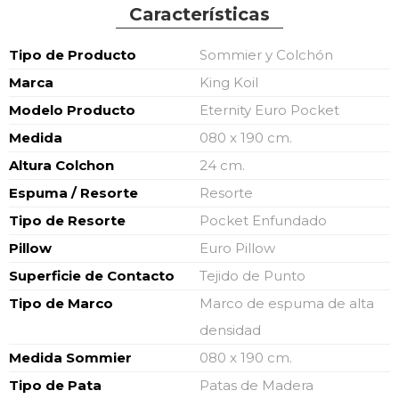
Características
Características
Tipo de Producto
Sommier y Colchón
Marca
King Koil
Modelo Producto
Eternity Euro Pocket
Medida
080 x 190 cm.
Altura Colchon
24 cm.
Espuma / Resorte
Resorte
Tipo de Resorte
Pocket Enfundado
Pillow
Euro Pillow
Superficie de Contacto
Tejido de Punto
Tipo de Marco
Marco de espuma de alta
densidad
Medida Sommier
080 x 190 cm.
Tipo de Pata
Patas de Madera