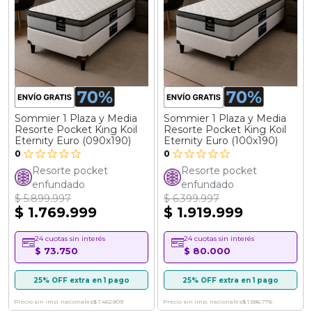
Sommier 1 Plaza y Media
Sommier 1 Plaza y Media
Resorte Pocket King Koil
Resorte Pocket King Koil
Eternity Euro (090x190)
Eternity Euro (100x190)
0
0
Resorte pocket
Resorte pocket
enfundado
enfundado
$ 5.899.997
$ 6.399.997
$ 1.769.999
$ 1.919.999
24 cuotas sin interés
24 cuotas sin interés
$ 73.750
$ 80.000
25% OFF extra en 1 pago
25% OFF extra en 1 pago
Precio sin imp. nacionales
$ 1.462.809
Precio sin imp. nacionales
$ 1.586.776