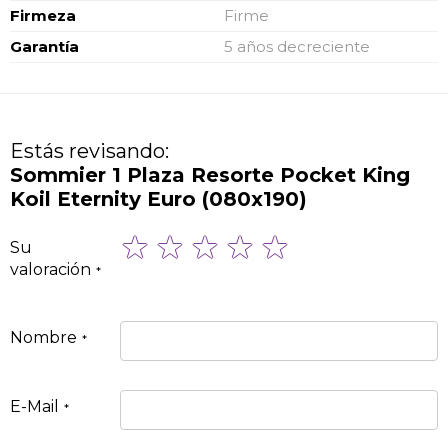
Firmeza
Firme
Garantía
5 años decreciente
Estás revisando:
Sommier 1 Plaza Resorte Pocket King
Koil Eternity Euro (080x190)
1
2
3
4
5
Su
star
stars
stars
stars
stars
valoración
Nombre
E-Mail