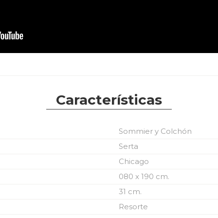
Características
Sommier y Colchón
Serta
Chicago
080 x 190 cm.
31 cm.
Resorte