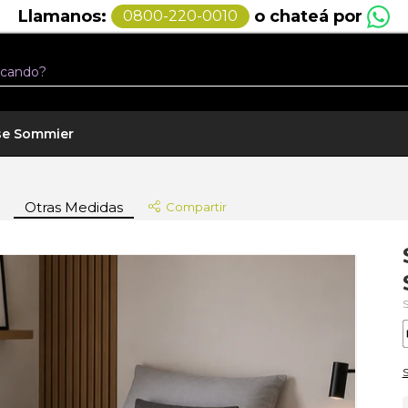
o chateá por
Llamanos:
0800-220-0010
se Sommier
Otras Medidas
Compartir
S