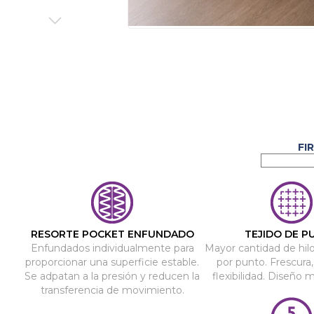
Saltar
al
comienzo
de
la
galería
de
imágenes
RESORTE POCKET ENFUNDADO
TEJIDO DE P
Enfundados individualmente para
Mayor cantidad de hil
proporcionar una superficie estable.
por punto. Frescura,
Se adpatan a la presión y reducen la
flexibilidad. Diseño 
transferencia de movimiento.