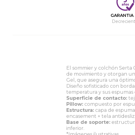
GARANTIA 
Decrecient
El sommier y colchón Serta 
de movimiento y otorgan un 
Gel, que asegura una óptim
Diseño sofisticado con borda
temperatura y sus espumas d
Superficie de contacto:
tej
Pillow:
compuesto por espum
Estructura:
capa de espuma s
encasement + tela antidesliz
Base de soporte:
estructura
inferior.
*Imágenes ilustrativas