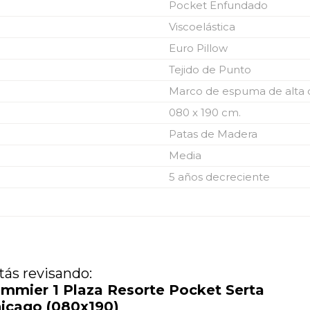
Pocket Enfundado
Viscoelástica
Euro Pillow
Tejido de Punto
Marco de espuma de alta 
080 x 190 cm.
Patas de Madera
Media
5 años decreciente
tás revisando:
mmier 1 Plaza Resorte Pocket Serta
icago (080x190)