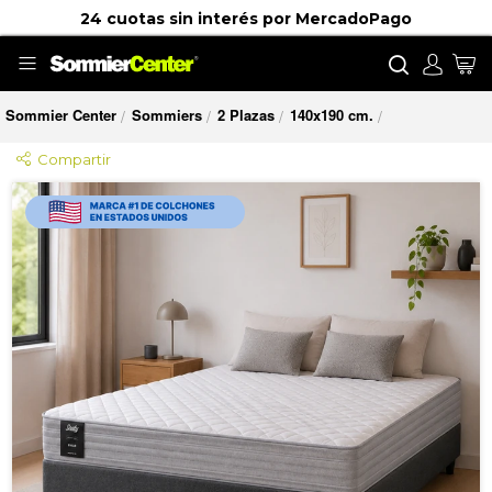
24 cuotas sin interés por MercadoPago
Buscar
Mi
Sommier Center
Sommiers
2 Plazas
140x190 cm.
/
/
/
/
Compartir
Saltar
al
final
de
la
galería
de
imágenes