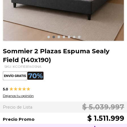
Saltar
al
Sommier 2 Plazas Espuma Sealy
comienzo
Field (140x190)
de
la
SKU: KCOFIEB140SNA
galería
de
imágenes
Valoración:
5.0
100
100
% of
Dejanos tu opinión
$ 5.039.997
Precio de Lista
$ 1.511.999
Precio Promo