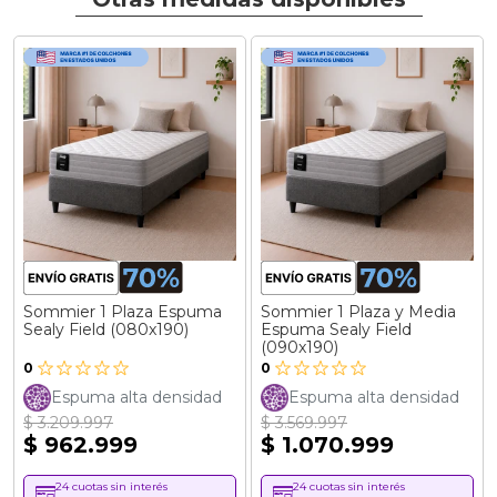
Sommier 1 Plaza Espuma
Sommier 1 Plaza y Media
Sealy Field (080x190)
Espuma Sealy Field
(090x190)
0
0
Espuma alta densidad
Espuma alta densidad
$ 3.209.997
$ 3.569.997
$ 962.999
$ 1.070.999
24 cuotas sin interés
24 cuotas sin interés