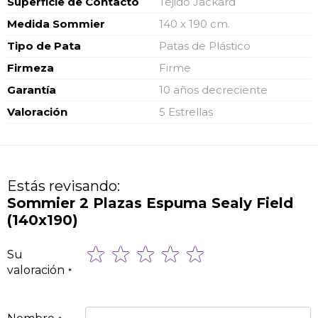
Superficie de Contacto
Tejido Jackard
Medida Sommier
140 x 190 cm.
Tipo de Pata
Patas de Plástico
Firmeza
Firme
Garantía
10 años decreciente
Valoración
5 Estrellas
Estás revisando:
Sommier 2 Plazas Espuma Sealy Field
(140x190)
1
2
3
4
5
Su
star
stars
stars
stars
stars
valoración