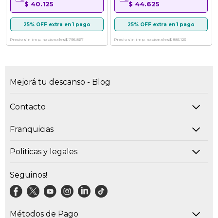
$ 40.125
$ 44.625
25% OFF extra en 1 pago
25% OFF extra en 1 pago
Precio sin imp. nacionales
$ 795.867
Precio sin imp. nacionales
$ 885.123
Mejorá tu descanso - Blog
Contacto
Franquicias
Politicas y legales
Seguinos!
Métodos de Pago