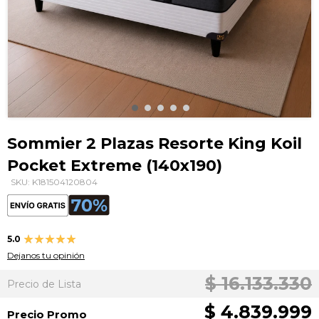
Saltar
al
Sommier 2 Plazas Resorte King Koil
comienzo
Pocket Extreme (140x190)
de
la
SKU: K181504120804
galería
de
imágenes
Valoración:
5.0
100
100
% of
Dejanos tu opinión
$ 16.133.330
Precio de Lista
$ 4.839.999
Precio Promo