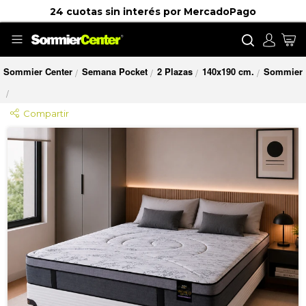
24 cuotas sin interés por MercadoPago
Buscar
Mi
Sommier Center
Semana Pocket
2 Plazas
140x190 cm.
Sommier
/
/
/
/
/
Compartir
Saltar
al
final
de
la
galería
de
imágenes