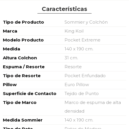
Características
Características
Tipo de Producto
Sommier y Colchón
Marca
King Koil
Modelo Producto
Pocket Extreme
Medida
140 x 190 cm.
Altura Colchon
31 cm.
Espuma / Resorte
Resorte
Tipo de Resorte
Pocket Enfundado
Pillow
Euro Pillow
Superficie de Contacto
Tejido de Punto
Tipo de Marco
Marco de espuma de alta
densidad
Medida Sommier
140 x 190 cm.
Tipo de Pata
Patas de Madera