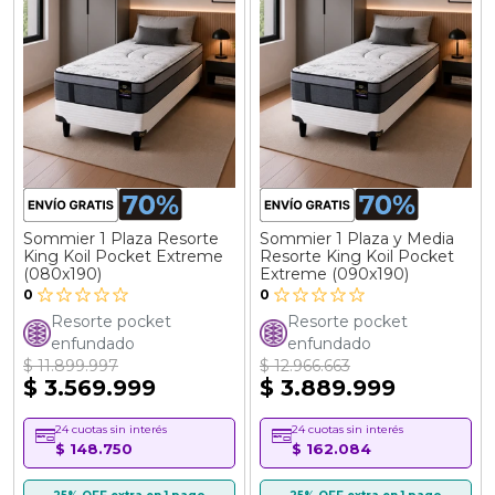
Sommier 1 Plaza Resorte
Sommier 1 Plaza y Media
King Koil Pocket Extreme
Resorte King Koil Pocket
(080x190)
Extreme (090x190)
0
0
Resorte pocket
Resorte pocket
enfundado
enfundado
$ 11.899.997
$ 12.966.663
$ 3.569.999
$ 3.889.999
24 cuotas sin interés
24 cuotas sin interés
$ 148.750
$ 162.084