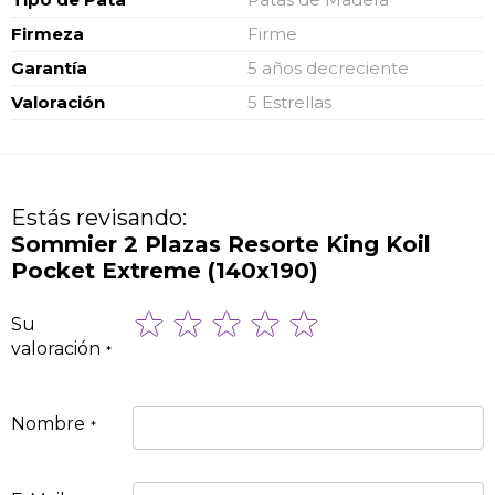
Firmeza
Firme
Garantía
5 años decreciente
Valoración
5 Estrellas
Estás revisando:
Sommier 2 Plazas Resorte King Koil
Pocket Extreme (140x190)
1
2
3
4
5
Su
star
stars
stars
stars
stars
valoración
Nombre