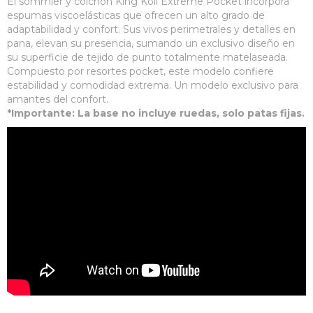
El sommier y colchón King Koil Extreme Pocket incorpora
espumas viscoelásticas que ofrecen un alto grado de
adaptabilidad y confort. Sus vivos perimetrales y detalles en
pana, elevan su presencia, sumando un exclusivo diseño en
su superficie de tejido de punto totalmente matelaseada.
Compuesto por resortes pocket, este modelo confiere
estabilidad y comodidad extrema. Un modelo exclusivo para
amantes del confort.
*Importante: La base no incluye ruedas, solo patas fijas.