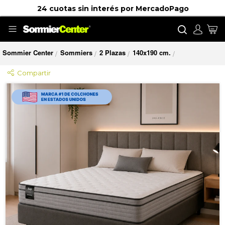
24 cuotas sin interés por MercadoPago
Buscar
Mi
Sommier Center
Sommiers
2 Plazas
140x190 cm.
/
/
/
/
Compartir
Saltar
al
final
de
la
galería
de
imágenes