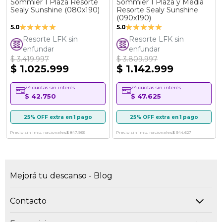
Sommier 1 Plaza Resorte
Sommier 1 Plaza y Media
Sealy Sunshine (080x190)
Resorte Sealy Sunshine
(090x190)
Valoración:
Valoración:
5.0
5.0
100%
100%
Resorte LFK sin
Resorte LFK sin
enfundar
enfundar
$ 3.419.997
$ 3.809.997
$ 1.025.999
$ 1.142.999
24 cuotas sin interés
24 cuotas sin interés
$ 42.750
$ 47.625
25% OFF extra en 1 pago
25% OFF extra en 1 pago
Precio sin imp. nacionales
$ 847.933
Precio sin imp. nacionales
$ 944.627
Mejorá tu descanso - Blog
Contacto