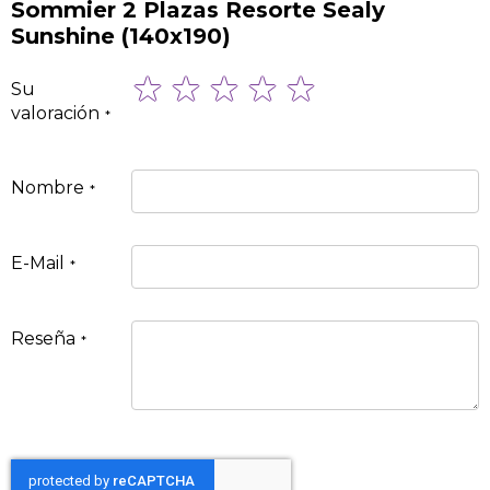
Sommier 2 Plazas Resorte Sealy
Sunshine (140x190)
1
2
3
4
5
Su
star
stars
stars
stars
stars
valoración
Nombre
E-Mail
Reseña