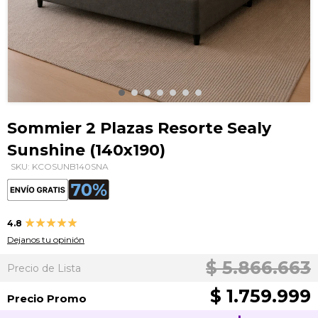
Saltar
al
Sommier 2 Plazas Resorte Sealy
comienzo
Sunshine (140x190)
de
la
SKU: KCOSUNB140SNA
galería
de
imágenes
Valoración:
4.8
96
100
% of
Dejanos tu opinión
$ 5.866.663
Precio de Lista
$ 1.759.999
Precio Promo