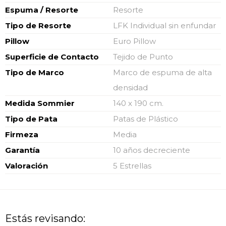
Espuma / Resorte
Resorte
Tipo de Resorte
LFK Individual sin enfundar
Pillow
Euro Pillow
Superficie de Contacto
Tejido de Punto
Tipo de Marco
Marco de espuma de alta
densidad
Medida Sommier
140 x 190 cm.
Tipo de Pata
Patas de Plástico
Firmeza
Media
Garantía
10 años decreciente
Valoración
5 Estrellas
Estás revisando: