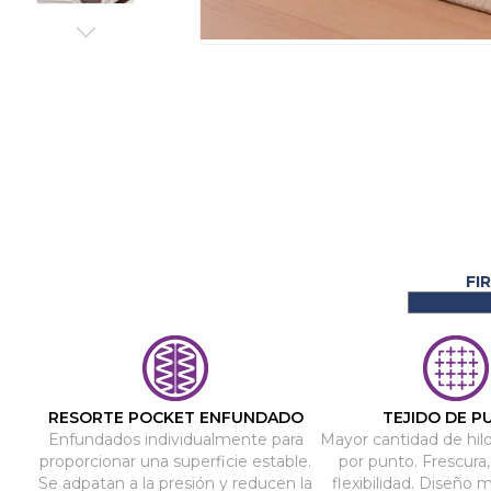
Saltar
al
comienzo
de
la
galería
de
imágenes
RESORTE POCKET ENFUNDADO
TEJIDO DE P
Enfundados individualmente para
Mayor cantidad de hil
proporcionar una superficie estable.
por punto. Frescura,
Se adpatan a la presión y reducen la
flexibilidad. Diseño 