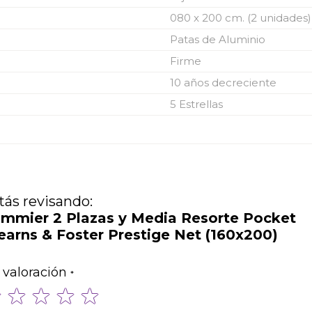
080 x 200 cm. (2 unidades)
Patas de Aluminio
Firme
10 años decreciente
5 Estrellas
tás revisando:
mmier 2 Plazas y Media Resorte Pocket
earns & Foster Prestige Net (160x200)
 valoración
1
2
3
4
5
star
stars
stars
stars
stars