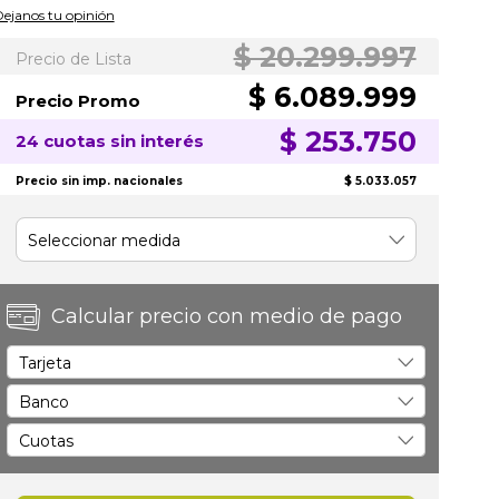
100
100
% of
ejanos tu opinión
$ 20.299.997
Precio de Lista
$ 6.089.999
Precio Promo
$ 253.750
24 cuotas sin interés
Precio sin imp. nacionales
$ 5.033.057
Calcular precio con medio de pago