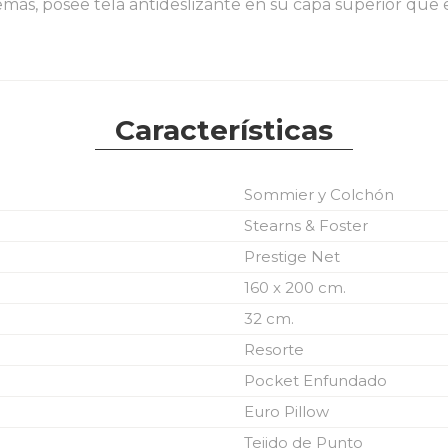
más, posee tela antideslizante en su capa superior que 
Características
Sommier y Colchón
Stearns & Foster
Prestige Net
160 x 200 cm.
32 cm.
Resorte
Pocket Enfundado
Euro Pillow
Tejido de Punto