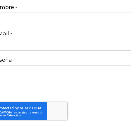
mbre
Mail
seña