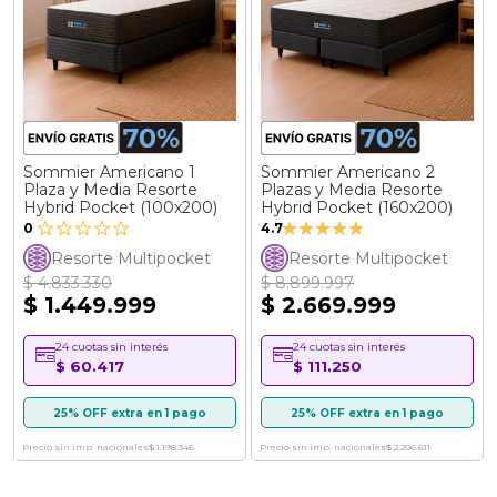
Sommier Americano 1
Sommier Americano 2
Plaza y Media Resorte
Plazas y Media Resorte
Hybrid Pocket (100x200)
Hybrid Pocket (160x200)
Valoración:
0
4.7
93%
Resorte Multipocket
Resorte Multipocket
$ 4.833.330
$ 8.899.997
$ 1.449.999
$ 2.669.999
24 cuotas sin interés
24 cuotas sin interés
$ 60.417
$ 111.250
25% OFF extra en 1 pago
25% OFF extra en 1 pago
Precio sin imp. nacionales
$ 1.198.346
Precio sin imp. nacionales
$ 2.206.611