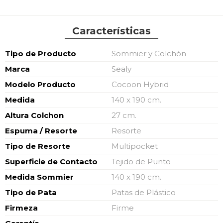
Características
Características
Tipo de Producto
Sommier y Colchón
Marca
Sealy
Modelo Producto
Cocoon Hybrid
Medida
140 x 190 cm.
Altura Colchon
27 cm.
Espuma / Resorte
Resorte
Tipo de Resorte
Multipocket
Superficie de Contacto
Tejido de Punto
Medida Sommier
140 x 190 cm.
Tipo de Pata
Patas de Plástico
Firmeza
Firme