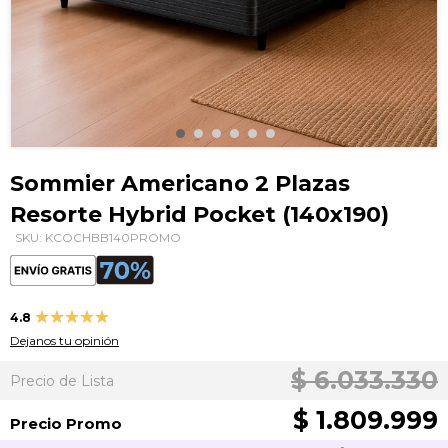
Saltar
al
Sommier Americano 2 Plazas
comienzo
Resorte Hybrid Pocket (140x190)
de
la
SKU: KCOCHBB140PROMO
galería
de
imágenes
Valoración:
4.8
95
100
% of
Dejanos tu opinión
$ 6.033.330
Precio de Lista
$ 1.809.999
Precio Promo