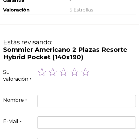
Garantía
-
Valoración
5 Estrellas
Estás revisando:
Sommier Americano 2 Plazas Resorte
Hybrid Pocket (140x190)
1
2
3
4
5
Su
star
stars
stars
stars
stars
valoración
Nombre
E-Mail