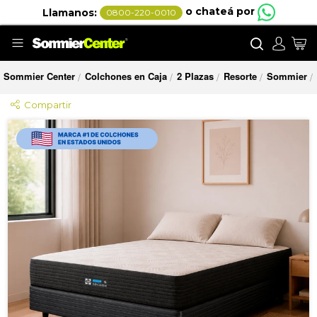
o chateá por
Llamanos:
0800-220-0010
Buscar
Mi
Sommier Center
Colchones en Caja
2 Plazas
Resorte
Sommier
/
/
/
/
/
Compartir
Saltar
al
final
de
la
galería
de
imágenes