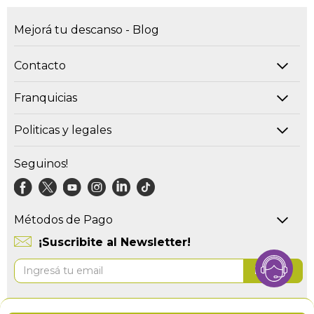
Mejorá tu descanso - Blog
Contacto
Franquicias
Politicas y legales
Seguinos!
Métodos de Pago
¡Suscribite al Newsletter!
Suscríbase
Enviar
al
boletín
informativo: