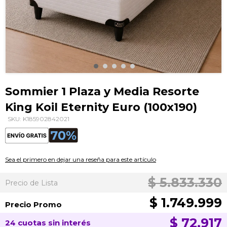
Saltar
al
Sommier 1 Plaza y Media Resorte
comienzo
King Koil Eternity Euro (100x190)
de
la
SKU: K185902842021
galería
de
imágenes
Sea el primero en dejar una reseña para este artículo
$ 5.833.330
Precio de Lista
$ 1.749.999
Precio Promo
$ 72.917
24 cuotas sin interés