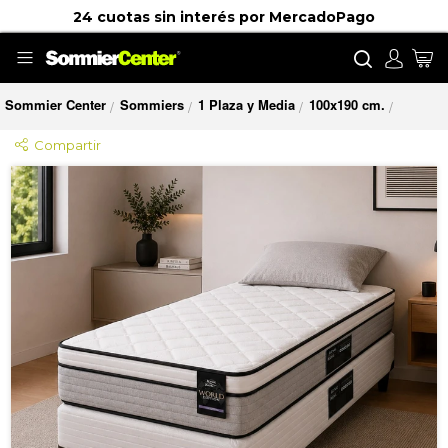
24 cuotas sin interés por MercadoPago
Buscar
Mi
Sommier Center
Sommiers
1 Plaza y Media
100x190 cm.
/
/
/
/
Compartir
Saltar
al
final
de
la
galería
de
imágenes