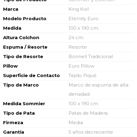
Marca
King Koil
Modelo Producto
Eternity Euro
Medida
100 x 190 cm.
Altura Colchon
24 cm.
Espuma / Resorte
Resorte
Tipo de Resorte
Bonnell Tradicional
Pillow
Euro Pillow
Superficie de Contacto
Tejido Piqué
Tipo de Marco
Marco de espuma de alta
densidad
Medida Sommier
100 x 190 cm.
Tipo de Pata
Patas de Madera
Firmeza
Media
Garantía
5 años decreciente