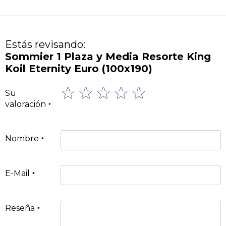
Estás revisando:
Sommier 1 Plaza y Media Resorte King
Koil Eternity Euro (100x190)
1
2
3
4
5
Su
star
stars
stars
stars
stars
valoración
Nombre
E-Mail
Reseña