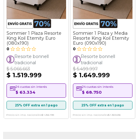
Sommier 1 Plaza Resorte
Sommier 1 Plaza y Media
King Koil Eternity Euro
Resorte King Koil Eternity
(080x190)
Euro (090x190)
0
0
Resorte bonnell
Resorte bonnell
tradicional
tradicional
$ 5.066.663
$ 5.499.997
$ 1.519.999
$ 1.649.999
24 cuotas sin interés
24 cuotas sin interés
$ 63.334
$ 68.750
25% OFF extra en 1 pago
25% OFF extra en 1 pago
Precio sin imp. nacionales
$ 1.256.198
Precio sin imp. nacionales
$ 1.363.636