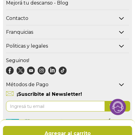
Mejorá tu descanso - Blog
Contacto
Franquicias
Politicas y legales
Seguinos!
Métodos de Pago
¡Suscribite al Newsletter!
Suscríbase
Enviar
al
boletín
informativo:
Copyright © 2026 Sommiercenter.
Agregar al carrito