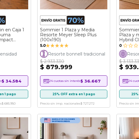
n en Caja 1
Sommier 1 Plaza y Media
Sommier 
spuma
Resorte Meyer Sleep Plus
Plaza y 
mpact
(100x190)
Hybrid C
Valoración:
5.0
0
100%
ensidad
Resorte bonnell tradicional
Resor
$ 2.933.330
$ 3.133.3
$ 879.999
$ 939
$ 34.584
$ 36.667
s
24 cuotas sin interés
24 cuot
en 1 pago
25% OFF extra en 1 pago
25% 
s
$ 685.950
Precio sin imp. nacionales
$ 727.272
Precio sin i