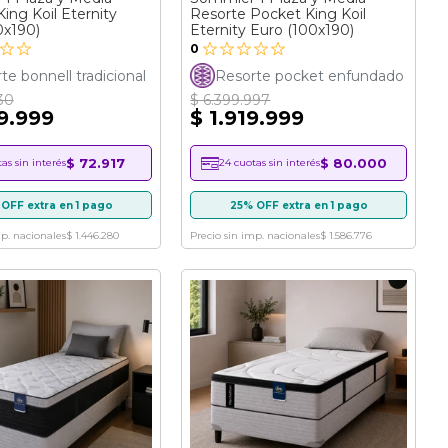
ing Koil Eternity
Resorte Pocket King Koil
0x190)
Eternity Euro (100x190)
0
te bonnell tradicional
Resorte pocket enfundado
30
$ 6.399.997
49.999
$ 1.919.999
$ 72.917
$ 80.000
as sin interés
24 cuotas sin interés
OFF extra en 1 pago
25% OFF extra en 1 pago
mp. nacionales
$ 1.446.280
Precio sin imp. nacionales
$ 1.586.776