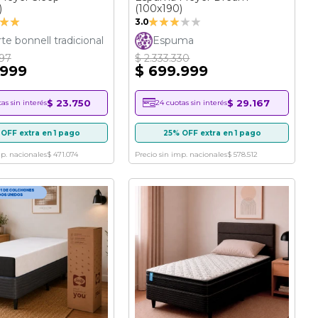
)
(100x190)
ción:
Valoración:
3.0
60%
te bonnell tradicional
Espuma
997
$ 2.333.330
.999
$ 699.999
$ 23.750
$ 29.167
as sin interés
24 cuotas sin interés
OFF extra en 1 pago
25% OFF extra en 1 pago
mp. nacionales
$ 471.074
Precio sin imp. nacionales
$ 578.512