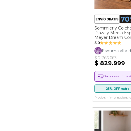
Sommier y Colchó
Plaza y Media E
Meyer Dream Co
Valoración:
(100x190)
5.0
100%
Espuma alta d
$ 2.766.663
$ 829.999
24 cuotas sin interé
25% OFF extra 
Precio sin imp. nacionale