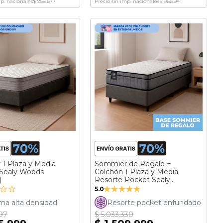
mp. nacionales
$ 958.677
Precio sin imp. nacionales
$ 966.941
1 Plaza y Media
Sommier de Regalo +
Sealy Woods
Colchón 1 Plaza y Media
)
Resorte Pocket Sealy
Valoración:
Rainbow (100x190)
5.0
100%
a alta densidad
Resorte pocket enfundado
997
$ 5.033.330