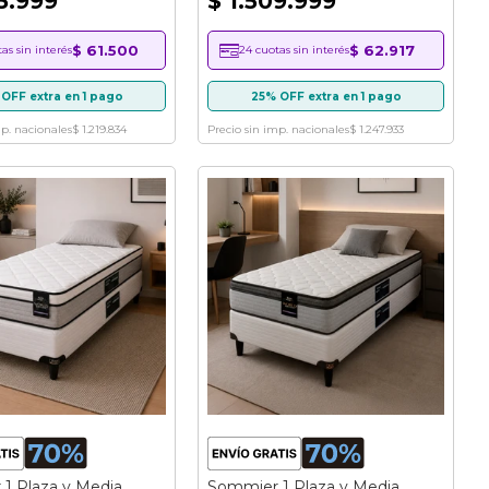
5.999
$ 1.509.999
$ 61.500
$ 62.917
as sin interés
24 cuotas sin interés
OFF extra en 1 pago
25% OFF extra en 1 pago
mp. nacionales
$ 1.219.834
Precio sin imp. nacionales
$ 1.247.933
1 Plaza y Media
Sommier 1 Plaza y Media