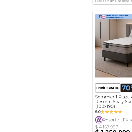
Precio sin imp. nacionale
Sommier 1 Plaza 
Resorte Sealy Su
(100x190)
Valoración:
5.0
100%
Resorte LFK s
$ 4.169.997