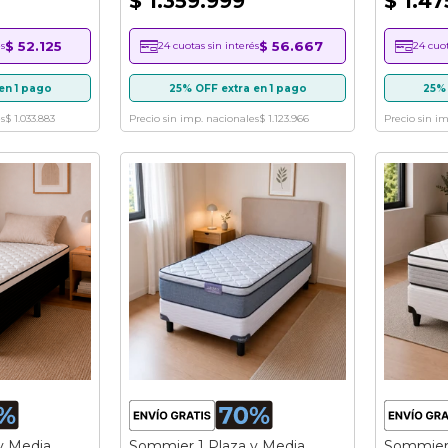
$ 1.359.999
$ 1.47
$ 52.125
$ 56.667
s
24 cuotas sin interés
24 cuot
en 1 pago
25% OFF extra en 1 pago
25% 
s
$ 1.033.883
Precio sin imp. nacionales
$ 1.123.966
Precio sin i
y Media
Sommier 1 Plaza y Media
Sommier 