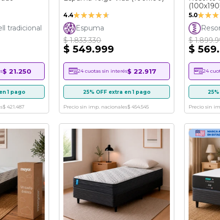
(100x190
Valoración:
Valora
4.4
5.0
88%
100%
l tradicional
Espuma
Resor
$ 1.833.330
$ 1.899.
$ 549.999
$ 569
$ 21.250
$ 22.917
s
24 cuotas sin interés
24 cuot
en 1 pago
25% OFF extra en 1 pago
25% 
s
$ 421.487
Precio sin imp. nacionales
$ 454.545
Precio sin i