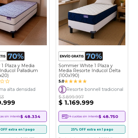
1 Plaza y Media
Sommier White 1 Plaza y
nducol Palladium
Media Resorte Inducol Delta
x20)
(100x190)
Valoración:
5.0
100%
a alta densidad
Resorte bonnell tradicional
63
$ 3.899.997
9.999
$ 1.169.999
$ 48.334
$ 48.750
as sin interés
24 cuotas sin interés
OFF extra en 1 pago
25% OFF extra en 1 pago