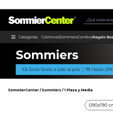
Buscar
Categorías
Colchones
Sommiers
Combos
Regalo Ba
SommierCenter
Sommiers
1 Plaza y Media
1 Plaza y Media
090x190 c