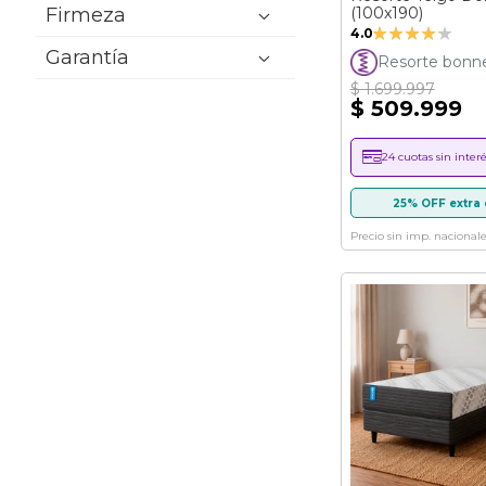
(100x190)
Firmeza
Valoración:
4.0
80%
Garantía
Resorte bonnel
$ 1.699.997
$ 509.999
24 cuotas sin interé
25% OFF extra 
Precio sin imp. nacionale