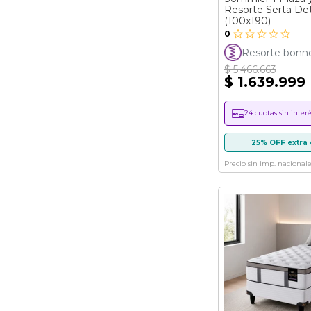
Resorte Serta Det
(100x190)
0
Resorte bonnel
$ 5.466.663
$ 1.639.999
24 cuotas sin interé
25% OFF extra 
Precio sin imp. nacionale