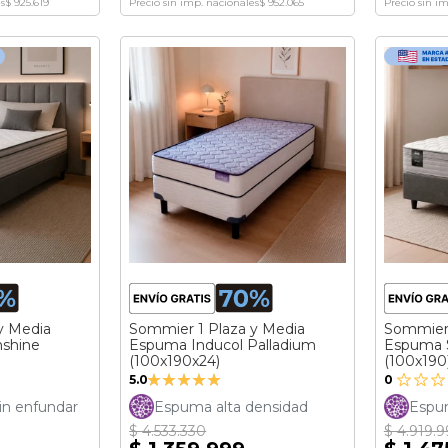
s
$ 925.619
Precio sin imp. nacionales
$ 952.065
Precio sin i
y Media
Sommier 1 Plaza y Media
Sommier 
nshine
Espuma Inducol Palladium
Espuma 
(100x190x24)
(100x190
Valoración:
5.0
0
100%
in enfundar
Espuma alta densidad
Espum
$ 4.533.330
$ 4.919.