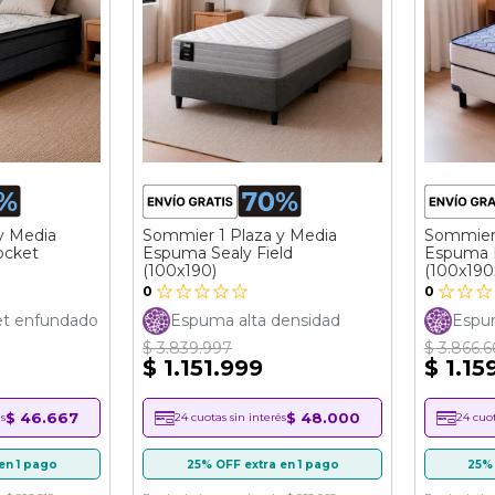
y Media
Sommier 1 Plaza y Media
Sommier 
ocket
Espuma Sealy Field
Espuma I
(100x190)
(100x190
0
0
et enfundado
Espuma alta densidad
Espum
$ 3.839.997
$ 3.866.6
$ 1.151.999
$ 1.15
$ 46.667
$ 48.000
s
24 cuotas sin interés
24 cuot
en 1 pago
25% OFF extra en 1 pago
25% 