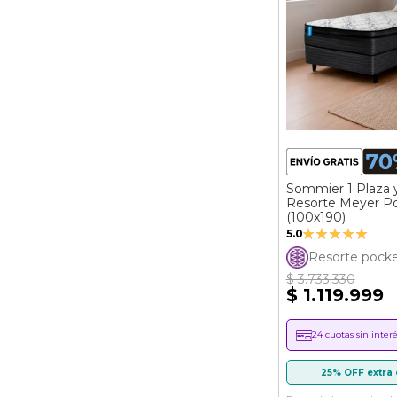
Sommier 1 Plaza 
Resorte Meyer P
(100x190)
Valoración:
5.0
100%
Resorte pock
$ 3.733.330
$ 1.119.999
24 cuotas sin interé
25% OFF extra 