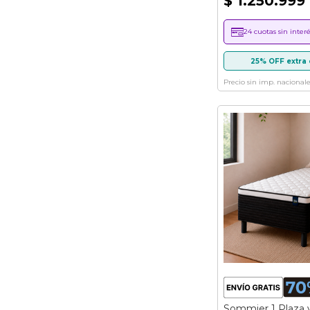
$ 1.250.999
24 cuotas sin interé
25% OFF extra 
Precio sin imp. nacionale
Sommier 1 Plaza 