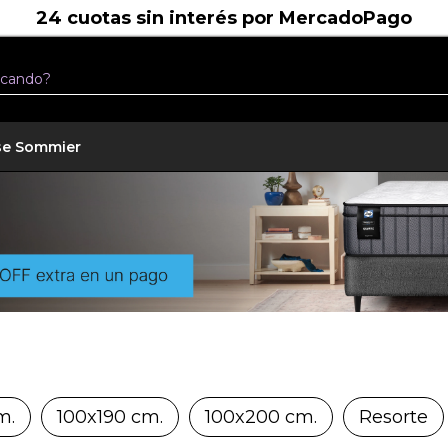
o chateá por
Llamanos:
0800-220-0010
se Sommier
m.
100x190 cm.
100x200 cm.
Resorte