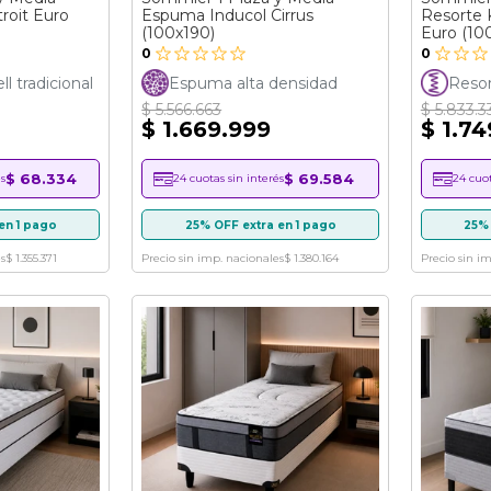
roit Euro
Espuma Inducol Cirrus
Resorte K
(100x190)
Euro (10
0
0
l tradicional
Espuma alta densidad
Resor
$ 5.566.663
$ 5.833.3
$ 1.669.999
$ 1.7
$ 68.334
$ 69.584
s
24 cuotas sin interés
24 cuot
en 1 pago
25% OFF extra en 1 pago
25% 
s
$ 1.355.371
Precio sin imp. nacionales
$ 1.380.164
Precio sin i