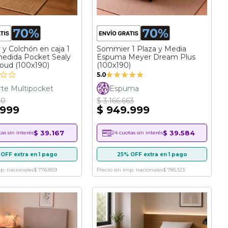
y Colchón en caja 1
Sommier 1 Plaza y Media
medida Pocket Sealy
Espuma Meyer Dream Plus
loud (100x190)
(100x190)
Valoración:
5.0
100%
te Multipocket
Espuma
30
$ 3.166.663
.999
$ 949.999
$ 39.167
$ 39.584
as sin interés
24 cuotas sin interés
OFF extra en 1 pago
25% OFF extra en 1 pago
mp. nacionales
$ 776.859
Precio sin imp. nacionales
$ 785.123