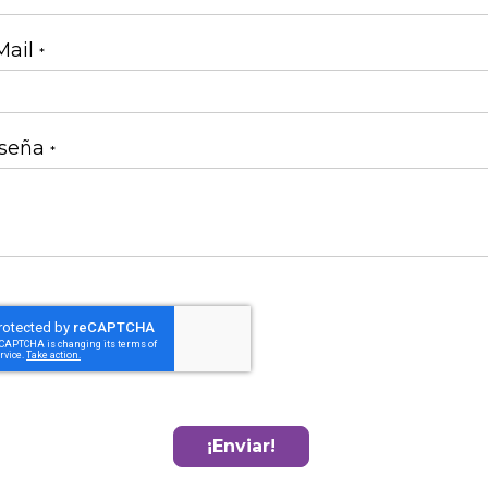
Mail
seña
¡Enviar!