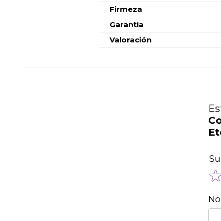
Firmeza
Garantía
Valoración
Es
Co
Et
Su
No