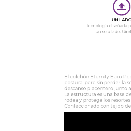
UN LAD
Tecnología diseñada p
un solo lado. Gírel
El colchón Eternity Euro Poc
postura, pero sin perder la 
descanso placentero junto a
La estructura es una base d
rodea y protege los resortes
Confeccionado con tejido de