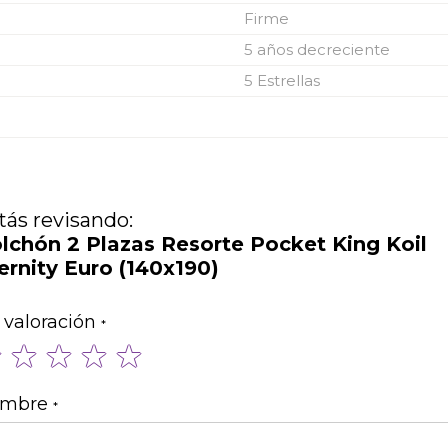
Firme
5 años decreciente
5 Estrellas
tás revisando:
lchón 2 Plazas Resorte Pocket King Koil
ernity Euro (140x190)
 valoración
1
2
3
4
5
star
stars
stars
stars
stars
mbre