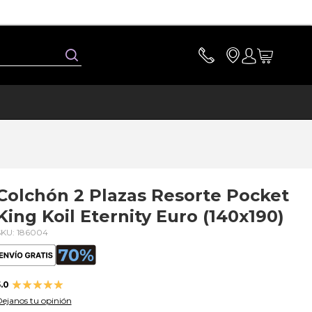
Buscar
Colchón 2 Plazas Resorte Pocket
King Koil Eternity Euro (140x190)
SKU: 186004
Valoración:
.0
100
100
% of
ejanos tu opinión