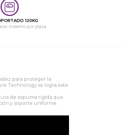
OPORTADO 120KG
eso máximo por plaza.
gidez para proteger la
ture Technology se logra este
ctura de espuma rígida que
ción y soporte uniforme.