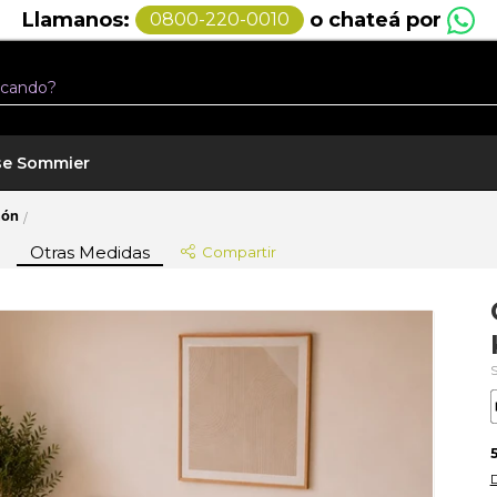
o chateá por
Llamanos:
0800-220-0010
se Sommier
hón
/
Otras Medidas
Compartir
5
D