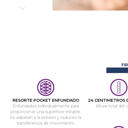
Saltar
al
comienzo
de
la
galería
de
imágenes
RESORTE POCKET ENFUNDADO
24 CENTIMETROS 
Enfundados individualmente para
Altura total del 
proporcionar una superficie estable.
Se adpatan a la presión y reducen la
transferencia de movimiento.