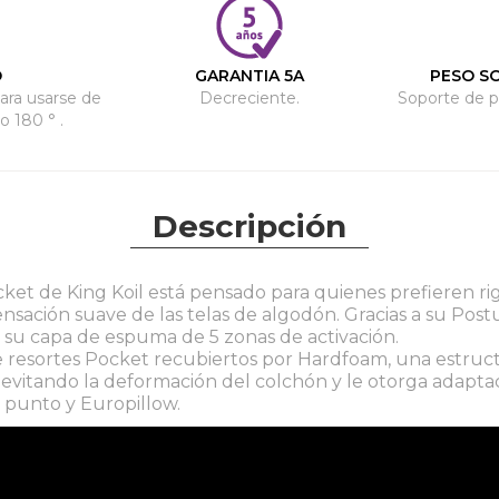
O
GARANTIA 5A
PESO S
ara usarse de
Decreciente.
Soporte de p
o 180 ° .
Descripción
ket de King Koil está pensado para quienes prefieren ri
sensación suave de las telas de algodón. Gracias a su Pos
 su capa de espuma de 5 zonas de activación.
e resortes Pocket recubiertos por Hardfoam, una estru
 evitando la deformación del colchón y le otorga adapta
 punto y Europillow.