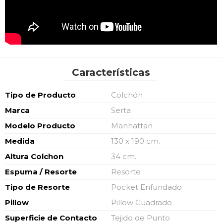
Características
Características
Tipo de Producto
Colchón
Marca
Serta
Modelo Producto
Manhattan
Medida
130 x 190 cm.
Altura Colchon
34 cm.
Espuma / Resorte
Resorte
Tipo de Resorte
Pocket Enfundado
Pillow
Pillow Cuadrado
Superficie de Contacto
Tejido de Punto