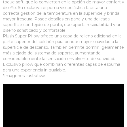
toque soft, que lo convierten en la opción de mayor confort y
diseño. Su exclusiva espuma viscoelástica facilita una
correcta gestión de la temperatura en la superficie y brinda
mayor frescura. Posee detalles en pana y una delicada
superficie con tejido de punto, que aporta respirabilidad y un
diseño sofisticado y confortable.
Plush Super Pillow ofrece una capa de relleno adicional en la
parte superior del colchón para brindar mayor suavidad a la
superficie de descanso. También permite dormir ligeramente
más alejado del sistema de soporte, aumentando
considerablemente la sensación envolvente de suavidad.
Exclusivo pillow que combinan diferentes capas de espuma
para una experiencia inigualable.
*Imágenes ilustrativas