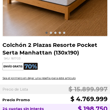
Saltar
al
Colchón 2 Plazas Resorte Pocket
comienzo
Serta Manhattan (130x190)
de
la
SKU: 181703
galería
de
imágenes
Sea el primero en dejar una reseña para este artículo
$ 15.899.997
Precio de Lista
$ 4.769.999
Precio Promo
$ 198.750
24 cuotas sin interés