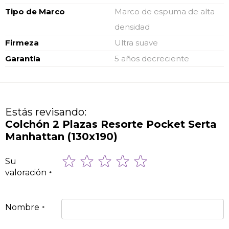
Tipo de Marco
Marco de espuma de alta
densidad
Firmeza
Ultra suave
Garantía
5 años decreciente
Estás revisando:
Colchón 2 Plazas Resorte Pocket Serta
Manhattan (130x190)
1
2
3
4
5
Su
star
stars
stars
stars
stars
valoración
Nombre