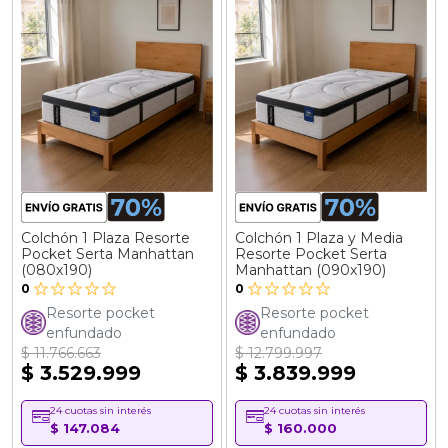
Colchón 1 Plaza Resorte
Colchón 1 Plaza y Media
Pocket Serta Manhattan
Resorte Pocket Serta
(080x190)
Manhattan (090x190)
0
0
Resorte pocket
Resorte pocket
enfundado
enfundado
$ 11.766.663
$ 12.799.997
$ 3.529.999
$ 3.839.999
24 cuotas sin interés
24 cuotas sin interés
$ 147.084
$ 160.000