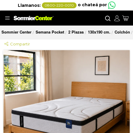
o chateá por
Llamanos:
0800-220-0010
Buscar
Mi
Sommier Center
Semana Pocket
2 Plazas
130x190 cm.
Colchón
/
/
/
/
/
Compartir
Saltar
al
final
de
la
galería
de
imágenes