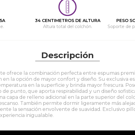
5A
34 CENTIMETROS DE ALTURA
PESO S
e.
Altura total del colchón.
Soporte de p
Descripción
te ofrece la combinación perfecta entre espumas premi
 en la opción de mayor confort y diseño. Su exclusiva esp
emperatura en la superficie y brinda mayor frescura. Po
o de punto, que aporta respirabilidad y un diseño sofisti
a capa de relleno adicional en la parte superior del co
descanso. También permite dormir ligeramente más alejad
te la sensación envolvente de suavidad. Exclusivo pil
periencia inigualable.