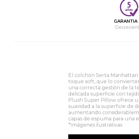
GARANTIA 
Decrecient
El colchón Serta Manhattan 
toque soft, que lo convierten
una correcta gestión de la t
delicada superficie con tejid
Plush Super Pillow ofrece un
suavidad a la superficie de 
aumentando considerablemen
capas de espuma para una ex
*Imágenes ilustrativas