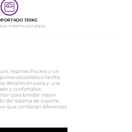
OPORTADO 130KG
eso máximo por plaza.
um, resortes Pocket y un
uma viscoelástica facilita
see detalles en pana y una
cado y confortable.
lchón para brindar mayor
o del sistema de soporte,
low que combinan diferentes