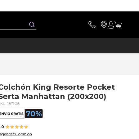
Buscar
Colchón King Resorte Pocket
Serta Manhattan (200x200)
KU: 181708
Valoración:
.0
100
100
% of
ejanos tu opinión