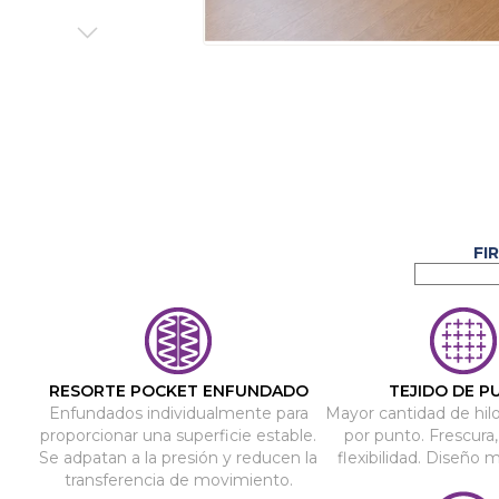
Saltar
al
comienzo
de
la
galería
de
imágenes
RESORTE POCKET ENFUNDADO
TEJIDO DE P
Enfundados individualmente para
Mayor cantidad de hil
proporcionar una superficie estable.
por punto. Frescura,
Se adpatan a la presión y reducen la
flexibilidad. Diseño 
transferencia de movimiento.