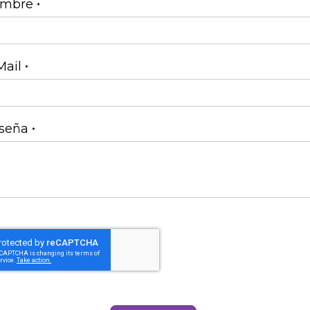
mbre
Mail
seña