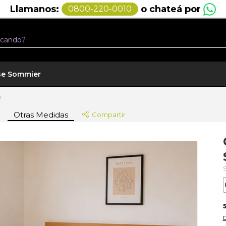
o chateá por
Llamanos:
0800-220-0010
se Sommier
/
Otras Medidas
Compartir
S
5
D