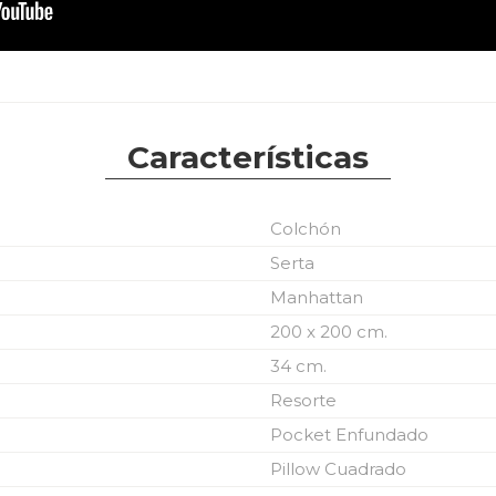
Características
Colchón
Serta
Manhattan
200 x 200 cm.
34 cm.
Resorte
Pocket Enfundado
Pillow Cuadrado