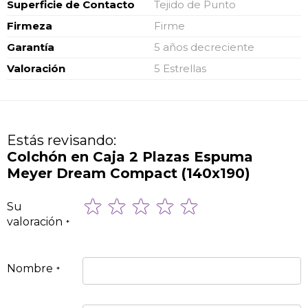
Superficie de Contacto
Tejido de Punto
Firmeza
Firme
Garantía
5 años decreciente
Valoración
5 Estrellas
Estás revisando:
Colchón en Caja 2 Plazas Espuma
Meyer Dream Compact (140x190)
1
2
3
4
5
Su
star
stars
stars
stars
stars
valoración
Nombre