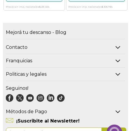
Precio sin imp. nacionales
$ 231.404
Precio sin imp. nacionales
$ 305.784
Mejorá tu descanso - Blog
Contacto
Franquicias
Politicas y legales
Seguinos!
Métodos de Pago
¡Suscribite al Newsletter!
Suscríbase