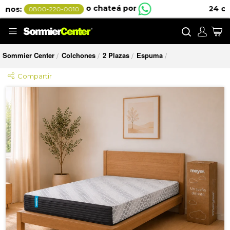
24 cuotas sin interés por MercadoPago
Buscar
Mi
Sommier Center
Colchones
2 Plazas
Espuma
/
/
/
/
Compartir
Saltar
al
final
de
la
galería
de
imágenes