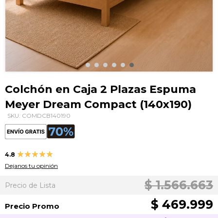
Saltar
al
Colchón en Caja 2 Plazas Espuma
comienzo
Meyer Dream Compact (140x190)
de
la
SKU: COMDCB140190
galería
de
imágenes
Valoración:
4.8
95
100
% of
Dejanos tu opinión
$ 1.566.663
Precio de Lista
$ 469.999
Precio Promo