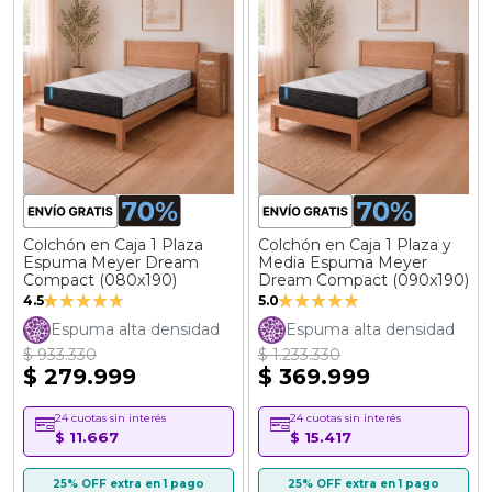
Colchón en Caja 1 Plaza
Colchón en Caja 1 Plaza y
Espuma Meyer Dream
Media Espuma Meyer
Compact (080x190)
Dream Compact (090x190)
Valoración:
Valoración:
4.5
5.0
89%
100%
Espuma alta densidad
Espuma alta densidad
$ 933.330
$ 1.233.330
$ 279.999
$ 369.999
24 cuotas sin interés
24 cuotas sin interés
$ 11.667
$ 15.417
25% OFF extra en 1 pago
25% OFF extra en 1 pago