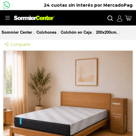
24 cuotas sin interés por MercadoPago
Buscar
Mi
Sommier Center
Colchones
Colchón en Caja
200x200cm.
/
/
/
/
Compartir
Saltar
al
final
de
la
galería
de
imágenes