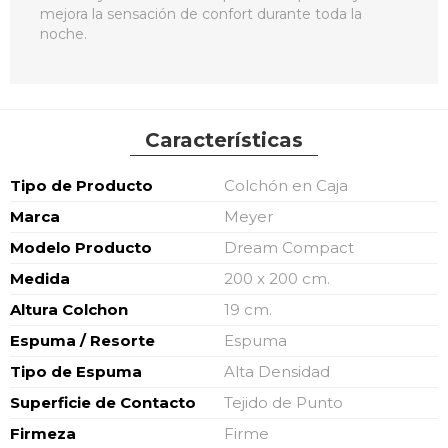
mejora la sensación de confort durante toda la
noche.
Características
Características
Tipo de Producto
Colchón en Caja
Marca
Meyer
Modelo Producto
Dream Compact
Medida
200 x 200 cm.
Altura Colchon
19 cm.
Espuma / Resorte
Espuma
Tipo de Espuma
Alta Densidad
Superficie de Contacto
Tejido de Punto
Firmeza
Firme