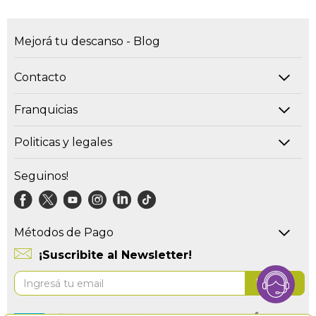
Mejorá tu descanso - Blog
Contacto
Franquicias
Politicas y legales
Seguinos!
Métodos de Pago
¡Suscribite al Newsletter!
Suscríbase
Enviar
al
boletín