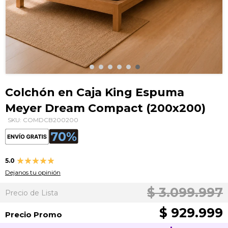
Saltar
al
Colchón en Caja King Espuma
comienzo
Meyer Dream Compact (200x200)
de
la
SKU: COMDCB200200
galería
de
imágenes
Valoración:
5.0
100
100
% of
Dejanos tu opinión
$ 3.099.997
Precio de Lista
$ 929.999
Precio Promo