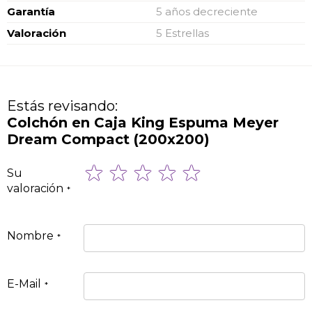
Garantía
5 años decreciente
Valoración
5 Estrellas
Estás revisando:
Colchón en Caja King Espuma Meyer
Dream Compact (200x200)
1
2
3
4
5
Su
star
stars
stars
stars
stars
valoración
Nombre
E-Mail