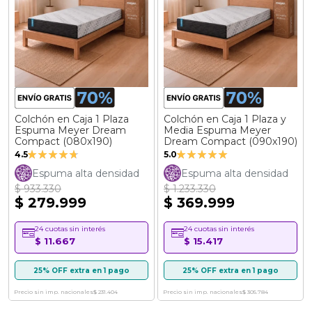
Colchón en Caja 1 Plaza
Colchón en Caja 1 Plaza y
Espuma Meyer Dream
Media Espuma Meyer
Compact (080x190)
Dream Compact (090x190)
Valoración:
Valoración:
4.5
5.0
89%
100%
Espuma alta densidad
Espuma alta densidad
$ 933.330
$ 1.233.330
$ 279.999
$ 369.999
24 cuotas sin interés
24 cuotas sin interés
$ 11.667
$ 15.417
25% OFF extra en 1 pago
25% OFF extra en 1 pago
Precio sin imp. nacionales
$ 231.404
Precio sin imp. nacionales
$ 305.784