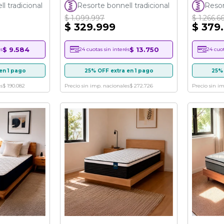
95%
90%
l tradicional
Resorte bonnell tradicional
Resor
$ 1.099.997
$ 1.266.6
$ 329.999
$ 379
$ 9.584
$ 13.750
s
24 cuotas sin interés
24 cuot
en 1 pago
25% OFF extra en 1 pago
25% 
s
$ 190.082
Precio sin imp. nacionales
$ 272.726
Precio sin i