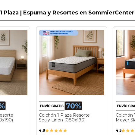
1 Plaza | Espuma y Resortes en SommierCenter
esorte
Colchón 1 Plaza Resorte
Colchón 
0x190)
Sealy Linen (080x190)
Meyer Sl
Valoración:
Valora
4.8
4.5