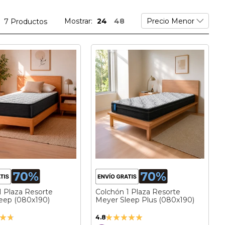
Mostrar:
24
48
7
Productos
1 Plaza Resorte
Colchón 1 Plaza Resorte
eep (080x190)
Meyer Sleep Plus (080x190)
ción:
Valoración:
4.8