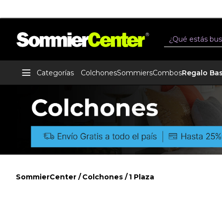
erés por MercadoPago
Buscar
Categorías
Colchones
Sommiers
Combos
Regalo Ba
SommierCenter
Colchones
1 Plaza
1 Plaza