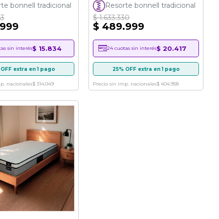
96%
te bonnell tradicional
Resorte bonnell tradicional
63
$ 1.633.330
.999
$ 489.999
$ 15.834
$ 20.417
as sin interés
24 cuotas sin interés
OFF extra en 1 pago
25% OFF extra en 1 pago
mp. nacionales
$ 314.049
Precio sin imp. nacionales
$ 404.958