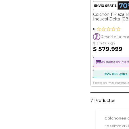
Colchón 1 Plaza R
Inducol Delta (08
0
Resorte bonnel
$ 1.933.330
$ 579.999
24 cuotas sin interé
25% OFF extra 
Precio sin imp. nacionale
7
Productos
Colchones d
En SommierCent