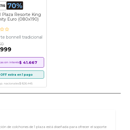
1 Plaza Resorte King
nity Euro (080x190)
te bonnell tradicional
30
.999
$ 41.667
as sin interés
OFF extra en 1 pago
mp. nacionales
$ 826.445
n de colchones de 1 plaza está diseñada para ofrecer el soporte