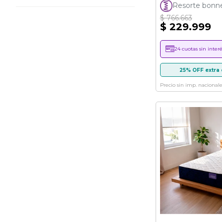
89%
Resorte bonnel
$ 766.663
$ 229.999
24 cuotas sin interé
25% OFF extra 
Precio sin imp. nacionale