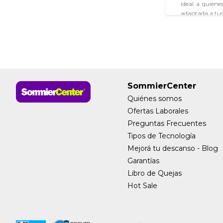
ideal a quiene
adaptada a tus
¿Qué tipos 
¿Qué medida ti
¿Qué niveles d
SommierCenter
Quiénes somos
¿Qué financiac
Ofertas Laborales
¿Cómo cuidar t
Preguntas Frecuentes
Tipos de Tecnología
Mejorá tu descanso - Blog
Garantías
Libro de Quejas
Hot Sale