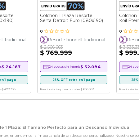
esorte
Colchón 1 Plaza Resorte
Colchón 
0x190)
Serta Detroit Euro (080x190)
Koil Eter
0
0
l tradicional
Resorte bonnell tradicional
Resor
$ 2.566.663
$ 3.333.3
$ 769.999
$ 999
$ 24.167
$ 32.084
s
24 cuotas sin interés
24 cuot
en 1 pago
25% OFF extra en 1 pago
25% 
s
$ 479.338
Precio sin imp. nacionales
$ 636.363
Precio sin i
e 1 Plaza: El Tamaño Perfecto para un Descanso Individual
er, entendemos la importancia de un descanso personalizado. Nuestra selecció