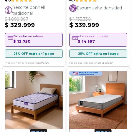
4.8
4.7
95%
93%
Resorte bonnell
Espuma alta densidad
tradicional
$ 1.099.997
$ 1.133.330
$ 329.999
$ 339.999
24 cuotas sin interés
24 cuotas sin interés
$ 13.750
$ 14.167
25% OFF extra en 1 pago
25% OFF extra en 1 pago
Precio sin imp. nacionales
$ 272.726
Precio sin imp. nacionales
$ 280.991