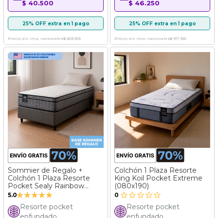
$ 40.500
$ 46.250
25% OFF extra en 1 pago
25% OFF extra en 1 pago
Precio sin imp. nacionales
$ 803.305
Precio sin imp. nacionales
$ 917.355
Sommier de Regalo +
Colchón 1 Plaza Resorte
Colchón 1 Plaza Resorte
King Koil Pocket Extreme
Pocket Sealy Rainbow
(080x190)
Valoración:
(080x190)
5.0
0
100%
Resorte pocket
Resorte pocket
enfundado
enfundado