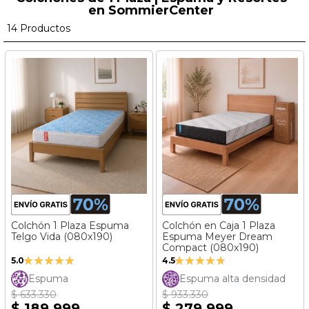
en SommierCenter
14
Productos
Colchón 1 Plaza Espuma
Colchón en Caja 1 Plaza
Telgo Vida (080x190)
Espuma Meyer Dream
Compact (080x190)
Valoración:
Valoración:
5.0
4.5
100%
89%
Espuma
Espuma alta densidad
$ 633.330
$ 933.330
$ 189.999
$ 279.999