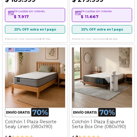
24 cuotas sin interés
24 cuotas sin interés
$ 7.917
$ 11.667
25% OFF extra en 1 pago
25% OFF extra en 1 pago
Precio sin imp. nacionales
$ 157.024
Precio sin imp. nacionales
$ 231.404
Colchón 1 Plaza Resorte
Colchón 1 Plaza Espuma
Sealy Linen (080x190)
Serta Box One (080x190)
Valoración:
Valoración: