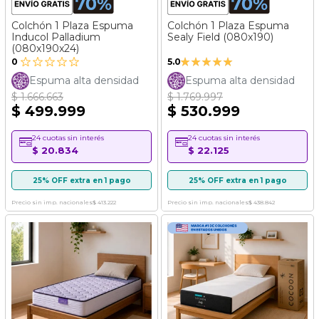
Colchón 1 Plaza Espuma
Colchón 1 Plaza Espuma
Inducol Palladium
Sealy Field (080x190)
(080x190x24)
Valoración:
0
5.0
100%
Espuma alta densidad
Espuma alta densidad
$ 1.666.663
$ 1.769.997
$ 499.999
$ 530.999
24 cuotas sin interés
24 cuotas sin interés
$ 20.834
$ 22.125
25% OFF extra en 1 pago
25% OFF extra en 1 pago
Precio sin imp. nacionales
$ 413.222
Precio sin imp. nacionales
$ 438.842