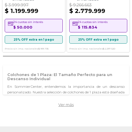
$ 3.999.997
$ 9.266.663
$ 1.199.999
$ 2.779.999
24 cuotas sin interés
24 cuotas sin interés
$ 50.000
$ 115.834
25% OFF extra en 1 pago
25% OFF extra en 1 pago
Precio sin imp. nacionales
$ 991.735
Precio sin imp. nacionales
$ 2.297.520
Colchones de 1 Plaza: El Tamaño Perfecto para un
Descanso Individual
En SommierCenter, entendemos la importancia de un descanso
personalizado. Nuestra selección de colchones de 1 plaza está diseñada
para ofrecer el soporte ideal a quienes duermen solos. Con una
variedad de materiales y tecnologías, garantizamos que cada noche
Ver más
sea una experiencia de confort y bienestar, adaptada a tus
necesidades y preferencias.
¿Qué tipos de colchones de 1 plaza ofrecen?