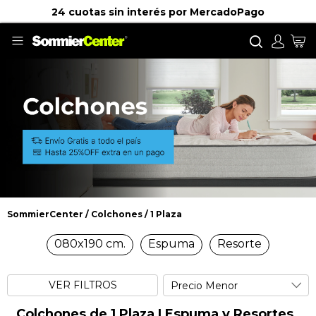
 cuotas sin interés por MercadoPago
Llaman
Buscar
Mi
SommierCenter
Colchones
1 Plaza
1 Plaza
080x190 cm.
Espuma
Resorte
VER FILTROS
Colchones de 1 Plaza | Espuma y Resortes