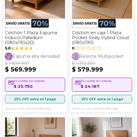
Colchón 1 Plaza Espuma
Colchón en caja 1 Plaza
Inducol Palladium
Pocket Sealy Hybrid Cloud
(080x190x20)
(080x190)
Valoración:
5.0
0
100%
Espuma alta densidad
Resorte Multipocket
$ 1.899.997
$ 1.933.330
$ 569.999
$ 579.999
24 cuotas sin interés
24 cuotas sin interés
$ 23.750
$ 24.167
25% OFF extra en 1 pago
25% OFF extra en 1 pago
Precio sin imp. nacionales
$ 471.074
Precio sin imp. nacionales
$ 479.338