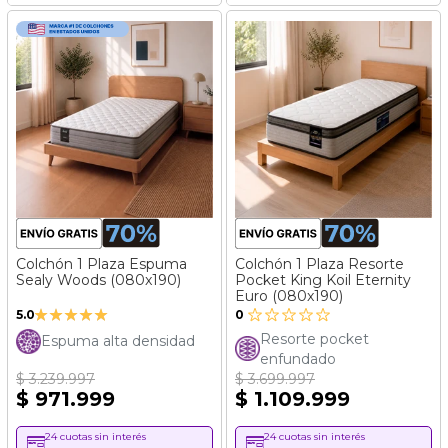
Colchón 1 Plaza Espuma
Colchón 1 Plaza Resorte
Sealy Woods (080x190)
Pocket King Koil Eternity
Euro (080x190)
Valoración:
5.0
0
100%
Resorte pocket
Espuma alta densidad
enfundado
$ 3.239.997
$ 3.699.997
$ 971.999
$ 1.109.999
24 cuotas sin interés
24 cuotas sin interés