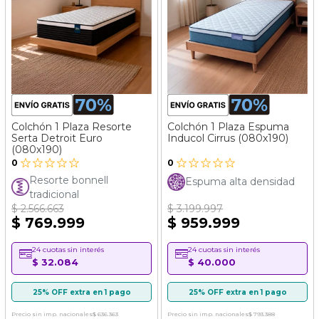
Colchón 1 Plaza Resorte
Colchón 1 Plaza Espuma
Serta Detroit Euro
Inducol Cirrus (080x190)
(080x190)
0
0
Resorte bonnell
Espuma alta densidad
tradicional
$ 2.566.663
$ 3.199.997
$ 769.999
$ 959.999
24 cuotas sin interés
24 cuotas sin interés
$ 32.084
$ 40.000
25% OFF extra en 1 pago
25% OFF extra en 1 pago
Precio sin imp. nacionales
$ 636.363
Precio sin imp. nacionales
$ 793.388