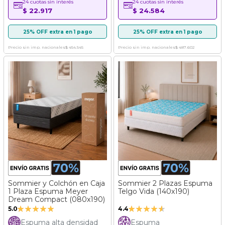
24 cuotas sin interés
24 cuotas sin interés
$ 22.917
$ 24.584
25% OFF extra en 1 pago
25% OFF extra en 1 pago
Precio sin imp. nacionales
$ 454.545
Precio sin imp. nacionales
$ 487.602
Sommier y Colchón en Caja
Sommier 2 Plazas Espuma
1 Plaza Espuma Meyer
Telgo Vida (140x190)
Dream Compact (080x190)
Valoración:
Valoración:
5.0
4.4
100%
87%
Espuma alta densidad
Espuma