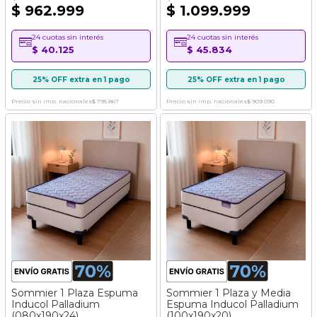
$ 962.999
$ 1.099.999
24 cuotas sin interés
24 cuotas sin interés
$ 40.125
$ 45.834
25% OFF extra en 1 pago
25% OFF extra en 1 pago
Precio sin imp. nacionales
$ 795.867
Precio sin imp. nacionales
$ 909.090
Sommier 1 Plaza Espuma
Sommier 1 Plaza y Media
Inducol Palladium
Espuma Inducol Palladium
(080x190x24)
(100x190x20)