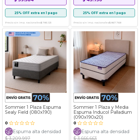
25% OFF extra en 1 pago
25% OFF extra en 1 pago
Precio sin imp. nacionales
$ 785.123
Precio sin imp. nacionales
$ 867.768
Sommier 1 Plaza Espuma
Sommier 1 Plaza y Media
Sealy Field (080x190)
Espuma Inducol Palladium
(090x190x20)
0
0
Espuma alta densidad
Espuma alta densidad
$ 3.209.997
$ 3.666.663