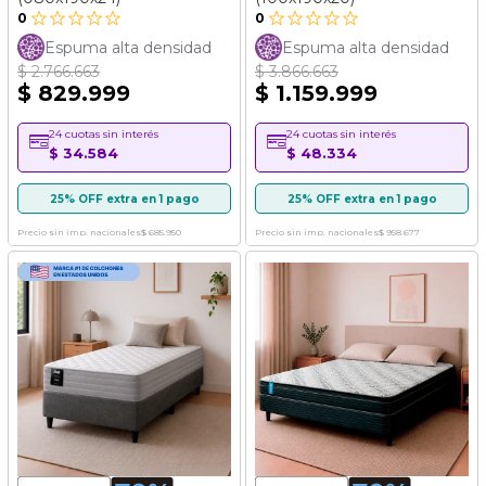
0
0
Espuma alta densidad
Espuma alta densidad
$ 2.766.663
$ 3.866.663
$ 829.999
$ 1.159.999
24 cuotas sin interés
24 cuotas sin interés
$ 34.584
$ 48.334
25% OFF extra en 1 pago
25% OFF extra en 1 pago
Precio sin imp. nacionales
$ 685.950
Precio sin imp. nacionales
$ 958.677