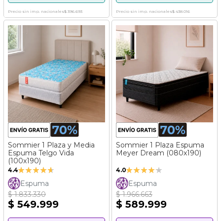
Precio sin imp. nacionales
$ 396.693
Precio sin imp. nacionales
$ 438.016
Sommier 1 Plaza y Media
Sommier 1 Plaza Espuma
Espuma Telgo Vida
Meyer Dream (080x190)
(100x190)
Valoración:
Valoración:
4.4
4.0
88%
80%
Espuma
Espuma
$ 1.833.330
$ 1.966.663
$ 549.999
$ 589.999