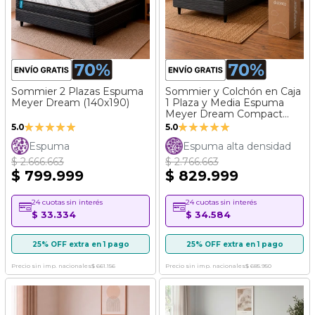
Sommier 2 Plazas Espuma
Sommier y Colchón en Caja
Meyer Dream (140x190)
1 Plaza y Media Espuma
Meyer Dream Compact
Valoración:
Valoración:
(100x190)
5.0
5.0
99%
100%
Espuma
Espuma alta densidad
$ 2.666.663
$ 2.766.663
$ 799.999
$ 829.999
24 cuotas sin interés
24 cuotas sin interés
$ 33.334
$ 34.584
25% OFF extra en 1 pago
25% OFF extra en 1 pago
Precio sin imp. nacionales
$ 661.156
Precio sin imp. nacionales
$ 685.950