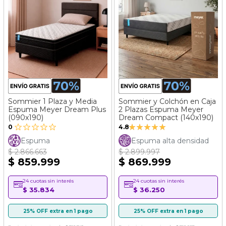
Sommier 1 Plaza y Media
Sommier y Colchón en Caja
Espuma Meyer Dream Plus
2 Plazas Espuma Meyer
(090x190)
Dream Compact (140x190)
Valoración:
0
4.8
96%
Espuma
Espuma alta densidad
$ 2.866.663
$ 2.899.997
$ 859.999
$ 869.999
24 cuotas sin interés
24 cuotas sin interés
$ 35.834
$ 36.250
25% OFF extra en 1 pago
25% OFF extra en 1 pago