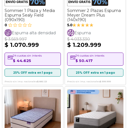
Sommier 1 Plaza y Media
Sommier 2 Plazas Espuma
Espuma Sealy Field
Meyer Dream Plus
(090x190)
(140x190)
Valoración:
0
5.0
100%
Espuma alta densidad
Espuma
$ 3.569.997
$ 4.033.330
$ 1.070.999
$ 1.209.999
24 cuotas sin interés
24 cuotas sin interés
$ 44.625
$ 50.417
25% OFF extra en 1 pago
25% OFF extra en 1 pago
Precio sin imp. nacionales
$ 885.123
Precio sin imp. nacionales
$ 999.999