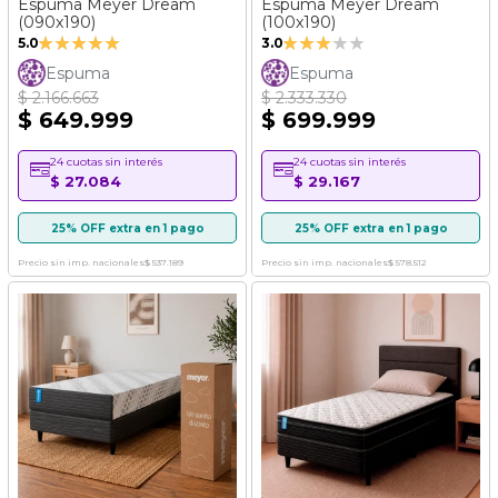
Espuma Meyer Dream
Espuma Meyer Dream
(090x190)
(100x190)
Valoración:
Valoración:
5.0
3.0
100%
60%
Espuma
Espuma
$ 2.166.663
$ 2.333.330
$ 649.999
$ 699.999
24 cuotas sin interés
24 cuotas sin interés
$ 27.084
$ 29.167
25% OFF extra en 1 pago
25% OFF extra en 1 pago
Precio sin imp. nacionales
$ 537.189
Precio sin imp. nacionales
$ 578.512