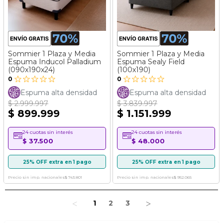
Sommier 1 Plaza y Media
Sommier 1 Plaza y Media
Espuma Inducol Palladium
Espuma Sealy Field
(090x190x24)
(100x190)
0
0
Espuma alta densidad
Espuma alta densidad
$ 2.999.997
$ 3.839.997
$ 899.999
$ 1.151.999
24 cuotas sin interés
24 cuotas sin interés
$ 37.500
$ 48.000
25% OFF extra en 1 pago
25% OFF extra en 1 pago
Precio sin imp. nacionales
$ 743.801
Precio sin imp. nacionales
$ 952.065
Página
Estás leyendo la página
Página
Página
Página
1
2
3
Página