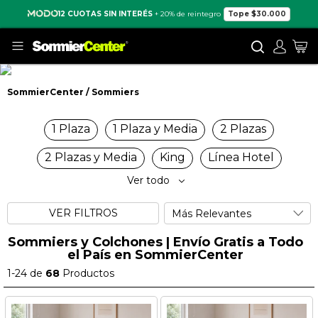
12 CUOTAS SIN INTERÉS
+ 20% de reintegro
Tope $30.000
Buscar
Mi
SommierCenter
Sommiers
Sommiers
1 Plaza
1 Plaza y Media
2 Plazas
2 Plazas y Media
King
Línea Hotel
Ver todo
VER FILTROS
Sommiers y Colchones | Envío Gratis a Todo
el País en SommierCenter
1
-
24
de
68
Productos