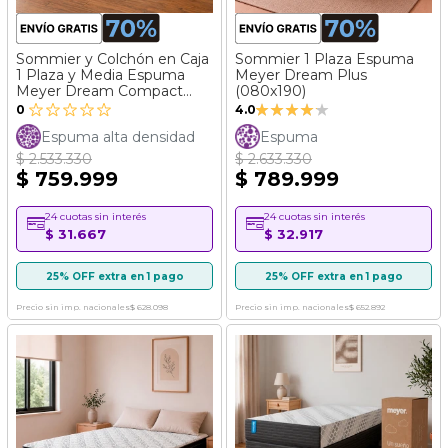
Sommier y Colchón en Caja
Sommier 1 Plaza Espuma
1 Plaza y Media Espuma
Meyer Dream Plus
Meyer Dream Compact
(080x190)
Valoración:
(090x190)
0
4.0
80%
Espuma alta densidad
Espuma
$ 2.533.330
$ 2.633.330
$ 759.999
$ 789.999
24 cuotas sin interés
24 cuotas sin interés
$ 31.667
$ 32.917
25% OFF extra en 1 pago
25% OFF extra en 1 pago
Precio sin imp. nacionales
$ 628.098
Precio sin imp. nacionales
$ 652.892