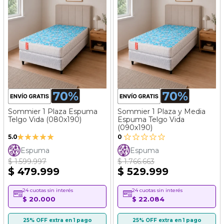
Sommier 1 Plaza Espuma
Sommier 1 Plaza y Media
Telgo Vida (080x190)
Espuma Telgo Vida
(090x190)
Valoración:
5.0
0
100%
Espuma
Espuma
$ 1.599.997
$ 1.766.663
$ 479.999
$ 529.999
24 cuotas sin interés
24 cuotas sin interés
$ 20.000
$ 22.084
25% OFF extra en 1 pago
25% OFF extra en 1 pago