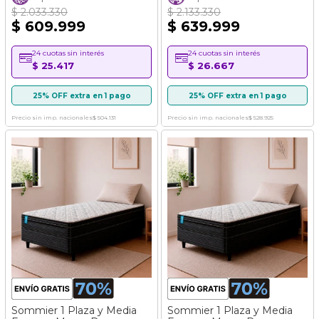
$ 2.033.330
$ 2.133.330
$ 609.999
$ 639.999
24 cuotas sin interés
24 cuotas sin interés
$ 25.417
$ 26.667
25% OFF extra en 1 pago
25% OFF extra en 1 pago
Precio sin imp. nacionales
$ 504.131
Precio sin imp. nacionales
$ 528.925
Sommier 1 Plaza y Media
Sommier 1 Plaza y Media