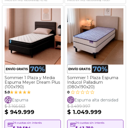
Precio sin imp. nacionales
$ 710.743
Precio sin imp. nacionales
$ 719.007
Sommier 1 Plaza y Media
Sommier 1 Plaza Espuma
Espuma Meyer Dream Plus
Inducol Palladium
(100x190)
(080x190x20)
Valoración:
5.0
0
100%
Espuma
Espuma alta densidad
$ 3.166.663
$ 3.499.997
$ 949.999
$ 1.049.999
24 cuotas sin interés
24 cuotas sin interés
$ 39.584
$ 43.750