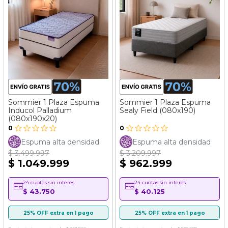
Sommier 1 Plaza Espuma
Sommier 1 Plaza Espuma
Inducol Palladium
Sealy Field (080x190)
(080x190x20)
0
0
Espuma alta densidad
Espuma alta densidad
$ 3.499.997
$ 3.209.997
$ 1.049.999
$ 962.999
24 cuotas sin interés
24 cuotas sin interés
$ 43.750
$ 40.125
25% OFF extra en 1 pago
25% OFF extra en 1 pago