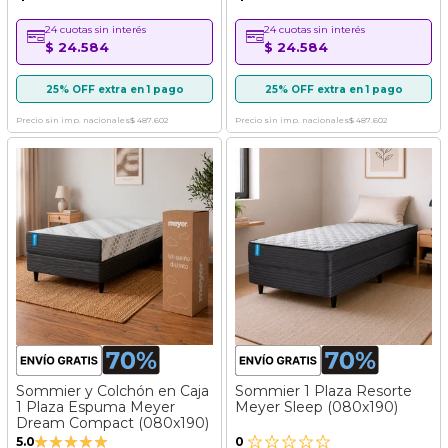
24 cuotas sin interés
24 cuotas sin interés
$ 24.584
$ 24.584
25% OFF extra en 1 pago
25% OFF extra en 1 pago
Precio sin imp. nacionales
$ 487.602
Precio sin imp. nacionales
$ 487.602
Sommier y Colchón en Caja
Sommier 1 Plaza Resorte
1 Plaza Espuma Meyer
Meyer Sleep (080x190)
Dream Compact (080x190)
Valoración:
5.0
0