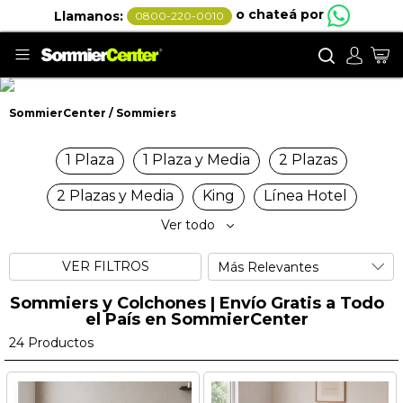
o chateá por
Llamanos:
0800-220-0010
Buscar
Mi
SommierCenter
Sommiers
Sommiers
1 Plaza
1 Plaza y Media
2 Plazas
2 Plazas y Media
King
Línea Hotel
Ver todo
VER FILTROS
Sommiers y Colchones | Envío Gratis a Todo
el País en SommierCenter
24
Productos