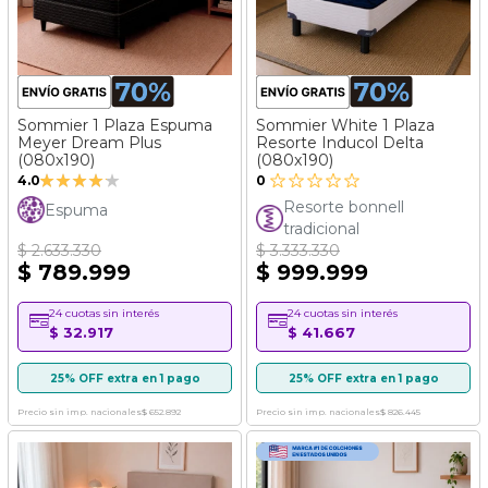
Sommier 1 Plaza Espuma
Sommier White 1 Plaza
Meyer Dream Plus
Resorte Inducol Delta
(080x190)
(080x190)
Valoración:
4.0
0
80%
Resorte bonnell
Espuma
tradicional
$ 2.633.330
$ 3.333.330
$ 789.999
$ 999.999
24 cuotas sin interés
24 cuotas sin interés
$ 32.917
$ 41.667
25% OFF extra en 1 pago
25% OFF extra en 1 pago
Precio sin imp. nacionales
$ 652.892
Precio sin imp. nacionales
$ 826.445