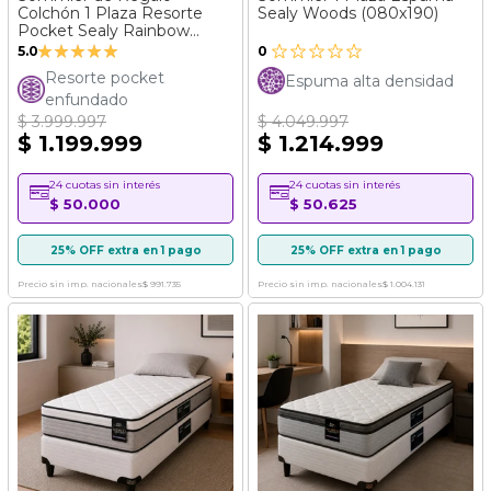
Colchón 1 Plaza Resorte
Sealy Woods (080x190)
Pocket Sealy Rainbow
Valoración:
(080x190)
5.0
0
100%
Resorte pocket
Espuma alta densidad
enfundado
$ 3.999.997
$ 4.049.997
$ 1.199.999
$ 1.214.999
24 cuotas sin interés
24 cuotas sin interés
$ 50.000
$ 50.625
25% OFF extra en 1 pago
25% OFF extra en 1 pago
Precio sin imp. nacionales
$ 991.735
Precio sin imp. nacionales
$ 1.004.131