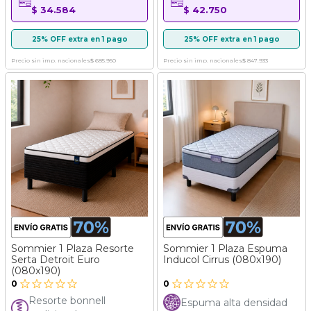
$ 34.584
$ 42.750
25% OFF extra en 1 pago
25% OFF extra en 1 pago
Precio sin imp. nacionales
$ 685.950
Precio sin imp. nacionales
$ 847.933
Sommier 1 Plaza Resorte
Sommier 1 Plaza Espuma
Serta Detroit Euro
Inducol Cirrus (080x190)
(080x190)
0
0
Resorte bonnell
Espuma alta densidad