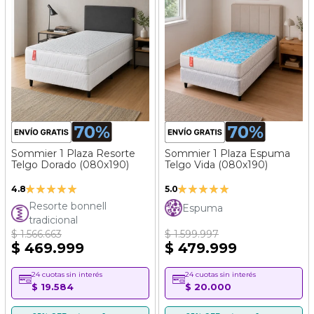
Sommier 1 Plaza Resorte
Sommier 1 Plaza Espuma
Telgo Dorado (080x190)
Telgo Vida (080x190)
Valoración:
Valoración:
4.8
5.0
96%
100%
Resorte bonnell
Espuma
tradicional
$ 1.566.663
$ 1.599.997
$ 469.999
$ 479.999
24 cuotas sin interés
24 cuotas sin interés
$ 19.584
$ 20.000