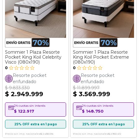
Sommier 1 Plaza Resorte
Sommier 1 Plaza Resorte
Pocket King Koil Celebrity
King Koil Pocket Extreme
Visco (080x190)
(080x190)
0
0
Resorte pocket
Resorte pocket
enfundado
enfundado
$ 9.833.330
$ 11.899.997
$ 2.949.999
$ 3.569.999
24 cuotas sin interés
24 cuotas sin interés
$ 122.917
$ 148.750
25% OFF extra en 1 pago
25% OFF extra en 1 pago
Precio sin imp. nacionales
$ 2.438.016
Precio sin imp. nacionales
$ 2.950.412