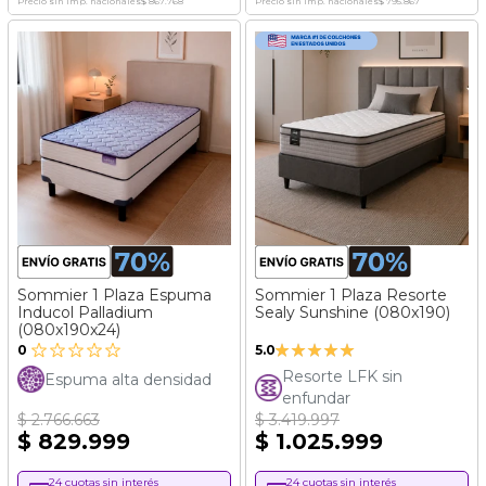
Precio sin imp. nacionales
$ 867.768
Precio sin imp. nacionales
$ 795.867
Sommier 1 Plaza Espuma
Sommier 1 Plaza Resorte
Inducol Palladium
Sealy Sunshine (080x190)
(080x190x24)
Valoración:
0
5.0
100%
Resorte LFK sin
Espuma alta densidad
enfundar
$ 2.766.663
$ 3.419.997
$ 829.999
$ 1.025.999
24 cuotas sin interés
24 cuotas sin interés