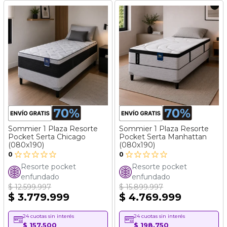
Sommier 1 Plaza Resorte
Sommier 1 Plaza Resorte
Pocket Serta Chicago
Pocket Serta Manhattan
(080x190)
(080x190)
0
0
Resorte pocket
Resorte pocket
enfundado
enfundado
$ 12.599.997
$ 15.899.997
$ 3.779.999
$ 4.769.999
24 cuotas sin interés
24 cuotas sin interés
$ 157.500
$ 198.750