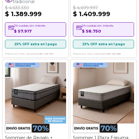
tradicional
$ 4.633.330
$ 4.699.997
$ 1.389.999
$ 1.409.999
24 cuotas sin interés
24 cuotas sin interés
$ 57.917
$ 58.750
25% OFF extra en 1 pago
25% OFF extra en 1 pago
Precio sin imp. nacionales
$ 1.148.760
Precio sin imp. nacionales
$ 1.165.288
Sommier de Regalo +
Sommier 1 Plaza Espuma