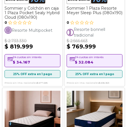
Sommier y Colchón en caja
Sommier 1 Plaza Resorte
1 Plaza Pocket Sealy Hybrid
Meyer Sleep Plus (080x190)
Cloud (080x190)
0
0
Resorte bonnell
Resorte Multipocket
tradicional
$ 2.733.330
$ 2.566.663
$ 819.999
$ 769.999
24 cuotas sin interés
24 cuotas sin interés
$ 34.167
$ 32.084
25% OFF extra en 1 pago
25% OFF extra en 1 pago
Precio sin imp. nacionales
$ 677.685
Precio sin imp. nacionales
$ 636.363