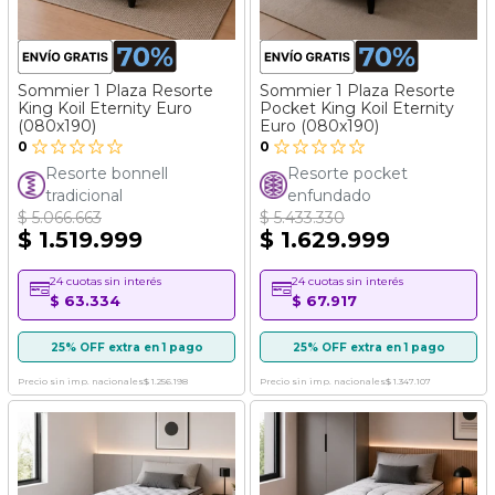
Sommier 1 Plaza Resorte
Sommier 1 Plaza Resorte
King Koil Eternity Euro
Pocket King Koil Eternity
(080x190)
Euro (080x190)
0
0
Resorte bonnell
Resorte pocket
tradicional
enfundado
$ 5.066.663
$ 5.433.330
$ 1.519.999
$ 1.629.999
24 cuotas sin interés
24 cuotas sin interés
$ 63.334
$ 67.917
25% OFF extra en 1 pago
25% OFF extra en 1 pago
Precio sin imp. nacionales
$ 1.256.198
Precio sin imp. nacionales
$ 1.347.107