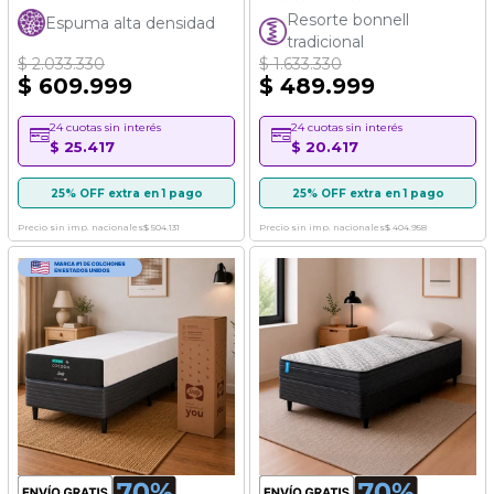
100%
Resorte bonnell
Espuma alta densidad
tradicional
$ 2.033.330
$ 1.633.330
$ 609.999
$ 489.999
24 cuotas sin interés
24 cuotas sin interés
$ 25.417
$ 20.417
25% OFF extra en 1 pago
25% OFF extra en 1 pago
Precio sin imp. nacionales
$ 504.131
Precio sin imp. nacionales
$ 404.958