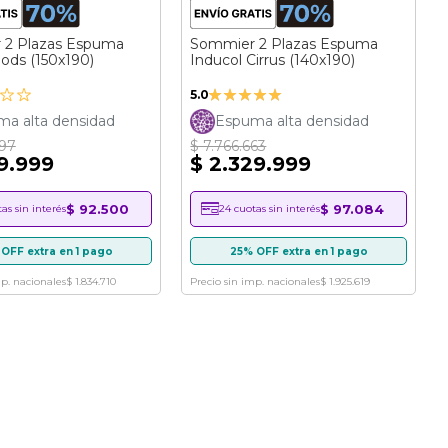
 2 Plazas Espuma
Sommier 2 Plazas Espuma
ods (150x190)
Inducol Cirrus (140x190)
Valoración:
5.0
100%
a alta densidad
Espuma alta densidad
997
$ 7.766.663
19.999
$ 2.329.999
$ 92.500
$ 97.084
as sin interés
24 cuotas sin interés
OFF extra en 1 pago
25% OFF extra en 1 pago
mp. nacionales
$ 1.834.710
Precio sin imp. nacionales
$ 1.925.619