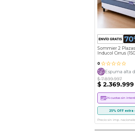
Sommier 2 Plaza
Inducol Cirrus (15
0
Espuma alta d
$ 7.899.997
$ 2.369.999
24 cuotas sin interé
25% OFF extra 
Precio sin imp. nacionale