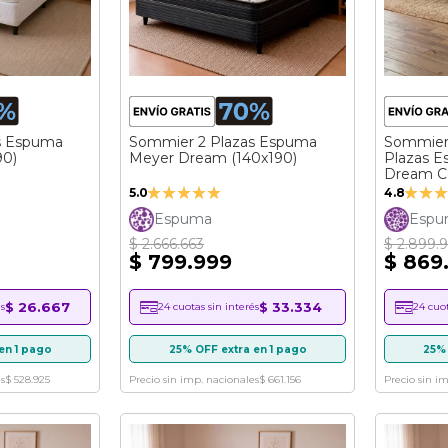
s Espuma
Sommier 2 Plazas Espuma
Sommier 
90)
Meyer Dream (140x190)
Plazas 
Dream C
Valoración:
Valora
5.0
4.8
99%
96%
Espuma
Espum
$ 2.666.663
$ 2.899.
$ 799.999
$ 869
$ 26.667
$ 33.334
s
24 cuotas sin interés
24 cuot
en 1 pago
25% OFF extra en 1 pago
25% 
s
$ 528.925
Precio sin imp. nacionales
$ 661.156
Precio sin i