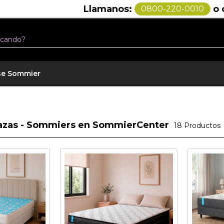
o chateá por
Llamanos:
0800-220-0010
se Sommier
lazas - Sommiers en SommierCenter
18
Productos