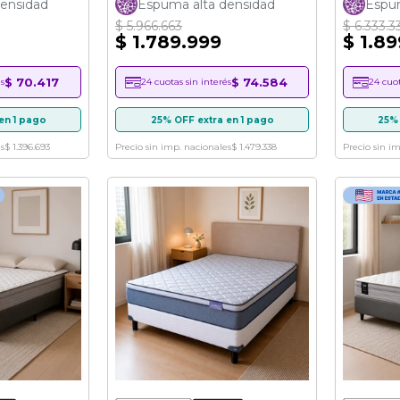
ensidad
Espuma alta densidad
Espum
$ 5.966.663
$ 6.333.3
$ 1.789.999
$ 1.8
$ 70.417
$ 74.584
s
24 cuotas sin interés
24 cuot
en 1 pago
25% OFF extra en 1 pago
25% 
s
$ 1.396.693
Precio sin imp. nacionales
$ 1.479.338
Precio sin i