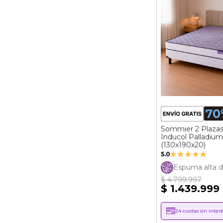
Sommier 2 Plaza
Inducol Palladium
(130x190x20)
Valoración:
5.0
100%
Espuma alta d
$ 4.799.997
$ 1.439.999
24 cuotas sin interé