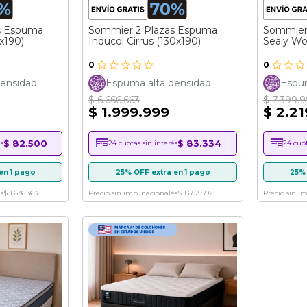
s Espuma
Sommier 2 Plazas Espuma
Sommier
x190)
Inducol Cirrus (130x190)
Sealy Wo
0
0
ensidad
Espuma alta densidad
Espum
$ 6.666.663
$ 7.399.
$ 1.999.999
$ 2.2
$ 82.500
$ 83.334
s
24 cuotas sin interés
24 cuot
en 1 pago
25% OFF extra en 1 pago
25% 
s
$ 1.636.363
Precio sin imp. nacionales
$ 1.652.892
Precio sin i