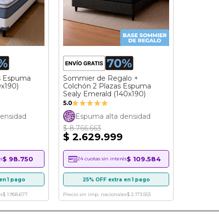
s Espuma
Sommier de Regalo +
0x190)
Colchón 2 Plazas Espuma
Sealy Emerald (140x190)
Valoración:
5.0
99%
ensidad
Espuma alta densidad
$ 8.766.663
$ 2.629.999
$ 98.750
$ 109.584
s
24 cuotas sin interés
en 1 pago
25% OFF extra en 1 pago
s
$ 1.958.677
Precio sin imp. nacionales
$ 2.173.553