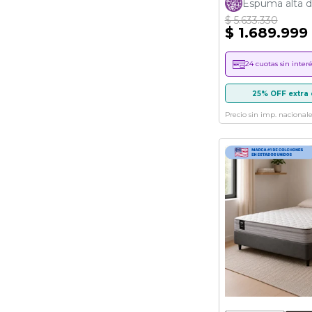
Espuma alta d
$ 5.633.330
$ 1.689.999
24 cuotas sin interé
25% OFF extra 
Precio sin imp. nacionale