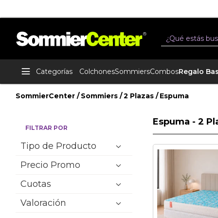
Buscar
Categorías
Colchones
Sommiers
Combos
Regalo Ba
SommierCenter
Sommiers
2 Plazas
Espuma
Espuma
Espuma - 2 P
FILTRAR POR
Tipo de Producto
Precio Promo
Cuotas
Valoración