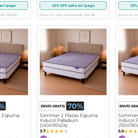
en 1 pago
25% OFF extra en 1 pago
25% 
s
$ 1.190.082
Precio sin imp. nacionales
$ 1.256.198
Precio sin i
s Espuma
Sommier 2 Plazas Espuma
Sommier
Inducol Palladium
Inducol 
(140x190x24)
(150x190
Valoración:
Valora
3.7
5.0
73%
100%