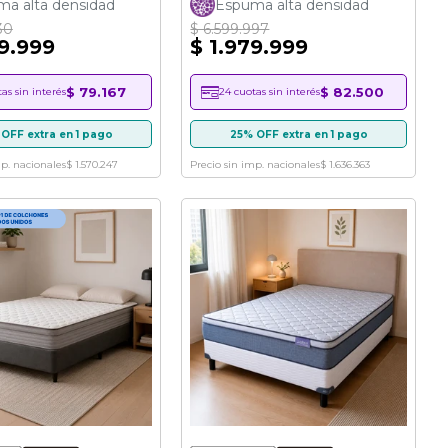
a alta densidad
Espuma alta densidad
30
$ 6.599.997
99.999
$ 1.979.999
$ 79.167
$ 82.500
as sin interés
24 cuotas sin interés
OFF extra en 1 pago
25% OFF extra en 1 pago
mp. nacionales
$ 1.570.247
Precio sin imp. nacionales
$ 1.636.363