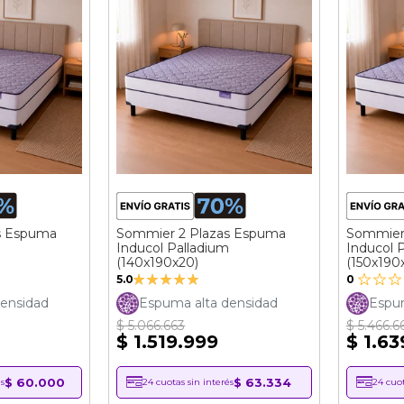
s Espuma
Sommier 2 Plazas Espuma
Sommier
Inducol Palladium
Inducol 
(140x190x20)
(150x190
Valoración:
5.0
0
100%
ensidad
Espuma alta densidad
Espum
$ 5.066.663
$ 5.466.6
$ 1.519.999
$ 1.63
$ 60.000
$ 63.334
s
24 cuotas sin interés
24 cuot