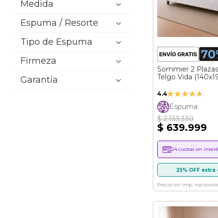
Medida
Espuma / Resorte
Tipo de Espuma
Firmeza
Sommier 2 Plaza
Telgo Vida (140x1
Garantía
Valoración:
4.4
87%
Espuma
$ 2.133.330
$ 639.999
24 cuotas sin interé
25% OFF extra 
Precio sin imp. nacionale