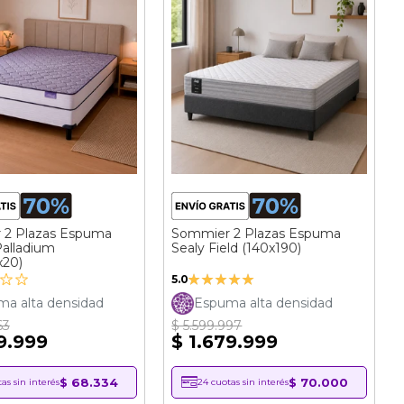
 2 Plazas Espuma
Sommier 2 Plazas Espuma
Palladium
Sealy Field (140x190)
x20)
Valoración:
5.0
100%
a alta densidad
Espuma alta densidad
63
$ 5.599.997
9.999
$ 1.679.999
$ 68.334
$ 70.000
as sin interés
24 cuotas sin interés