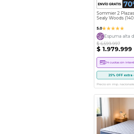
Sommier 2 Plaza
Sealy Woods (140
Valoración:
5.0
100%
Espuma alta d
$ 6.599.997
$ 1.979.999
24 cuotas sin interé
25% OFF extra 
Precio sin imp. nacionale