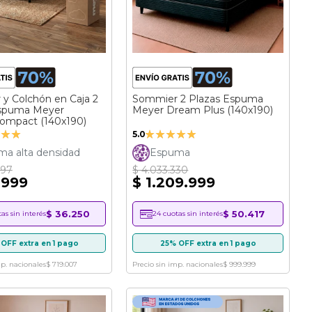
y Colchón en Caja 2
Sommier 2 Plazas Espuma
Espuma Meyer
Meyer Dream Plus (140x190)
ompact (140x190)
ción:
Valoración:
5.0
100%
a alta densidad
Espuma
997
$ 4.033.330
.999
$ 1.209.999
$ 36.250
$ 50.417
as sin interés
24 cuotas sin interés
OFF extra en 1 pago
25% OFF extra en 1 pago
mp. nacionales
$ 719.007
Precio sin imp. nacionales
$ 999.999