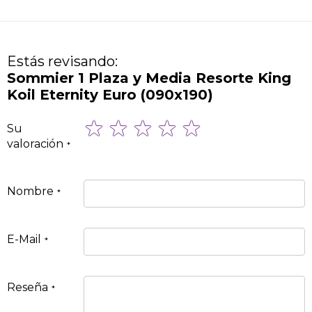
Estás revisando:
Sommier 1 Plaza y Media Resorte King
Koil Eternity Euro (090x190)
1
2
3
4
5
Su
star
stars
stars
stars
stars
valoración
Nombre
E-Mail
Reseña