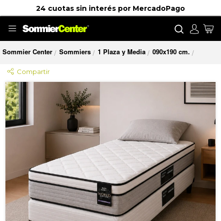
24 cuotas sin interés por MercadoPago
Buscar
Mi
Sommier Center
Sommiers
1 Plaza y Media
090x190 cm.
/
/
/
/
Compartir
Saltar
al
final
de
la
galería
de
imágenes