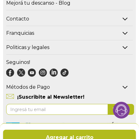
Mejorá tu descanso - Blog
Contacto
Franquicias
Politicas y legales
Seguinos!
Métodos de Pago
¡Suscribite al Newsletter!
Suscríbase
Enviar
al
boletín
informativo:
Copyright © 2026 Sommiercenter.
Agregar al carrito