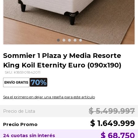
Saltar
al
Sommier 1 Plaza y Media Resorte
comienzo
King Koil Eternity Euro (090x190)
de
la
SKU: K185901842011
galería
de
imágenes
Sea el primero en dejar una reseña para este artículo
$ 5.499.997
Precio de Lista
$ 1.649.999
Precio Promo
$ 68.750
24 cuotas sin interés