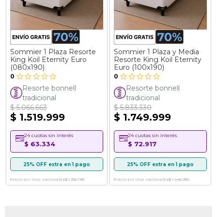
Sommier 1 Plaza Resorte
Sommier 1 Plaza y Media
King Koil Eternity Euro
Resorte King Koil Eternity
(080x190)
Euro (100x190)
0
0
Resorte bonnell
Resorte bonnell
tradicional
tradicional
$ 5.066.663
$ 5.833.330
$ 1.519.999
$ 1.749.999
24 cuotas sin interés
24 cuotas sin interés
$ 63.334
$ 72.917
25% OFF extra en 1 pago
25% OFF extra en 1 pago
Precio sin imp. nacionales
$ 1.256.198
Precio sin imp. nacionales
$ 1.446.280