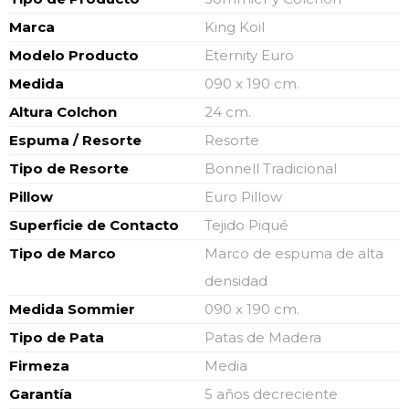
Marca
King Koil
Modelo Producto
Eternity Euro
Medida
090 x 190 cm.
Altura Colchon
24 cm.
Espuma / Resorte
Resorte
Tipo de Resorte
Bonnell Tradicional
Pillow
Euro Pillow
Superficie de Contacto
Tejido Piqué
Tipo de Marco
Marco de espuma de alta
densidad
Medida Sommier
090 x 190 cm.
Tipo de Pata
Patas de Madera
Firmeza
Media
Garantía
5 años decreciente